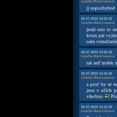
Lenička Mach Lůzrová
:
jj nepochybně
02.07.2010 14:55:32
Lenička Mach Lůzrová
:
jestli ono to n
krom pár vyjí
nám vesničanům 
02.07.2010 14:52:18
Lenička Mach Lůzrová
:
tak teď trošek 
02.07.2010 14:41:40
Lenička Mach Lůzrová
:
a proč by se n
jsou v očích 
všechno
Pra
02.07.2010 14:12:39
Lenička Mach Lůzrová
: