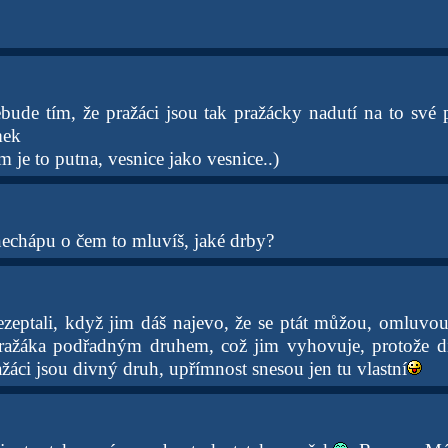
ebude tím, že pražáci jsou tak pražácky nadutí na to své p
mek
je to putna, vesnice jako vesnice..)
nechápu o čem to mluvíš, jaké drby?
ezeptali, když jim dáš najevo, že se ptát můžou, omluvou
pražáka podřadným druhem, což jim vyhovuje, protože
žáci jsou divný druh, upřímnost snesou jen tu vlastní