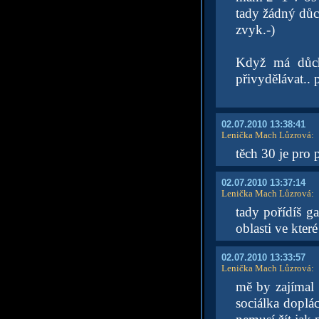
tady žádný důch
zvyk.-)
Když má důch
přivydělávat.. 
02.07.2010 13:38:41
Lenička Mach Lůzrová
:
těch 30 je pro
02.07.2010 13:37:14
Lenička Mach Lůzrová
:
tady pořídíš g
oblasti ve kter
02.07.2010 13:33:57
Lenička Mach Lůzrová
:
mě by zajímal 
sociálka doplá