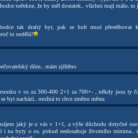
odce neřekne, že by měl dostatek.. všichni mají málo, to 
odce tak drahý byt, pak se holt musí přestěhovat 
proč to nedělá?
 pečovatelský dům.. mám zjištěno
arsonku v os za 300-400 2+1 za 700+- , někdy jsou ty čá
é se byt nachází.. možná to chce změnu města
nájem jaký je u vás v 1+1, a výše důchodu dotyčné osob
cí i na byty o os. pokud nedosahuje životního minima..