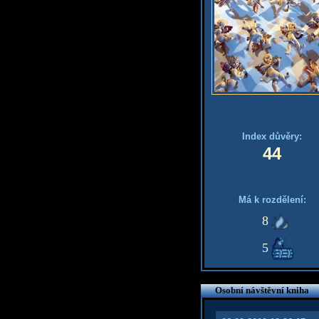
Index důvěry:
44
Má k rozdělení:
8
5
Osobní návštěvní kniha