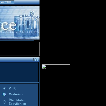
KONTAKT
V.I.P.
Moderátor
Člen klubu
Zpovědnice