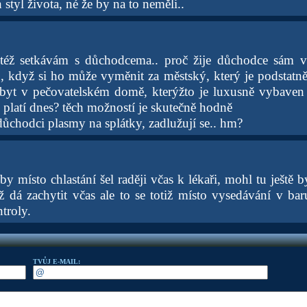
 styl života, né že by na to neměli..
 též setkávám s důchodcema.. proč žije důchodce sám v
, když si ho může vyměnit za městský, který je podstatně 
byt v pečovatelském domě, kterýžto je luxusně vybaven 
o platí dnes? těch možností je skutečně hodně
důchodci plasmy na splátky, zadlužují se.. hm?
y místo chlastání šel raději včas k lékaři, mohl tu ještě b
ž dá zachytit včas ale to se totiž místo vysedávání v ba
troly.
TVŮJ E-MAIL: