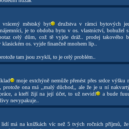
poslední nuzák
o vrácený městský byt
družstva v rámci bytových jed
nájemníci, je to obdoba bytu v os. vlastnictví, bohužel s
potaz celý dům, což tě vyjde dráž.. prodej takového 
 klasickém os. vyjde finančně mnohem líp..
protože tam jsou zvyklí, to je celý problém..
íklad
moje extchýně nemůže přenést přes srdce výšku 
 protože ona má ,,malý důchod,, ale že je u ní nakvart
práce, a kteří žijí na její účet, to už nevidí
a bude fuuu
íživy nevypakuje..
e lidí má na knížkách víc než 5 tvých ročních příjmů, že 