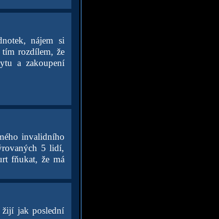
notek, nájem si
 tím rozdílem, že
bytu a zakoupení
mého invalidního
ýrovaných 5 lidí,
rt fňukat, že má
žijí jak poslední