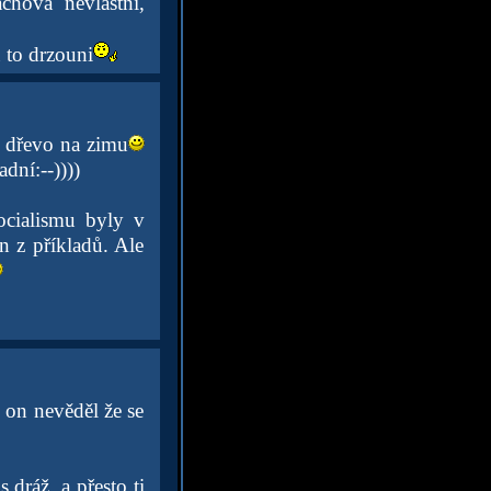
ová nevlastní,
u to drzouni
a dřevo na zimu
ní:--))))
ocialismu byly v
en z příkladů. Ale
 on nevěděl že se
dráž. a přesto ti