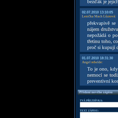
bezďák je jejich
02.07.2010 13:10:05
Lenička Mach Lůzrová
:
překvapivě se
nájem družstvu
nepožádá o po
třetinu toho, c
proč si kupují 
01.07.2010 18:31:30
Angel rebelde
:
To je ono, kdyb
nemocí se todi
preventivní kon
Přidání nového zápisu
TVÁ PŘEZDÍVKA:
TEXT ZÁPISU: