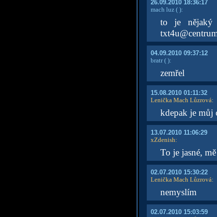
26.09.2010 18:36:17
mach luz
( )
:
to je nějak
txt4u@centrum
04.09.2010 09:37:12
bratr
( )
:
zemřel
15.08.2010 01:11:32
Lenička Mach Lůzrová
:
kdepak je můj 
13.07.2010 11:06:29
xZdenish
:
To je jasné, m
02.07.2010 15:30:22
Lenička Mach Lůzrová
:
nemyslím
02.07.2010 15:03:59