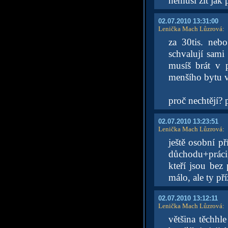
nemusí žít jak 
02.07.2010 13:31:00
Lenička Mach Lůzrová
:
za 30tis. neb
schvalují sami 
musíš brát v 
menšího bytu v
proč nechtějí? 
02.07.2010 13:23:51
Lenička Mach Lůzrová
:
ještě osobní př
důchodu+práci,
kteří jsou bez 
málo, ale ty př
02.07.2010 13:12:11
Lenička Mach Lůzrová
:
většina těchhl