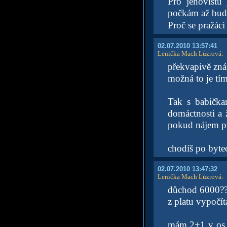
Pro jehovistu 
počkám až bude
Proč se pražáci 
02.07.2010 13:57:41
Lenička Mach Lůzrová
:
překvapivě zná
možná to je tím
Tak s babička
domáctnosti a ž
pokud nájem pře
chodíš po bytec
02.07.2010 13:47:32
Lenička Mach Lůzrová
:
důchod 6000?? 
z platu vypočí
mám 2+1 v os f