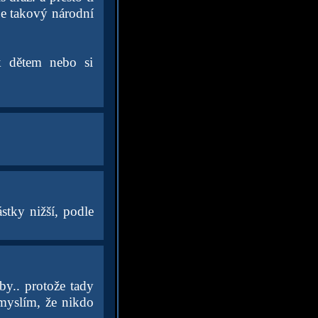
je takový národní
k dětem nebo si
stky nižší, podle
y.. protože tady
 myslím, že nikdo