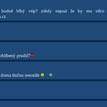
ý hodně blbý vtip? nikdy nepsal že by mu něco 
.cz
oblíbený prudič?
ě doma tlučou neustále