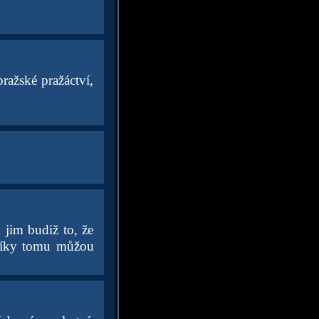
ražské pražáctví,
 jim budiž to, že
 díky tomu můžou