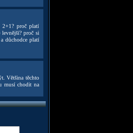
 2+1? proč platí
levnější? proč si
a důchodce platí
ýt. Většina těchto
ru musí chodit na