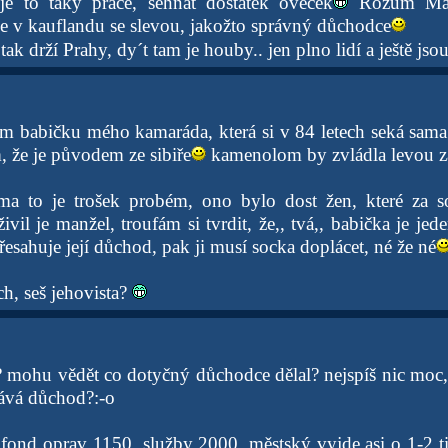
je to taky práce, sehnat dostatek oveček
Rozum Mách
 v kauflandu se slevou, jakožto správný důchodce
tak drží Prahy, dy´t tam je houby.. jen plno lidí a ještě jso
m babičku mého kamaráda, která si v 84 letech seká sam
, že je původem ze sibiře
kamenolom by zvládla levou zad
ma to je trošek probém, ono bylo dost žen, které za s
ivil je manžel, troufám si tvrdit, že,, tvá,, babička je jed
sahuje její důchod, pak ji musí socka doplácet, né že né
h, seš jehovista?
mohu vědět co dotyčný důchodce dělal? nejspíš nic moc,
tává důchod?:-o
ond oprav 1150, služby 2000. městský vyjde asi o 1-2 tis 