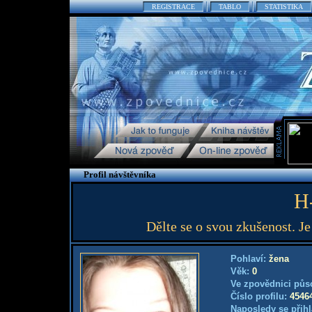
REGISTRACE
TABLO
STATISTIKA
Profil návštěvníka
H-
Dělte se o svou zkušenost. Je
Pohlaví:
žena
Věk:
0
Ve zpovědnici půs
Číslo profilu:
4546
Naposledy se přihl