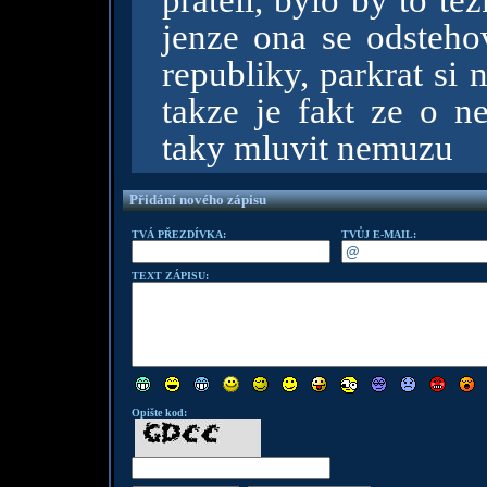
prateli, bylo by to te
jenze ona se odsteh
republiky, parkrat si 
takze je fakt ze o n
taky mluvit nemuzu
Přidání nového zápisu
TVÁ PŘEZDÍVKA:
TVŮJ E-MAIL:
TEXT ZÁPISU:
Opište kod: