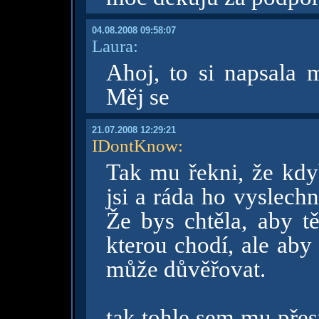
04.08.2008 09:58:07
Laura:
Ahoj, to si napsala m
Měj se
21.07.2008 12:29:21
IDontKnow
:
Tak mu řekni, že kdyb
jsi a ráda ho vyslech
Že bys chtěla, aby t
kterou chodí, ale aby
může důvěřovat.
tak tohle sem mu přes