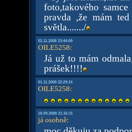
foto,takového samce s
pravda ,že mám ted
světla......./
02.11.2008 15:44:09
OILE5258
:
Já už to mám odmala,
prášek!!!!
01.11.2008 22:29:14
OILE5258
:
18.09.2008 21:16:31
já osobně
:
moc děkuju za podpor