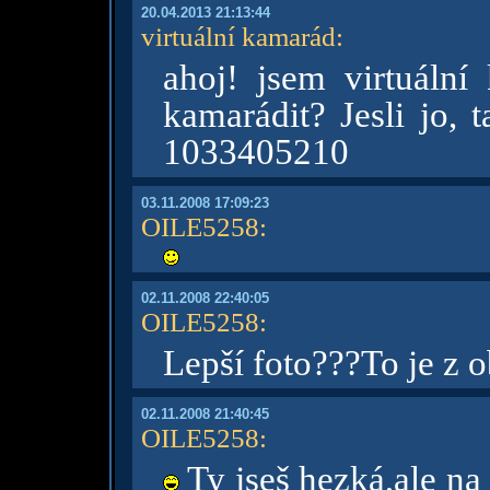
20.04.2013 21:13:44
virtuální kamarád
:
ahoj! jsem virtuáln
kamarádit? Jesli jo, 
1033405210
03.11.2008 17:09:23
OILE5258
:
02.11.2008 22:40:05
OILE5258
:
Lepší foto???To je z o
02.11.2008 21:40:45
OILE5258
:
Ty jseš hezká,ale na