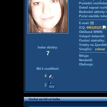
Poslední rozhřešen
Doteď napsal rozh
Bodování aktivity:
Počet návštěv toho
E-mail:
ICQ:
490120125
Oblíbené WWW:
Vstupní dotazník
Osobní statistiky
Vztahy na Zpověd
Index důvěry:
Smajlíci:
zobraz
7
Miluje:
Nenávidí:
Obdivuje:
Má k rozdělení:
4
2
Osobní návštěvní kniha