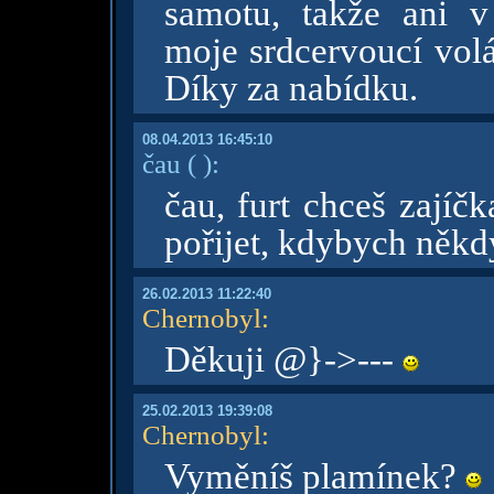
samotu, takže ani v
moje srdcervoucí volá
Díky za nabídku.
08.04.2013 16:45:10
čau
( )
:
čau, furt chceš zajíč
pořijet, kdybych někd
26.02.2013 11:22:40
Chernobyl
:
Děkuji @}->---
25.02.2013 19:39:08
Chernobyl
:
Vyměníš plamínek?