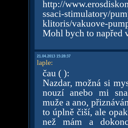
http://www.erosdisk
ssaci-stimulatory/p
klitoris/vakuove-pump
Mohl bych to napřed 
21.04.2013 15:28:37
laple
:
čau ( ):
Nazdar, možná si mysl
nouzí anebo mi sna
muže a ano, přiznávám
to úplně čiší, ale opa
než mám a dokonc