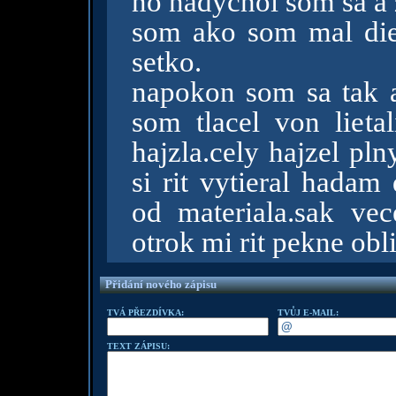
no nadychol som sa a 
som ako som mal dier
setko.
napokon som sa tak 
som tlacel von lieta
hajzla.cely hajzel pl
si rit vytieral hadam 
od materiala.sak ve
otrok mi rit pekne obli
Přidání nového zápisu
TVÁ PŘEZDÍVKA:
TVŮJ E-MAIL:
TEXT ZÁPISU: