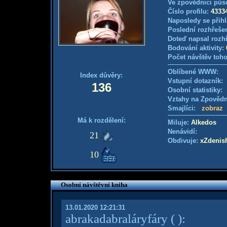
Ve zpovědnici půs
Číslo profilu:
4333
Naposledy se přihl
Poslední rozhřešen
Doteď napsal rozh
Bodování aktivity:
Počet návštěv toho
Oblíbené WWW:
Index důvěry:
Vstupní dotazník
136
Osobní statistiky
Vztahy na Zpověd
Smajlíci:
zobraz
Má k rozdělení:
Miluje:
Alkedos
Nenávidí:
21
Obdivuje:
xZdenis
10
Osobní návštěvní kniha
13.01.2020 12:21:31
abrakadabraláryfáry
( )
: