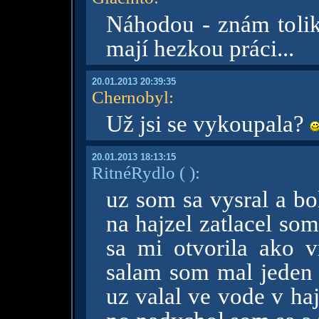
Náhodou - znám tolik
mají hezkou práci...
20.01.2013 20:39:35
Chernobyl
:
Už jsi se vykoupala?
20.01.2013 18:13:15
RitnéRydlo
( )
:
uz som sa vysral a bo
na hajzel zatlacel som
sa mi otvorila ako vr
salam som mal jeden k
uz valal ve vode v hajz