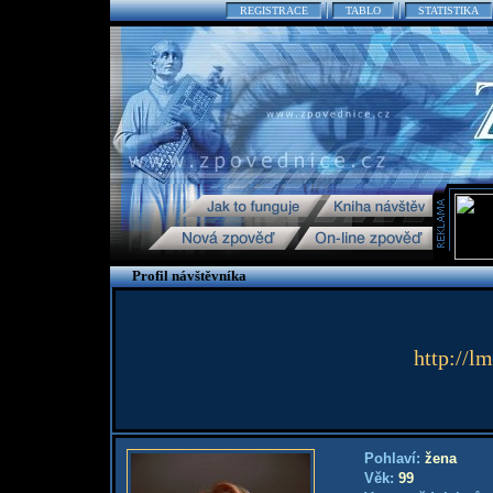
REGISTRACE
TABLO
STATISTIKA
Profil návštěvníka
http://l
Pohlaví:
žena
Věk:
99