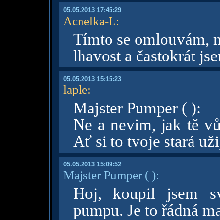
05.05.2013 17:45:29
Acnelka-L
:
Tímto se omlouvám, m
lhavost a častokrát jsem
05.05.2013 15:15:23
laple
:
Majster Pumper ( ):
Ne a nevim, jak tě v
Ať si to tvoje stará uži
05.05.2013 15:09:52
Majster Pumper
( )
:
Hoj, koupil jsem s
pumpu. Je to řádná maš