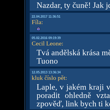
Nazdar, ty čuně! Jak 
22.04.2017 11:36:51
Fíla
:
05.02.2016 09:19:39
Cecil Leone
:
Tvá andělská krása mě 
Tuono
12.05.2013 13:36:34
kluk číslo pět
:
Laple, v jakém kraji 
poradit ohledně vzt
zpověď, link bych ti k