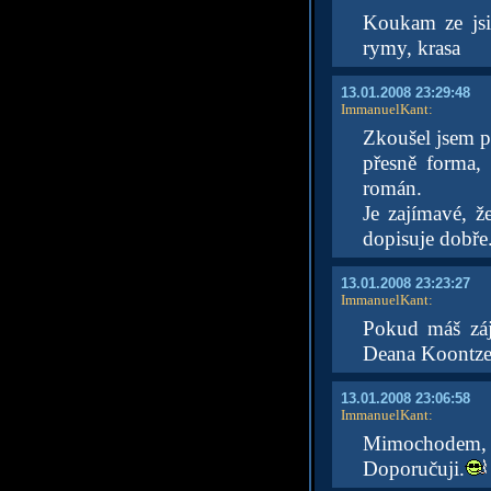
Koukam ze jsi
rymy, krasa
13.01.2008 23:29:48
ImmanuelKant
:
Zkoušel jsem ps
přesně forma, 
román.
Je zajímavé, ž
dopisuje dobře.
13.01.2008 23:23:27
ImmanuelKant
:
Pokud máš záj
Deana Koontze
13.01.2008 23:06:58
ImmanuelKant
:
Mimochodem, t
Doporučuji.