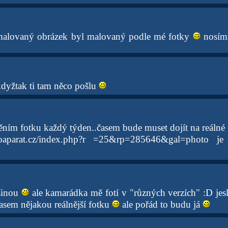
malovaný obrázek byl malovaný podle mé fotky
nosím 
kdyžtak ti tam něco pošlu
ním fotku každý týden..časem bude muset dojít na reálné
toaparat.cz/index.php?r =25&rp=285646&gal=photo je 
šinou
ale kamarádka mě fotí v "různých verzích" :D jes
asem nějakou reálnější fotku
ale pořád to budu já