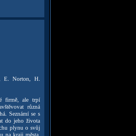
t, E. Norton, H.
firmě, ale trpí
avštěvovat různá
áhá. Seznámí se s
t do jeho života
uchu plynu o svůj
 na kraji města.