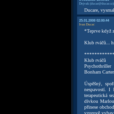
Dejvak
(ducar@ducar.cz)
Ducare, vysma
25.01.2008 02:00:44
Ivan Ducar
:
*Teprve když z
Klub rváčů... h
***********
Klub rváčů
Psychothrille
Bonham Cartero
Úspěšný, spoř
nespavostí. I
terapeutická s
dívkou Marlou,
přinese obchod
vzorově vybave