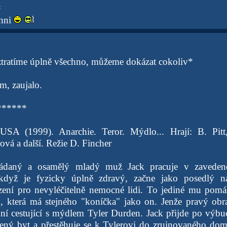
:
hni
tratíme úplně všechno, můžeme dokázat cokoliv*
m, zaujalo.
******
r USA (1999). Anarchie. Teror. Mýdlo... Hrají: B. Pit
vá a další. Režie D. Fincher
ádaný a osamělý mladý muž Jack pracuje v zavedené 
 když je fyzicky úplně zdravý, začne jako posedlý n
ezení pro nevyléčitelně nemocné lidi. To jediné mu pom
 která má stejného "koníčka" jako on. Jenže pravý obra
ní cestující s mýdlem Tyler Durden. Jack přijde po výb
ný byt a přestěhuje se k Tylerovi do zruinovaného domu