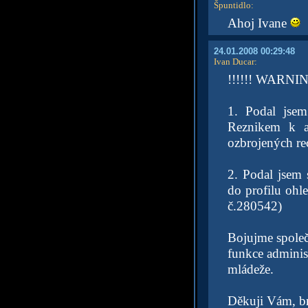
Špuntidlo
:
Ahoj Ivane
24.01.2008 00:29:48
Ivan Ducar
:
!!!!!! WARNING
1. Podal jsem
Reznikem k a
ozbrojených re
2. Podal jsem 
do profilu ohle
č.280542)
Bojujme společn
funkce adminis
mládeže.
Děkuji Vám, br