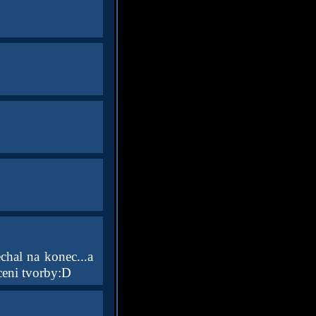
chal na konec...a
ceni tvorby:D