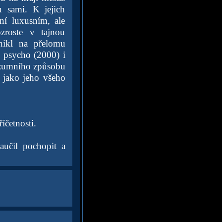
 sami. K jejich
ení luxusním, ale
zroste v tajnou
znikl na přelomu
ké psycho (2000) i
onzumního způsobu
t jako jeho všeho
íčetnosti.
učil pochopit a