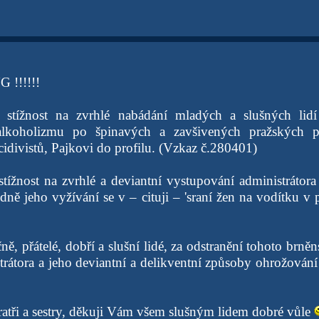
 !!!!!!
 stížnost na zvrhlé nabádání mladých a slušných lidí
lkoholizmu po špinavých a zavšivených pražských p
cidivistů, Pajkovi do profilu. (Vzkaz č.280401)
stížnost na zvrhlé a deviantní vystupování administrátor
dně jeho vyžívání se v – cituji – 'sraní žen na vodítku v 
ě, přátelé, dobří a slušní lidé, za odstranění tohoto brně
trátora a jeho deviantní a delikventní způsoby ohrožová
atři a sestry, děkuji Vám všem slušným lidem dobré vůle