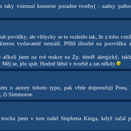
s taky vsimnul konecne poradne tvorby( : zadny pathos
át povídky, ale vždycky se to rozlezlo tak, že z toho vzni
kterou vydavatelé nesnáší. Příliš dlouhé na poovídku a
e ačkoli jsem na tvé reakce na Zp. téměř alergický, tak
 Měj se, jdu spát. Hodně štěstí v tvorbě a zas někdy.
em o autory tohoto typu, pak vřele doporučuji Poea, 
, či Simmonse.
rochu jsem v tom našel Stephena Kinga, když začal p