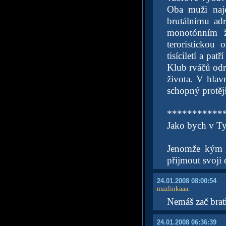
Oba muži najd
brutálnímu adr
monotónním ž
teroristickou
tisíciletí a pa
Klub rváčů odr
života. V hlav
schopný protěj
***********
Jako bych v Tyl
Jenomže kým m
přijmout svoji 
24.01.2008 08:00:54
mazlinkaaa
:
Nemáš zač brat
24.01.2008 06:36:39