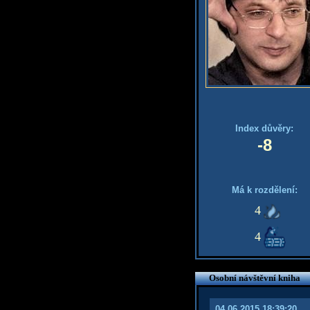
Index důvěry:
-8
Má k rozdělení:
4
4
Osobní návštěvní kniha
04.06.2015 18:39:20