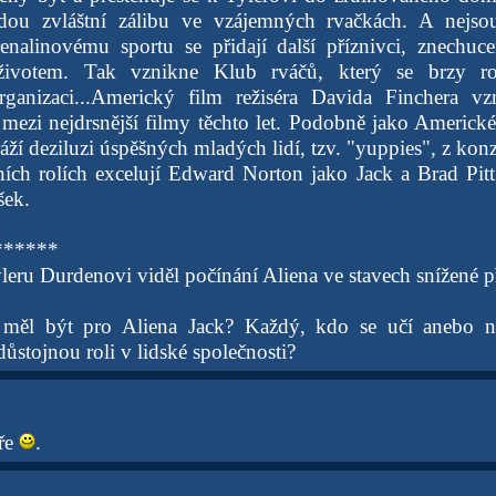
ou zvláštní zálibu ve vzájemných rvačkách. A nejsou
enalinovému sportu se přidají další příznivci, znechuc
ivotem. Tak vznikne Klub rváčů, který se brzy ro
 organizaci...Americký film režiséra Davida Finchera v
tří mezi nejdrsnější filmy těchto let. Podobně jako Americ
áží deziluzi úspěšných mladých lidí, tzv. "yuppies", z k
ních rolích excelují Edward Norton jako Jack a Brad Pit
šek.
******
eru Durdenovi viděl počínání Aliena ve stavech snížené př
ěl být pro Aliena Jack? Každý, kdo se učí anebo na
důstojnou roli v lidské společnosti?
ře
.