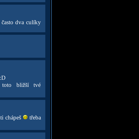
často dva culíky
 :D
toto bližší tvé
lti chápeš
třeba