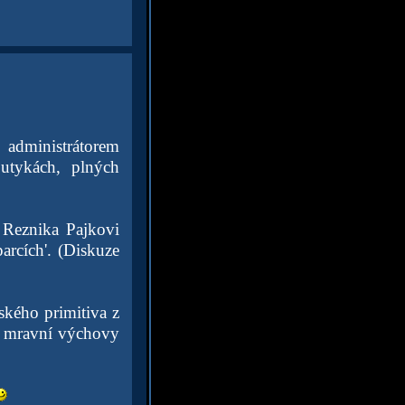
 administrátorem
utykách, plných
a Reznika Pajkovi
parcích'. (Diskuze
nského primitiva z
ní mravní výchovy