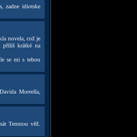
, zadne idiotske
kla novela, což je
 příliš krátké na
hle se mi s tebou
Davida Morrella,
sát Temnou věž.