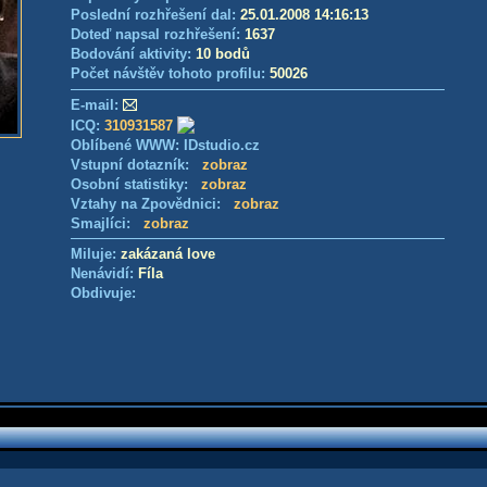
Poslední rozhřešení dal:
25.01.2008 14:16:13
Doteď napsal rozhřešení:
1637
Bodování aktivity:
10 bodů
Počet návštěv tohoto profilu:
50026
E-mail:
ICQ:
310931587
Oblíbené WWW: IDstudio.cz
Vstupní dotazník:
zobraz
Osobní statistiky:
zobraz
Vztahy na Zpovědnici:
zobraz
Smajlíci:
zobraz
Miluje:
zakázaná love
Nenávidí:
Fíla
Obdivuje: