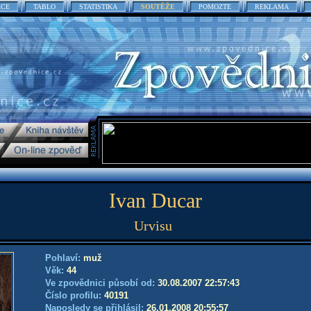
ACE
TABLO
STATISTIKA
SOUTĚŽE
POMOZTE
REKLAMA
Ivan Ducar
Urvisu
Pohlaví:
muž
Věk:
44
Ve zpovědnici působí od:
30.08.2007 22:57:43
Číslo profilu:
40191
Naposledy se přihlásil:
26.01.2008 20:55:57