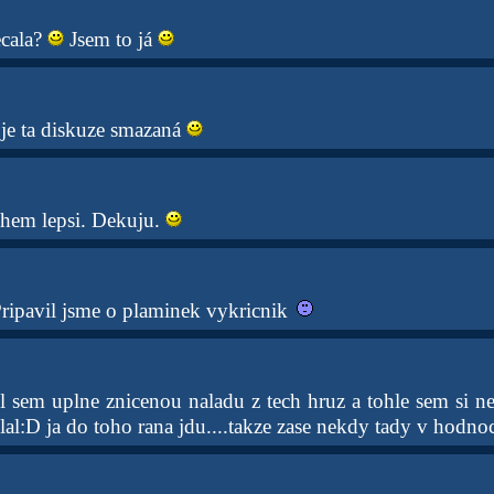
ecala?
Jsem to já
 je ta diskuze smazaná
hem lepsi. Dekuju.
ripavil jsme o plaminek vykricnik
l sem uplne znicenou naladu z tech hruz a tohle sem si ne
lal:D ja do toho rana jdu....takze zase nekdy tady v hodno