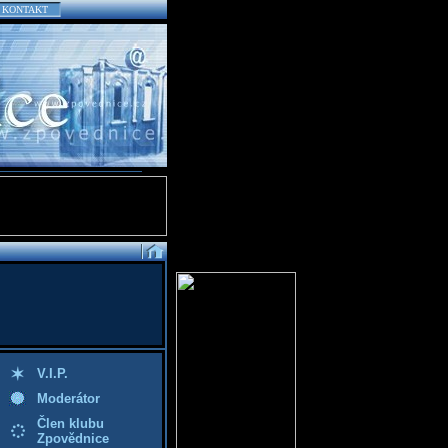
KONTAKT
V.I.P.
Moderátor
Člen klubu
Zpovědnice