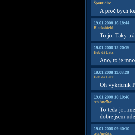
Špuntidlo
:
A proč bych k
19.01.2008 16:18:44
Blackshield
:
To jo. Taky už
19.01.2008 12:20:15
Heb dä Latz
:
Ano, to je mno
19.01.2008 11:08:20
Heb dä Latz
:
Oh vykricnik P
19.01.2008 10:10:46
teh Ane5ta
:
To teda jo...me
dobre jsem ude
19.01.2008 09:40:10
teh Ane5ta
: