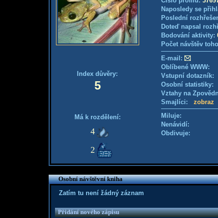
Číslo profilu:
3769
Naposledy se přihl
Poslední rozhřešen
Doteď napsal rozh
Bodování aktivity:
Počet návštěv toho
E-mail:
Oblíbené WWW:
Index důvěry:
Vstupní dotazník: 
5
Osobní statistiky
Vztahy na Zpověd
Smajlíci:
zobraz
Miluje:
Má k rozdělení:
Nenávidí:
4
Obdivuje:
2
Osobní návštěvní kniha
Zatím tu není žádný záznam
Přidání nového zápisu