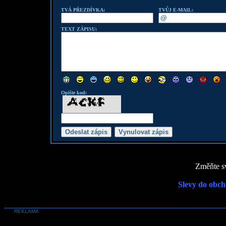
TVÁ PŘEZDÍVKA:
TVŮJ E-MAIL:
TEXT ZÁPISU:
Opište kod:
Změňte sv
Slevy do obch
REKLAMA