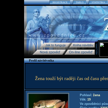
REGISTRACE
TABLO
STATISTIKA
Profil návštěvníka
Žena touží být raději čas od času p
Pohlaví:
žena
Věk:
19
Ve zpovědnici půs