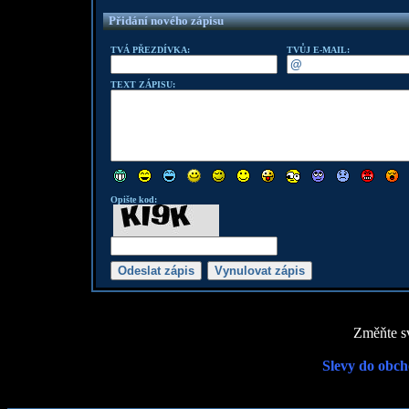
Přidání nového zápisu
TVÁ PŘEZDÍVKA:
TVŮJ E-MAIL:
TEXT ZÁPISU:
Opište kod:
Změňte sv
Slevy do obch