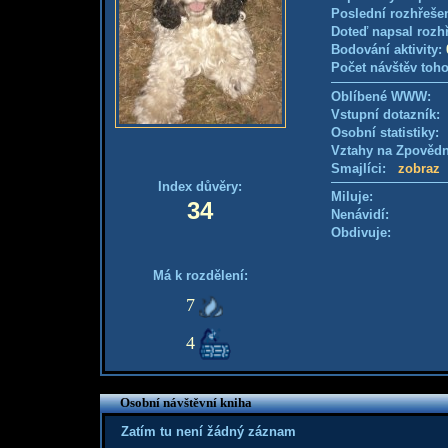
Poslední rozhřešen
Doteď napsal rozh
Bodování aktivity:
Počet návštěv toho
Oblíbené WWW:
Vstupní dotazník
Osobní statistiky
Vztahy na Zpověd
Smajlíci:
zobraz
Index důvěry:
Miluje:
34
Nenávidí:
Obdivuje:
Má k rozdělení:
7
4
Osobní návštěvní kniha
Zatím tu není žádný záznam