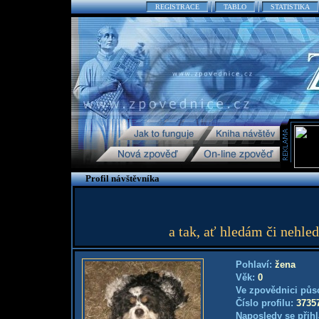
REGISTRACE
TABLO
STATISTIKA
Profil návštěvníka
a tak, ať hledám či nehle
Pohlaví:
žena
Věk:
0
Ve zpovědnici půs
Číslo profilu:
3735
Naposledy se přihl