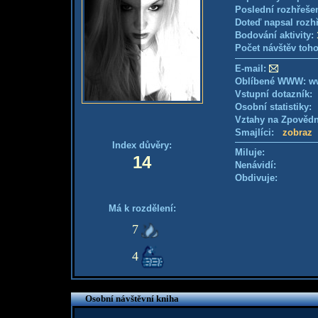
Poslední rozhřešen
Doteď napsal rozh
Bodování aktivity:
Počet návštěv toho
E-mail:
Oblíbené WWW: ww
Vstupní dotazník
Osobní statistiky
Vztahy na Zpověd
Smajlíci:
zobraz
Index důvěry:
Miluje:
14
Nenávidí:
Obdivuje:
Má k rozdělení:
7
4
Osobní návštěvní kniha