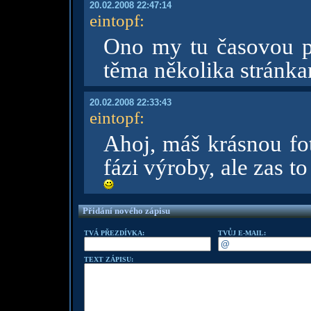
20.02.2008 22:47:14
eintopf
:
Ono my tu časovou 
těma několika stránkam
20.02.2008 22:33:43
eintopf
:
Ahoj, máš krásnou fotk
fázi výroby, ale zas t
Přidání nového zápisu
TVÁ PŘEZDÍVKA:
TVŮJ E-MAIL:
TEXT ZÁPISU: