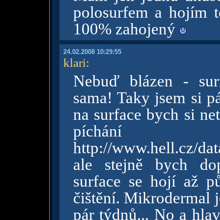
polosurfem a hojím to
100% zahojený
24.02.2008 10:29:55
klari
:
Nebuď blázen - sur
sama! Taky jsem si pá
na surface bych si ne
píchání 
http://www.hell.cz/dat
ale stejně bych dop
surface se hojí až p
čištění. Mikrodermal j
pár týdnů... No a hla