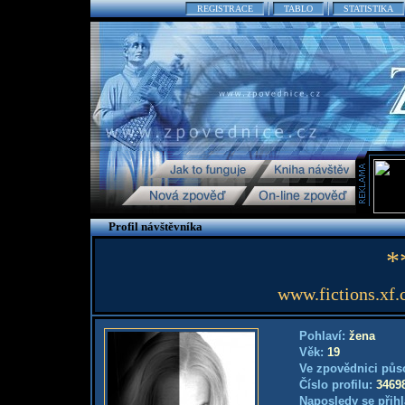
REGISTRACE
TABLO
STATISTIKA
Profil návštěvníka
*
www.fictions.xf.
Pohlaví:
žena
Věk:
19
Ve zpovědnici půs
Číslo profilu:
3469
Naposledy se přihl