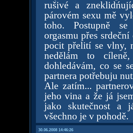
rušivé a zneklidńují
párovém sexu mě vylož
toho. Postupně se
orgasmu přes srdeční 
pocit přelití se vlny,
nedělám to cíleně,
dohledávám, co se s
partnera potřebuju nut
Ale zatím... partnero
jeho vina a že já jse
jako skutečnost a 
všechno je v pohodě.
30.06.2008 14:46:26