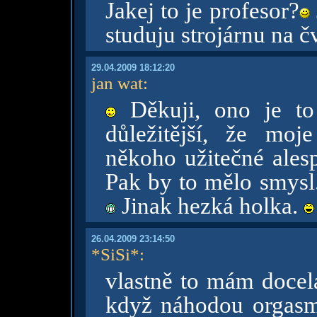
Jakej to je profesor?
studuju strojárnu na č
29.04.2009 18:12:20
jan wat
:
Děkuji, ono je to
důležitější, že mo
někoho užitečné ale
Pak by to mělo smysl.
Jinak hezká holka.
26.04.2009 23:14:50
*SiSi*
:
vlastně to mám docel
když náhodou orgasm