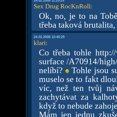
24.02.2008 11:29:29
Sex Drug RocKnRoll
:
Ok, no, je to na Tob
třeba taková brutalita,
24.02.2008 10:40:29
klari
:
Co třeba tohle http:
surface /A70914/hig
nelíbí?
Tohle jsou su
muselo se to fakt dlouh
víc, než ten tvůj ná
zachytávat za kalhot
když to nebude zahoje
Mám jen jednu zkuše