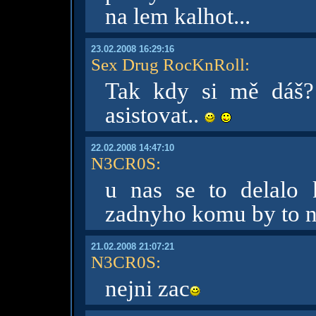
na lem kalhot...
23.02.2008 16:29:16
Sex Drug RocKnRoll
:
Tak kdy si mě dáš?
asistovat..
22.02.2008 14:47:10
N3CR0S
:
u nas se to delal
zadnyho komu by to ne
21.02.2008 21:07:21
N3CR0S
:
nejni zac