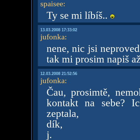
spaisee
:
Ty se mi líbíš..
13.03.2008 17:33:02
jufonka
:
nene, nic jsi neprove
tak mi prosim napiš a
12.03.2008 21:52:56
jufonka
:
Čau, prosimtě, nemo
kontakt na sebe? I
zeptala,
dík,
j.