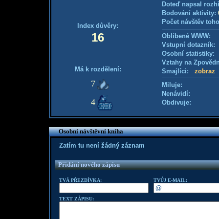
Doteď napsal rozh
Bodování aktivity:
Počet návštěv toho
Index důvěry:
16
Oblíbené WWW:
Vstupní dotazník
Osobní statistiky
Vztahy na Zpověd
Má k rozdělení:
Smajlíci:
zobraz
7
Miluje:
Nenávidí:
4
Obdivuje:
Osobní návštěvní kniha
Zatím tu není žádný záznam
Přidání nového zápisu
TVÁ PŘEZDÍVKA:
TVŮJ E-MAIL:
TEXT ZÁPISU: