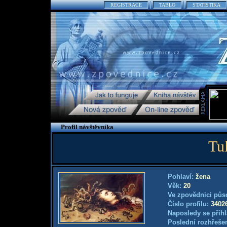
REGISTRACE
TABLO
STATISTIKA
Profil návštěvníka
Tu
Pohlaví:
žena
Věk:
20
Ve zpovědnici půs
Číslo profilu:
3402
Naposledy se přihl
Poslední rozhřešen