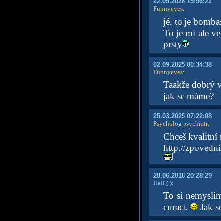
22.05.2026 15:56:22
Funnyeyes
:
jé, to je bomba
To je mi ale ve
prsty
02.09.2025 00:34:38
Funnyeyes
:
Taakže dobrý v
jak se máme?
25.03.2025 07:22:08
Psycholog psychiatr
:
Chceš kvalitn
http://zpovedni
28.06.2018 20:28:29
Hell
( )
:
To si nemyslim
curaci.
Jak s