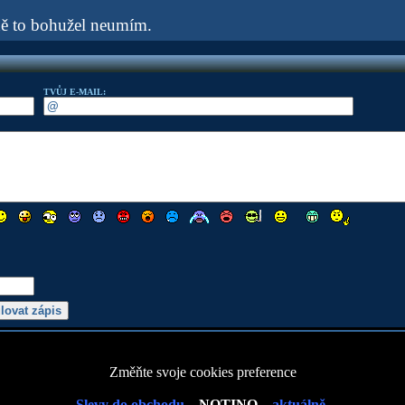
ě to bohužel neumím.
TVŮJ E-MAIL:
Změňte svoje cookies preference
Slevy do obchodu...
NOTINO
...aktuálně.