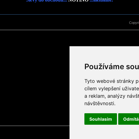
Copyr
Používáme sou
Tyto webové stránky po
cílem vylepšení uživat
a reklam, analýzy návš
návštěvnosti.
Souhlasím
Odmít