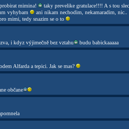
 probirat mimina!
taky prevelike gratulace!!!! A s tou sle
apum vyhybam
ani nikam nechodim, nekamaradim, nic..
pro mimi, tedy snazim se o to
ezva, i kdyz výjimečně bez vztahu
budu babickaaaaa
hodem Alfarda a tepici. Jak se mas?
ane občane
zapomnela