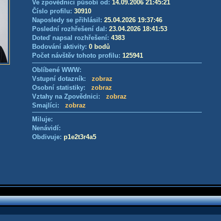
Ve zpovědnici působí od:
14.09.2006 21:45:21
Číslo profilu:
30910
Naposledy se přihlásil:
25.04.2026 19:37:46
Poslední rozhřešení dal:
23.04.2026 18:41:53
Doteď napsal rozhřešení:
4383
Bodování aktivity:
0 bodů
Počet návštěv tohoto profilu:
125941
Oblíbené WWW:
Vstupní dotazník:
zobraz
Osobní statistiky:
zobraz
Vztahy na Zpovědnici:
zobraz
Smajlíci:
zobraz
Miluje:
Nenávidí:
Obdivuje:
p1e2t3r4a5