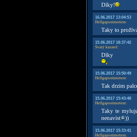
Díky!
16.06.2017 13:04:53
Hellgapostmortem
:
Taky to prožív
15.06.2017 18:37:42
Svatý kazatel
:
Díky
15.06.2017 15:50:49
Hellgapostmortem
:
Tak drzim palce
15.06.2017 15:43:48
Hellgapostmortem
:
Taky te myluju
nenavist
))
15.06.2017 15:33:41
Hellgapostmortem
: