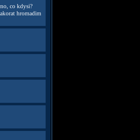
cno, co kdysi?
 akorat hromadim