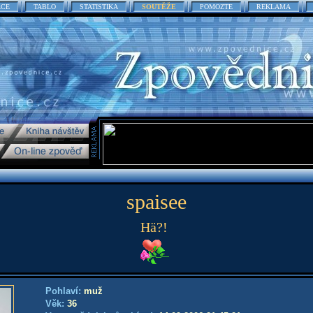
ACE
TABLO
STATISTIKA
SOUTĚŽE
POMOZTE
REKLAMA
spaisee
Hä?!
Pohlaví:
muž
Věk:
36