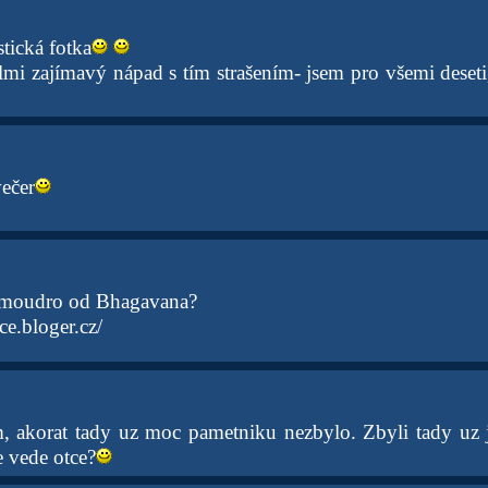
stická fotka
lmi zajímavý nápad s tím strašením- jsem pro všemi deseti
ečer
í moudro od Bhagavana?
ce.bloger.cz/
, akorat tady uz moc pametniku nezbylo. Zbyli tady uz je
e vede otce?