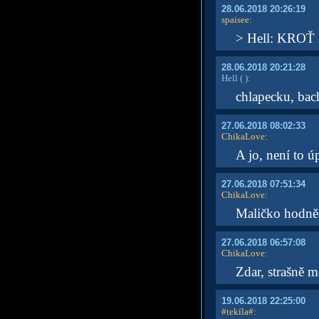
28.06.2018 20:26:19
spaisee
:
> Hell: KROŤ s
28.06.2018 20:21:28
Hell
( )
:
chlapecku, bach
27.06.2018 08:02:33
ChikaLove
:
A jo, není to ú
27.06.2018 07:51:34
ChikaLove
:
Maličko hodně.
27.06.2018 06:57:08
ChikaLove
:
Zdar, strašně mo
19.06.2018 22:25:00
#tekíla#
: