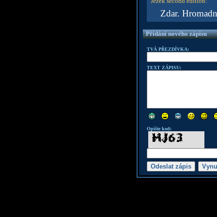
Ježek second edition
:
Zdar. Hromadn
Přidání nového zápisu
TVÁ PŘEZDÍVKA:
TEXT ZÁPISU:
Opište kod: