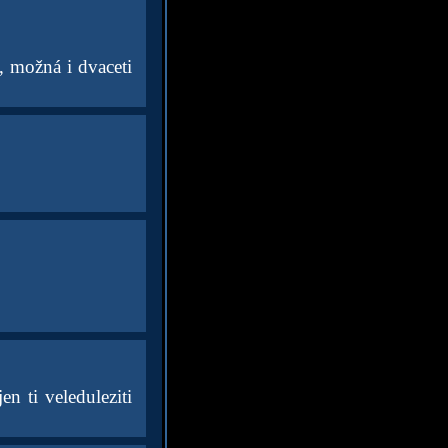
, možná i dvaceti
n ti veleduleziti