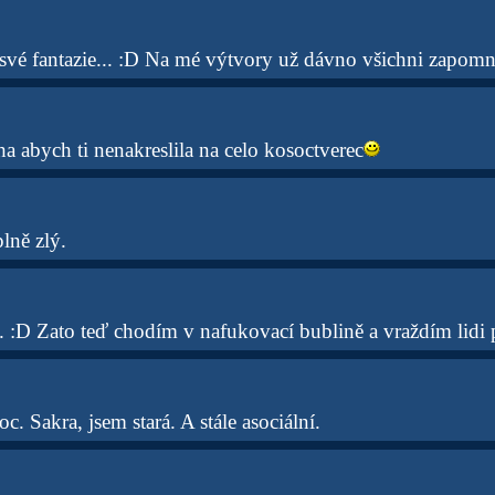
vé fantazie... :D Na mé výtvory už dávno všichni zapomně
a abych ti nenakreslila na celo kosoctverec
plně zlý.
 :D Zato teď chodím v nafukovací bublině a vraždím lidi
c. Sakra, jsem stará. A stále asociální.