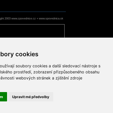
ight 2003 www.zpovednice.cz + www.spovednica.sk
bory cookies
užívají soubory cookies a další sledovací nástroje s
elského prostředí, zobrazení přizpůsobeného obsahu
těvnosti webových stránek a zjištění zdroje
ám
Upravit mé předvolby