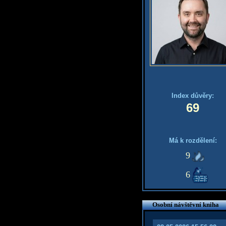
Index důvěry:
69
Má k rozdělení:
9
6
Osobní návštěvní kniha