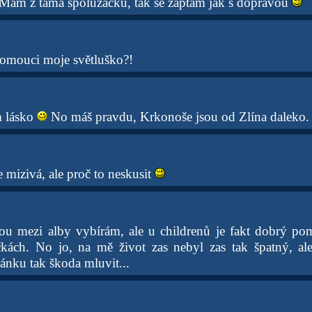
Mám z tama spolužačku, tak se zaptám jak s dopravou
lomouci moje světluško?!
m lásko
No máš pravdu, Krkonoše jsou od Zlína daleko.
e mizivá, ale proč to neskusit
nou mezi alby vybírám, ale u childrenů je fakt dobrý p
čkách. No jo, na mě život zas nebyl zas tak špatný, a
ánku tak škoda mluvit...