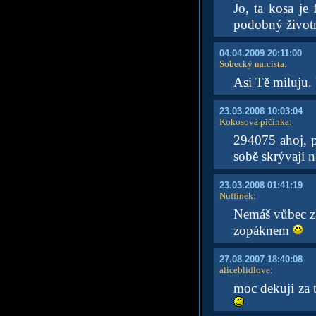
Jo, ta kosa je
podobný životn
04.04.2009 20:11:00
Sobecký narcista
:
Asi Tě miluju.
23.03.2008 10:03:04
Kokosová pičinka
:
294075 ahoj, p
sobě skrývají 
23.03.2008 01:41:19
Nuffínek
:
Nemáš vůbec zač
zopáknem
27.08.2007 18:40:08
aliceblidlove
:
moc dekuji za 