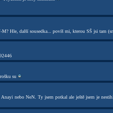
F-M? Hle, další sousedka... povíš mi, kterou SŠ jsi tam (s
92446
trošku su
 Anayi nebo NeN. Ty jsem potkal ale ještě jsem je nestihl 