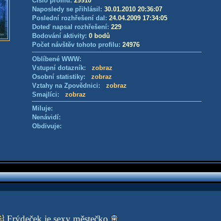
Číslo profilu:
29910
Naposledy se přihlásil:
30.01.2010 20:36:07
Poslední rozhřešení dal:
24.04.2009 17:34:05
Doteď napsal rozhřešení:
229
Bodování aktivity:
0 bodů
Počet návštěv tohoto profilu:
24976
Oblíbené WWW:
Vstupní dotazník:
zobraz
Osobní statistiky:
zobraz
Vztahy na Zpovědnici:
zobraz
Smajlíci:
zobraz
Miluje:
Nenávidí:
Obdivuje:
Frýdeček je sexy městečko