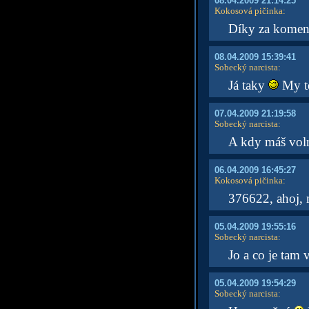
08.04.2009 21:14:25
Kokosová pičinka
:
Díky za komenty
08.04.2009 15:39:41
Sobecký narcista
:
Já taky
My te
07.04.2009 21:19:58
Sobecký narcista
:
A kdy máš vol
06.04.2009 16:45:27
Kokosová pičinka
:
376622, ahoj, m
05.04.2009 19:55:16
Sobecký narcista
:
Jo a co je tam
05.04.2009 19:54:29
Sobecký narcista
: