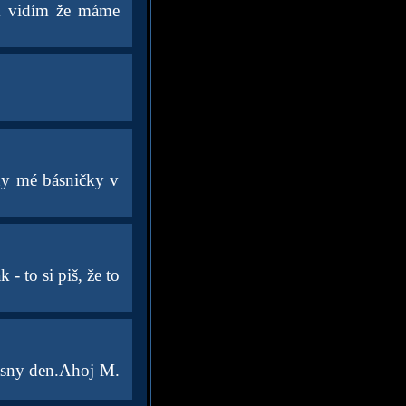
k vidím že máme
ny mé básničky v
- to si piš, že to
rasny den.Ahoj M.