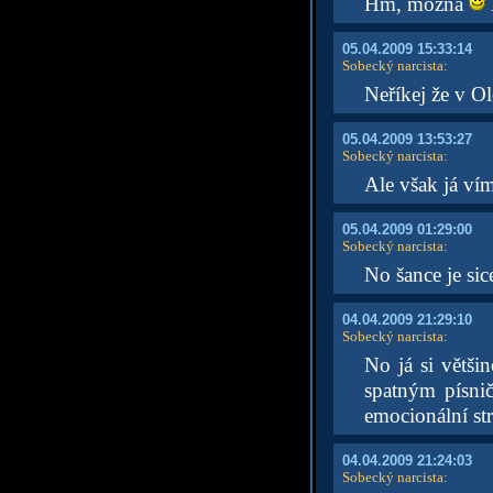
Hm, možná
05.04.2009 15:33:14
Sobecký narcista
:
Neříkej že v O
05.04.2009 13:53:27
Sobecký narcista
:
Ale však já ví
05.04.2009 01:29:00
Sobecký narcista
:
No šance je sic
04.04.2009 21:29:10
Sobecký narcista
:
No já si větši
spatným písni
emocionální str
04.04.2009 21:24:03
Sobecký narcista
: