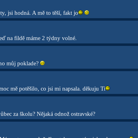
, jsi hodná. A mě to těší, fakt jo
ď na fildě máme 2 týdny volné.
no můj poklade?
oc mě potěšilo, co jsi mi napsala. děkuju Ti
 vůbec za školu? Nějaká odnož ostravské?