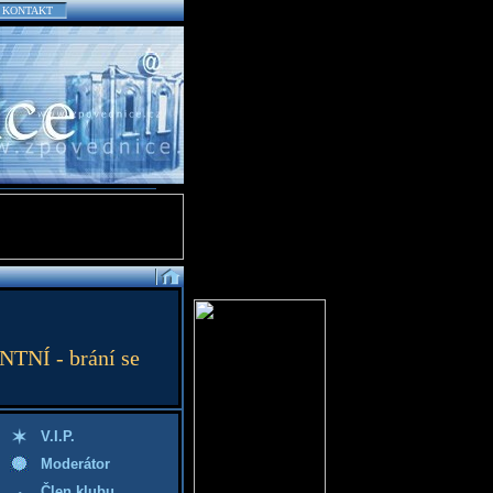
KONTAKT
NTNÍ - brání se
V.I.P.
Moderátor
Člen klubu