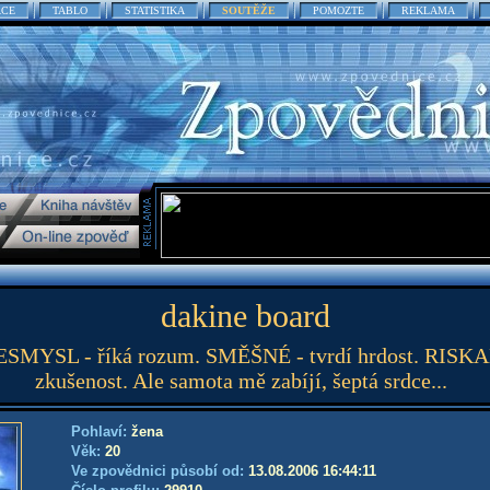
ACE
TABLO
STATISTIKA
SOUTĚŽE
POMOZTE
REKLAMA
dakine board
ESMYSL - říká rozum. SMĚŠNÉ - tvrdí hrdost. RISKA
zkušenost. Ale samota mě zabíjí, šeptá srdce...
Pohlaví:
žena
Věk:
20
Ve zpovědnici působí od:
13.08.2006 16:44:11