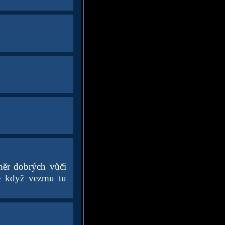
oměr dobrých vůči
le když vezmu tu