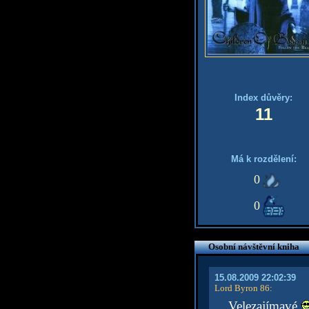
Index důvěry:
11
Má k rozdělení:
0
0
Osobní návštěvní kniha
15.08.2009 22:02:39
Lord Byron 86
:
Velezajímavé