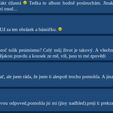
 fakt úžasná
Tedka to album hodně poslouchám. Jina
í osud...
 Už za ten obrázek a básničku.
roč tolik pesimismu? Celý můj život je takový. A všech
nějakou pravdu a kousek ze mě, víš, jsou to mé zpovědi
, ale jsem ráda, že jsem ti alespoň trochu pomohla. A jinak 
tvou odpoved,pomohla jsi mi (jiny nadhled).preji ti prek