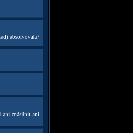
nad) absolvovala?
ani znásilnit ani