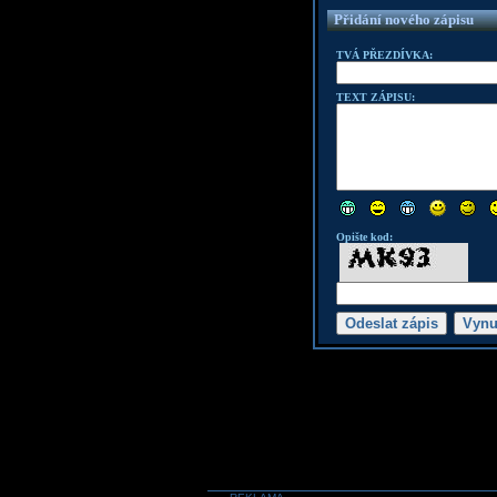
Přidání nového zápisu
TVÁ PŘEZDÍVKA:
TEXT ZÁPISU:
Opište kod: