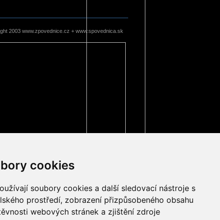
ight 2003 www.zpovednice.cz + www.spovednica.sk
bory cookies
užívají soubory cookies a další sledovací nástroje s
elského prostředí, zobrazení přizpůsobeného obsahu
těvnosti webových stránek a zjištění zdroje