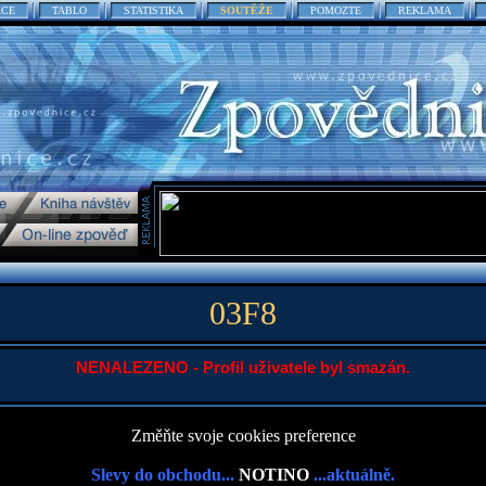
ACE
TABLO
STATISTIKA
SOUTĚŽE
POMOZTE
REKLAMA
03F8
NENALEZENO - Profil uživatele byl smazán.
Změňte svoje cookies preference
Slevy do obchodu...
NOTINO
...aktuálně.