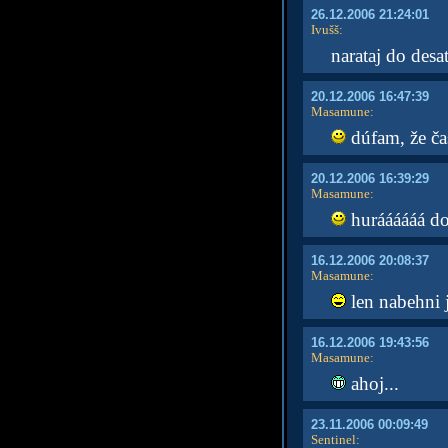
26.12.2006 21:24:01
Ivušš
:
narataj do desat
20.12.2006 16:47:39
Masamune
:
dúfam, že čas
20.12.2006 16:39:29
Masamune
:
huráááááá d
16.12.2006 20:08:37
Masamune
:
len nabehni j
16.12.2006 19:43:56
Masamune
:
ahoj...
23.11.2006 00:09:49
Sentinel
: