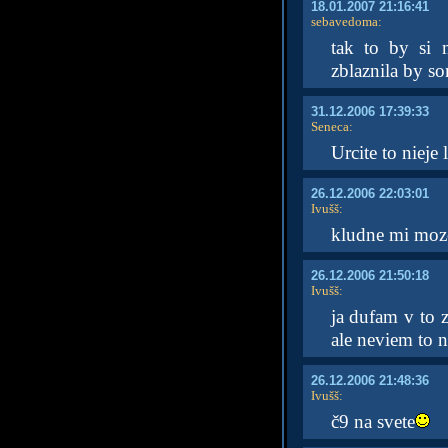
18.01.2007 21:16:41
sebavedoma
:
tak to by si 
zblaznila by so
31.12.2006 17:39:33
Seneca
:
Urcite to nieje 
26.12.2006 22:03:01
Ivušš
:
kludne mi moze
26.12.2006 21:50:18
Ivušš
:
ja dufam v to 
ale neviem to 
26.12.2006 21:48:36
Ivušš
:
č9 na svete