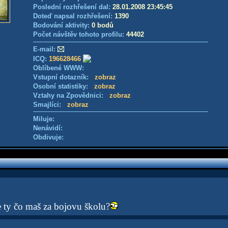
Poslední rozhřešení dal:
28.01.2008 23:45:45
Doteď napsal rozhřešení:
1390
Bodování aktivity:
0 bodů
Počet návštěv tohoto profilu:
44402
E-mail:
ICQ:
196628466
Oblíbené WWW:
Vstupní dotazník:
zobraz
Osobní statistiky:
zobraz
Vztahy na Zpovědnici:
zobraz
Smajlíci:
zobraz
Miluje:
Nenávidí:
Obdivuje:
le ty čo maš za bojovu školu?