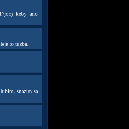
71?jooj keby ano
ieje to tuzba.
 lubim, snazim sa