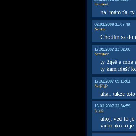
Sentinel
:
ha! mám ťa, ty
02.01.2008 11:07:48
Nextra
:
Chodím sa do t
17.02.2007 13:32:06
Sentinel
:
ty žiješ a mne
ty kam ideš? ko
17.02.2007 09:13:01
Sk@l@
:
aha.. takze toto
16.02.2007 22:34:59
Ivušš
:
ahoj, ved to j
viem ako to je