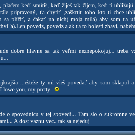
, plačem keď smútiš, keď žiješ tak žijem, keď ti ubližujú 
tále pripravený, ťa chytiť ,zaškrtiť toho kto ti chce ubl
m sa plížiť, a čakať na nich( moja milá) aby som ťa u
chvíľa).Len povedz, povedz a ak ťa to bolesti zbaví, nabe
de dobre hlavne sa tak veľmi neznepokojuj... treba 
u...
jkrajšia ...ešteže ty mi vieš povedať aby som sklapol a
I lowe you, my pretty...
jde o spovednicu v tej spovedi... Tam slo o sukromne v
mi... A dost vaznu vec.. tak sa nejeduj