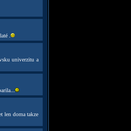
até .
vsku univerzitu a
rila...
et len doma takze