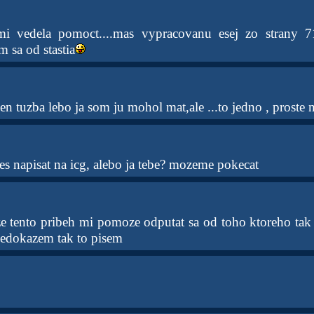
mi vedela pomoct....mas vypracovanu esej zo strany 
m sa od stastia
len tuzba lebo ja som ju mohol mat,ale ...to jedno , proste n
s napisat na icg, alebo ja tebe? mozeme pokecat
ze tento pribeh mi pomoze odputat sa od toho ktoreho tak
nedokazem tak to pisem