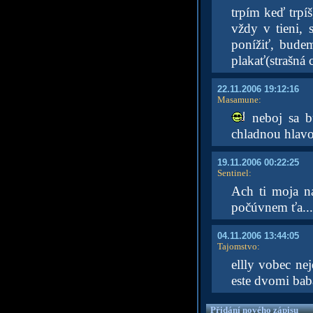
trpím keď trpíš
vždy v tieni, s
ponížiť, bude
plakať(strašná 
22.11.2006 19:12:16
Masamune
:
neboj sa bu
chladnou hlavo
19.11.2006 00:22:25
Sentinel
:
Ach ti moja na
počúvnem ťa...
04.11.2006 13:44:05
Tajomstvo
:
ellly vobec ne
este dvomi baba
Přidání nového zápisu