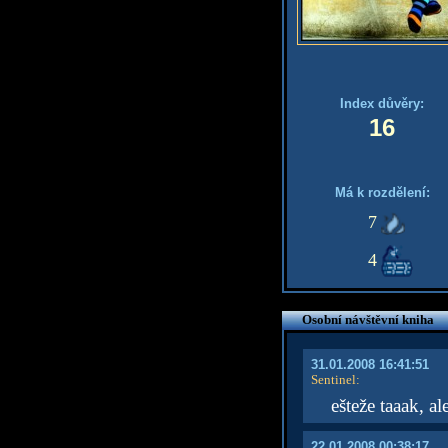
Index důvěry:
16
Má k rozdělení:
7
4
Osobní návštěvní kniha
31.01.2008 16:41:51
Sentinel
:
ešteže taaak, a
22.01.2008 00:38:17