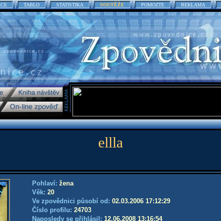
ACE
TABLO
STATISTIKA
SOUTĚŽE
POMOZTE
REKLAMA
ellla
Pohlaví:
žena
Věk:
20
Ve zpovědnici působí od:
02.03.2006 17:12:29
Číslo profilu:
24703
Naposledy se přihlásil:
12.06.2008 13:16:54