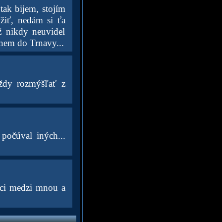
tak bijem, stojím
ížiť, nedám si ťa
ž nikdy neuvidel
hnem do Trnavy...
vždy rozmýšľať z
 počúval iných...
eci medzi mnou a