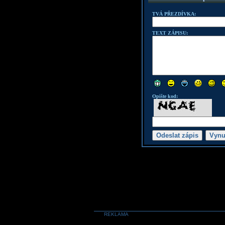
TVÁ PŘEZDÍVKA:
TEXT ZÁPISU:
Opište kod:
REKLAMA