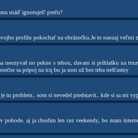
 ma snáď ignoruješ! prečo?
vojho profilu pokochať na obrázočku.Je to naozaj veľmi zl
 sa neozyvaš no pekne s tebou, davam si prihlašku na trna
nečne sa pripoj na icq bo ja som už bez teba nešťastny
 je tu problem.. som si nevedel predstavit.. kde si sa mi vypa
e v pohode. aj ja chodim len cez veekendy, bo mam intern