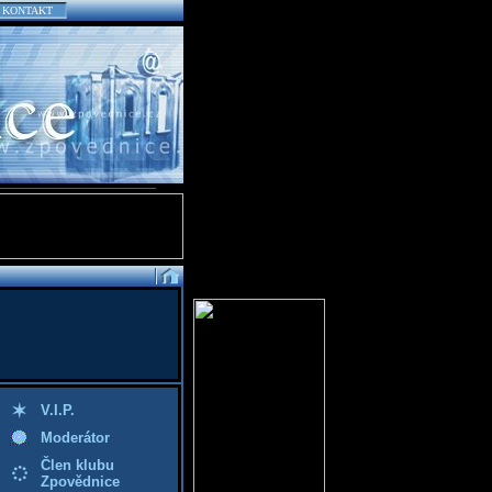
KONTAKT
V.I.P.
Moderátor
Člen klubu
Zpovědnice