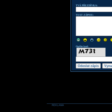
TVÁ PŘEZDÍVKA:
TEXT ZÁPISU:
Opište kod:
REKLAMA