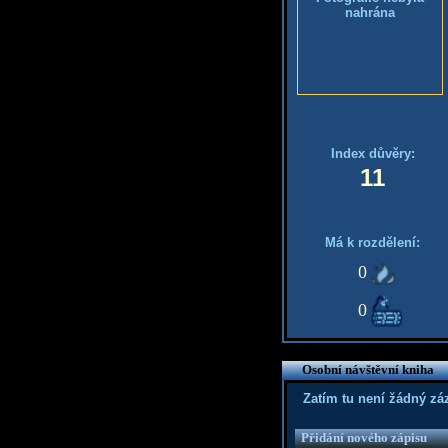
nahrána
Index důvěry:
11
Má k rozdělení:
0
0
Osobní návštěvní kniha
Zatím tu není žádný z
Přidání nového zápisu