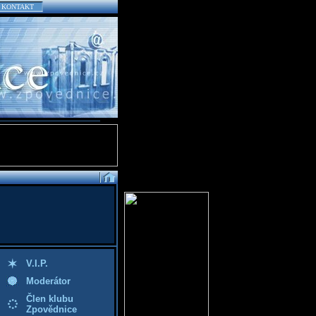
KONTAKT
V.I.P.
Moderátor
Člen klubu
Zpovědnice