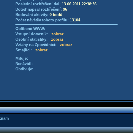
Poslední rozhřešení dal:
13.06.2011 22:38:36
Doteď napsal rozhřešení:
96
Bodování aktivity:
0 bodů
Počet návštěv tohoto profilu:
13104
Oblíbené WWW:
Vstupní dotazník:
zobraz
Osobní statistiky:
zobraz
Vztahy na Zpovědnici:
zobraz
Smajlíci:
zobraz
Miluje:
Nenávidí:
Obdivuje:
áznam