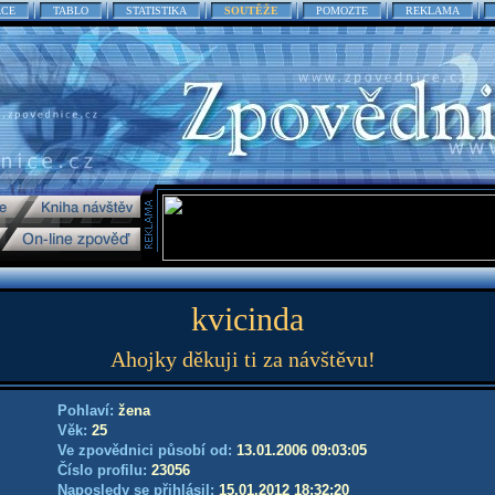
ACE
TABLO
STATISTIKA
SOUTĚŽE
POMOZTE
REKLAMA
kvicinda
Ahojky děkuji ti za návštěvu!
Pohlaví:
žena
Věk:
25
Ve zpovědnici působí od:
13.01.2006 09:03:05
Číslo profilu:
23056
Naposledy se přihlásil:
15.01.2012 18:32:20