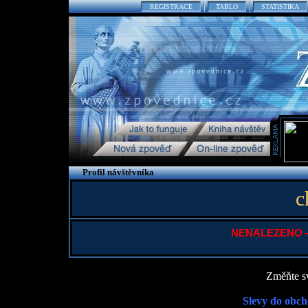
REGISTRACE
TABLO
STATISTIKA
Profil návštěvníka
c
NENALEZENO - P
Změňte sv
Slevy do obch