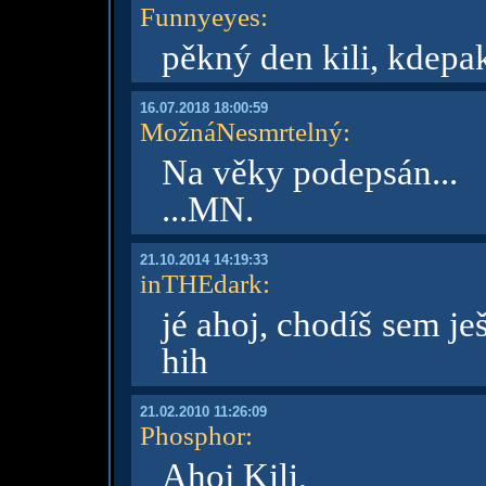
Funnyeyes
:
pěkný den kili, kdepa
16.07.2018 18:00:59
MožnáNesmrtelný
:
Na věky podepsán...
...MN.
21.10.2014 14:19:33
inTHEdark
:
jé ahoj, chodíš sem je
hih
21.02.2010 11:26:09
Phosphor
:
Ahoj Kili,