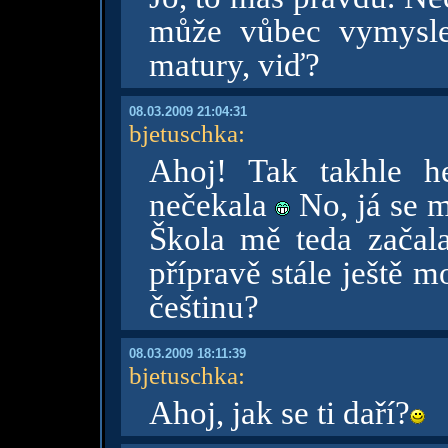
může vůbec vymysl
matury, viď?
08.03.2009 21:04:31
bjetuschka
:
Ahoj! Tak takhle h
nečekala
No, já se m
Škola mě teda začal
přípravě stále ještě m
češtinu?
08.03.2009 18:11:39
bjetuschka
:
Ahoj, jak se ti daří?