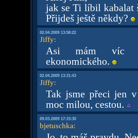
jak se Ti líbil kabala
Přijdeš ještě někdy?
02.04.2009 13:58:22
Jiffy
:
Asi mám víc sp
ekonomického.
02.04.2009 13:31:43
Jiffy
:
Tak jsme přeci jen 
moc milou, cestou.
09.03.2009 17:33:30
bjetuschka
:
Jo, to máš pravdu. Ne