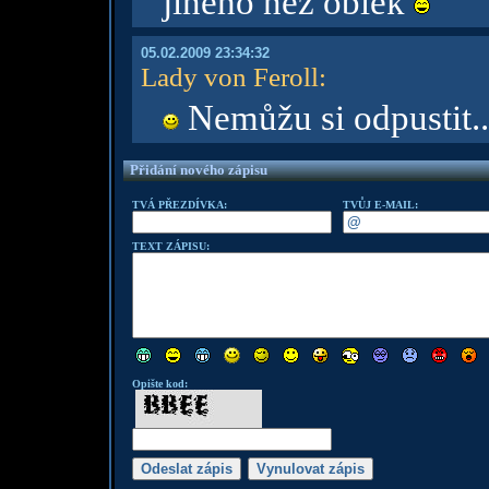
jiného než oblek
05.02.2009 23:34:32
Lady von Feroll
:
Nemůžu si odpustit...
Přidání nového zápisu
TVÁ PŘEZDÍVKA:
TVŮJ E-MAIL:
TEXT ZÁPISU:
Opište kod: