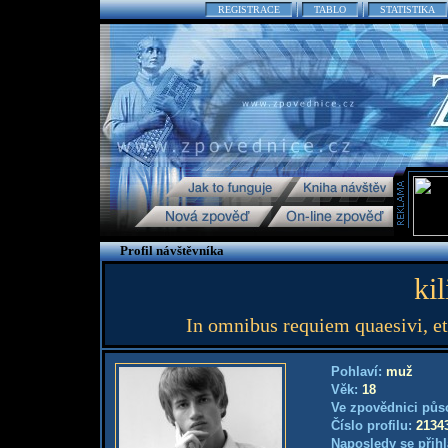
REGISTRACE
TABLO
STATISTIKA
Profil návštěvníka
ki
In omnibus requiem quaesivi, et
Pohlaví:
muž
Věk:
18
Ve zpovědnici půs
Číslo profilu:
2134
Naposledy se přihl