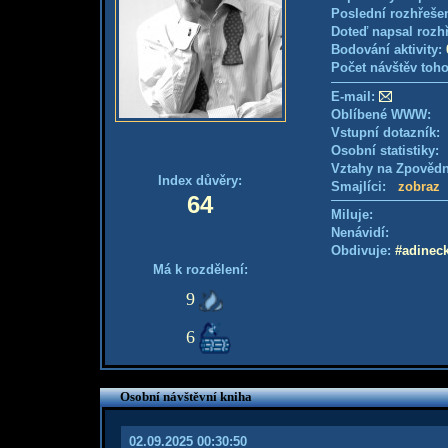
Poslední rozhřešen
Doteď napsal rozh
Bodování aktivity:
Počet návštěv toho
E-mail:
Oblíbené WWW:
Vstupní dotazník
Osobní statistiky
Vztahy na Zpověd
Index důvěry:
Smajlíci:
zobraz
64
Miluje:
Nenávidí:
Obdivuje:
#adinec
Má k rozdělení:
9
6
Osobní návštěvní kniha
02.09.2025 00:30:50