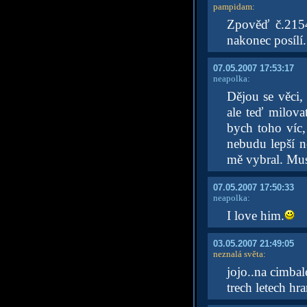
pampidam
:
Zpověď č.2154
nakonec posílí.
07.05.2007 17:53:17
neapolka:
Dějou se věci,
ale teď milova
bych toho víc,
nebudu lepší ne
mě vybral. Mus
07.05.2007 17:50:33
neapolka:
I love him.
03.05.2007 21:49:05
neznalá světa
:
jojo..na cimbal
trech letech hr