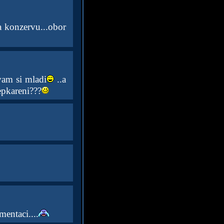
na konzervu...obor
ivam si mladi
..a
depkareni???
entaci....