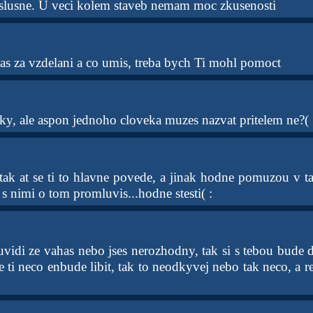
 slusne. U veci kolem staveb nemam moc zkusenosti
as za vzdelani a co umis, treba bych Ti mohl pomoct
ky, ale aspon jednoho cloveka muzes nazvat pritelem ne?( 
tak at se ti to hlavne povede, a jinak hodne pomuzou v t
i s nimi o tom promluvis...hodne stesti( :
idi ze vahas nebo jses nerozhodny, tak si s tebou bude de
se ti neco enbude libit, tak to neodkyvej nebo tak neco, a re