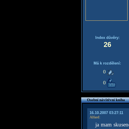
Index důvěry:
26
Má k rozdělení:
0
0
Osobní návštěvní kniha
16.10.2007 03:27:11
Alfard
:
ja mam skusenos