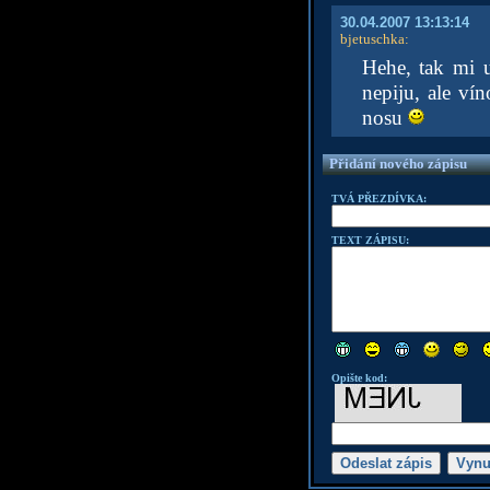
30.04.2007 13:13:14
bjetuschka
:
Hehe, tak mi 
nepiju, ale v
nosu
Přidání nového zápisu
TVÁ PŘEZDÍVKA:
TEXT ZÁPISU:
Opište kod: