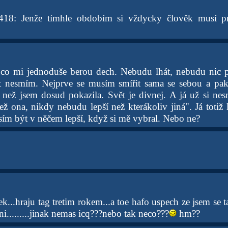
18: Jenže tímhle obdobím si vždycky člověk musí pr
 co mi jednoduše berou dech. Nebudu lhát, nebudu nic př
t nesmím. Nejprve se musím smířit sama se sebou a pak 
 než jsem dosud pokazila. Svět je divnej. A já už si ne
ž ona, nikdy nebudu lepší než kterákoliv jiná". Já totiž l
ím být v něčem lepší, když si mě vybral. Nebo ne?
ek...hraju tag tretim rokem...a toe hafo uspech ze jsem se 
ani.........jinak nemas icq???nebo tak neco???
hm??