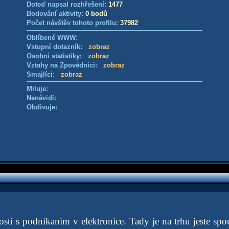
Doteď napsal rozhřešení:
1477
Bodování aktivity:
0 bodů
Počet návštěv tohoto profilu:
37982
Oblíbené WWW:
Vstupní dotazník:
zobraz
Osobní statistiky:
zobraz
Vztahy na Zpovědnici:
zobraz
Smajlíci:
zobraz
Miluje:
Nenávidí:
Obdivuje:
ti s podnikanim v elektronice. Tady je na trhu jeste spou