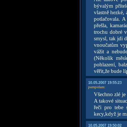
bývalým příte
vlastně hezké, 
potlačovala. 
přešla, kamará
trochu dobré v
smysl, tak jdi 
vnoučatům vyp
vážit a nebud
(Několik měsí
pohlazení, bal
věřit,že bude lí
10.05.2007 19:55:23
pampidam
:
Všechno zlé je
A takové situac
řeči pro tebe
kecy,když je m
10.05.2007 19:50:02