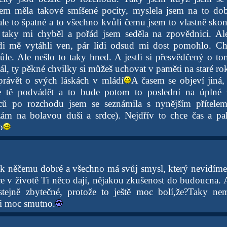
lem měla takové smíšené pocity, myslela jsem na to dob
ale to špatné a to všechno kvůli čemu jsem to vlastně skon
A taky mi chyběl a pořád jsem seděla na zpovědnici. Al
di mě vytáhli ven, pár lidi odsud mi dost pomohlo. Cht
ůle. Ale nešlo to taky hned. A jestli si přesvědčený o t
dál, ty pěkné chvilky si můžeš uchovat v paměti na staré r
rávět o svých láskách v mládí
A časem se objeví jiná,
e tě podvádět a to bude potom to poslední na úplné z
ců po rozchodu jsem se seznámila s nynějším přítele
zám na bolavou duši a srdce). Nejdřív to chce čas a pa
p
 k něčemu dobré a všechno má svůj smysl, který nevidíme
e v životě Ti něco dají, nějakou zkušenost do budoucna. A
 stejně zbytečné, protože to ještě moc bolí,že?Taky n
i moc smutno.