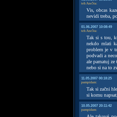
teh Ane5ta
:
Vis, obcas kaz
nevidi treba, p
01.06.2007 10:08:49
teh Ane5ta
:
Tak si s tou, 
nekdo mlati k
problem je v t
podvadi a neco 
ale pamatuj ze 
nebo si na to
11.05.2007 00:18:25
pampidam
:
Tak si začni h
si komu napsat,
10.05.2007 20:11:42
pampidam
:
Ale takové po