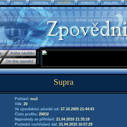
ACE
TABLO
STATISTIKA
SOUTĚŽE
POMOZTE
REKLAMA
Supra
Pohlaví:
muž
Věk:
20
Ve zpovědnici působí od:
27.10.2005 21:44:43
Číslo profilu:
20832
Naposledy se přihlásil:
21.04.2010 21:35:18
Poslední rozhřešení dal:
21.04.2010 16:57:29