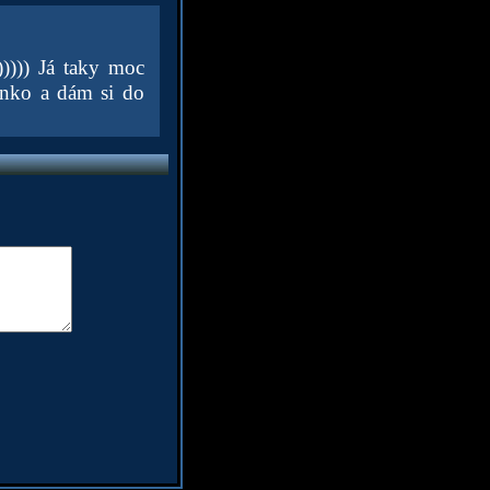
)))))) Já taky moc
ínko a dám si do