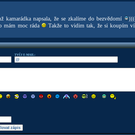
už kamarádka napsala, že se zkalíme do bezvědomí
))
íno mám moc ráda
Takže to vidim tak, že si koupím v
TVŮJ E-MAIL: