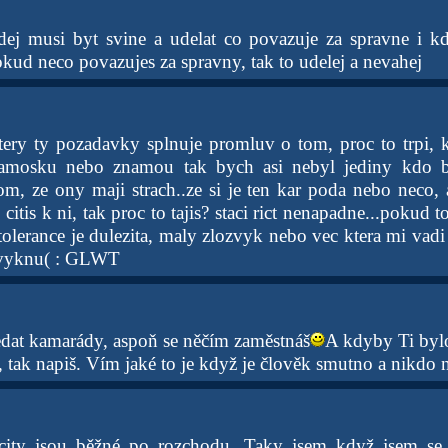
dej musi byt svine a udelat co povazuje za spravne i kd
okud neco povazujes za spravny, tak to udelej a nevahej
ktery ty pozadavky splnuje promluv o tom, proc to trpi,
amosku nebo znamou tak bych asi nebyl jediny kdo by
om, ze ony maji strach..ze si je ten kar poda nebo neco, 
citis k ni, tak proc to tajis? staci rict nenapadne...pokud 
tolerance je dulezita, maly zlozvyk nebo vec ktera mi vadi
 zvyknu( : GLWT
ledat kamarády, aspoň se něčím zaměstnáš
A kdyby Ti byl
 tak napiš. Vím jaké to je když je člověk smutno a nikdo 
city jsou běžné po rozchodu. Taky jsem když jsem se 