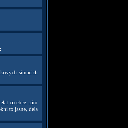
:
akovych situacich
lat co chce...tim
kni to jasne, dela