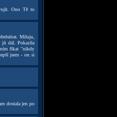
ojít. Ono Tě to
edstírat. Miluju,
jít dál. Pokazila
smím říkat "nikdy
epší jsem - on si
tam dostala jen po