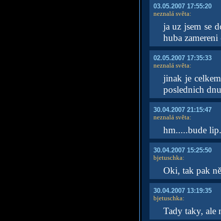
03.05.2007 17:55:20
neznalá světa
:
ja uz jsem se d
huba zamereni ci
02.05.2007 17:35:33
neznalá světa
:
jinak je celke
poslednich dnu 
30.04.2007 21:15:47
neznalá světa
:
hm.....bude lip
30.04.2007 15:25:50
bjetuschka
:
Oki, tak pak ně
30.04.2007 13:19:35
bjetuschka
:
Tady taky, ale