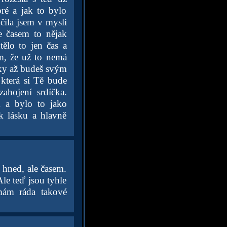
ré a jak to bylo
čila jsem v mysli
e časem to nějak
ělo to jen čas a
om, že už to nemá
oky až budeš svým
 která si Tě bude
ahojení srdíčka.
m a bylo to jako
k lásku a hlavně
 hned, ale časem.
le teď jsou tyhle
emám ráda takové