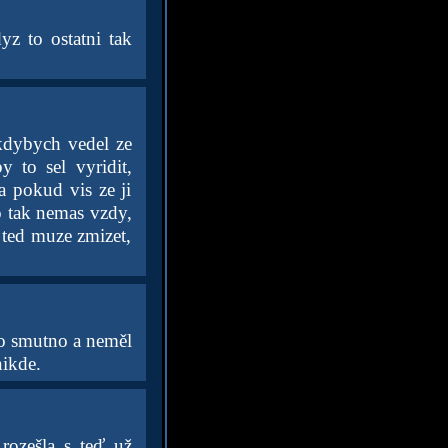
yz to ostatni tak
 kdybych vedel ze
 to sel vyridit,
a pokud vis ze ji
to tak nemas vzdy,
 ted muze zmizet,
o smutno a neměl
nikde.
rozešla s teď už