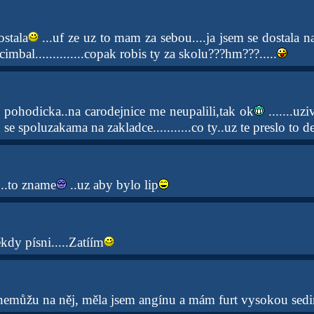
ostala
...uf ze uz to mam za sebou....ja jsem se dostala 
mbal..............copak robis ty za skolu???hm???.....
m pohodicka..na carodejnice me neupalili,tak ok
.......uz
se spoluzakama na zakladce...........co ty..uz te preslo to 
...to zname
..uz aby bylo lip
kdy písni.....Zatíím
 nemůžu na něj, měla jsem angínu a mám furt vysokou sedim