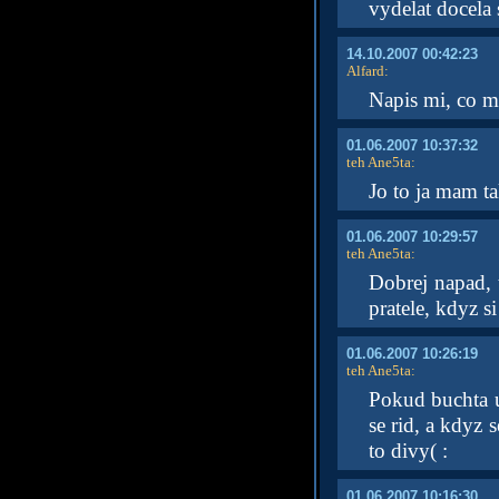
vydelat docela
14.10.2007 00:42:23
Alfard
:
Napis mi, co m
01.06.2007 10:37:32
teh Ane5ta
:
Jo to ja mam ta
01.06.2007 10:29:57
teh Ane5ta
:
Dobrej napad, 
pratele, kdyz s
01.06.2007 10:26:19
teh Ane5ta
:
Pokud buchta uv
se rid, a kdyz 
to divy( :
01.06.2007 10:16:30