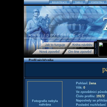
REGISTRACE
TABLO
STATISTIKA
Profil návštěvníka
p
Pohlaví:
žena
Věk:
0
Ve zpovědnici působ
Číslo profilu:
19172
Naposledy se přihlás
Fotografie nebyla
nahrána
Poslední rozhřešení 