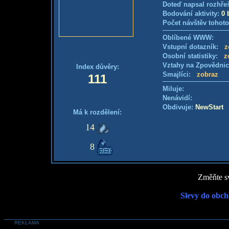
Doteď napsal rozhře
Bodování aktivity:
0 
Počet návštěv tohoto
Oblíbené WWW:
Vstupní dotazník:
z
Osobní statistiky:
z
Vztahy na Zpovědni
Index důvěry:
Smajlíci:
zobraz
111
Miluje:
Nenávidí:
Obdivuje:
NewStart
Má k rozdělení:
14
8
Změňte sv
Slevy do obch
REKLAMA