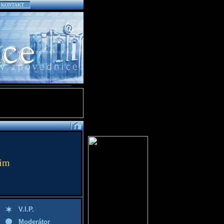
KONTAKT
aim
V.I.P.
Moderátor