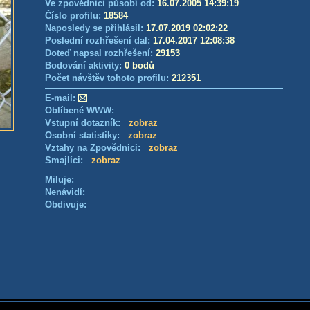
Ve zpovědnici působí od:
16.07.2005 14:39:19
Číslo profilu:
18584
Naposledy se přihlásil:
17.07.2019 02:02:22
Poslední rozhřešení dal:
17.04.2017 12:08:38
Doteď napsal rozhřešení:
29153
Bodování aktivity:
0 bodů
Počet návštěv tohoto profilu:
212351
E-mail:
Oblíbené WWW:
Vstupní dotazník:
zobraz
Osobní statistiky:
zobraz
Vztahy na Zpovědnici:
zobraz
Smajlíci:
zobraz
Miluje:
Nenávidí:
Obdivuje: