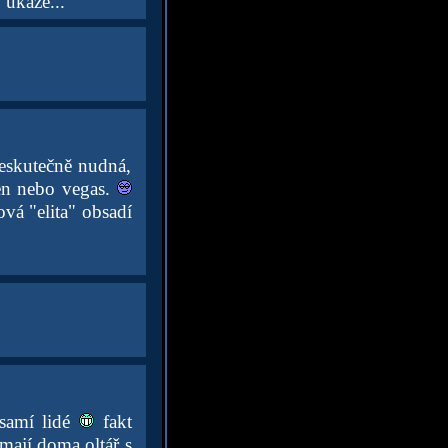
 ukáže...
neskutečně nudná,
ten nebo vegas.
vá "elita" obsadí
 samí lidé
fakt
 mají doma oltář s