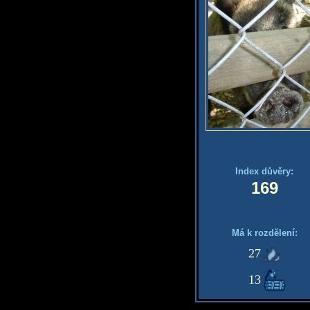
Index důvěry:
169
Má k rozdělení:
27
13