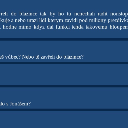
eli do blazince tak by ho tu nenechali radit nonsto
lkuje a nebo urazi lidi kterym zavidi pod miliony prezdiv
t hodne mimo kdyz dal funkci tehda takovemu hloupe
eš vůbec? Nebo tě zavřeli do blázince?
alo s Jonášem?