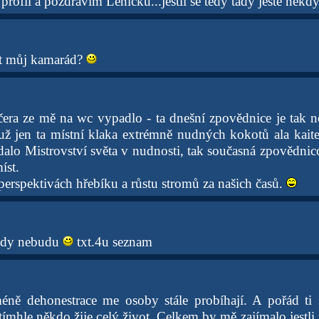
 profil a pozdravím Leničku...jestli se tedy tady ještě někdy
ýt můj kamarád?
era ze mě na wc vypadlo - ta dnešní zpovědnice je tak 
 už jen ta místní klaka extrémně nudných kokotů ala kai
alo Mistrovství světa v nudnosti, tak současná zpovědnico
íst.
perspektivách hřebíku a růstu stromů za našich časů.
 tady nebudu
txt.4u seznam
éně dehonestrace me osoby stále probíhají. A pořád ti
tímhle někdo žije celý život. Celkem by mě zajímalo jestli