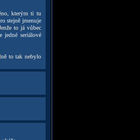
éno, kterým ti tu
oro stejně jmenuje
Jenže to já vůbec
 jedné seriálové
dně to tak nebylo