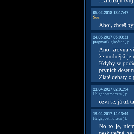
...zneužiju tvůj
05.02.2018 13:17:47
Šou
:
Ahoj, chceš b
24.05.2017 05:03:31
pragmatik-glosátor
( )
:
Ano, zrovna vč
že nudnější je
Kdyby se pořád
prvních deset m
Zlaté debaty o 
21.04.2017 02:01:54
Helgapostmortem
( )
:
ozvi se, já už
19.04.2017 14:13:44
Helgapostmortem
( )
:
No to je, nicm
neskutečné, ze 