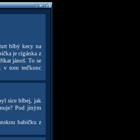
furt blbý kecy na
bička je cigánka z
říkat jánoš. To se
ak v tom teďkonc
l sice blbej, jak
amuje? Pod jiným
gánskou babičku z