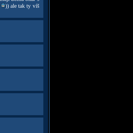
o
)) ale tak ty víš