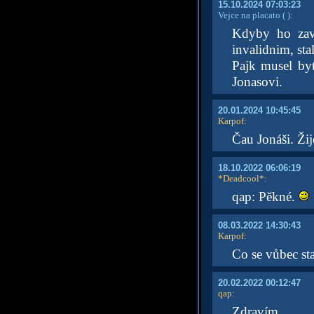
15.10.2024 07:03:23
Vejce na placato
( )
:
Kdyby ho zavr
invalidnim, sta
Pajk musel by
Jonasovi.
20.01.2024 10:45:45
Karpof
:
Čau Jonáši. Žij
18.10.2022 06:06:19
*Deadcool*
:
qap: Pěkné.
08.03.2022 14:30:43
Karpof
:
Co se vůbec st
20.02.2022 00:12:47
qap
:
Zdravím.