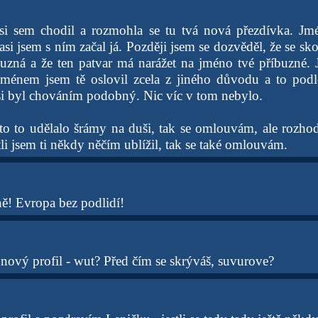
jsi sem chodil a rozmohla se tu tvá nová přezdívka. Jm
asi jsem s ním začal já. Později jsem se dozvěděl, že se sk
buzná a že ten patvar má narážet na jméno tvé příbuzné. 
ménem jsem tě oslovil zcela z jiného důvodu a to podle
 si byl chováním podobný. Nic víc v tom nebylo.
sto to udělalo šrámy na duši, tak se omlouvám, ale rozho
li jsem ti někdy něčím ublížil, tak se také omlouvám.
ně! Evropa bez podlidí!
l nový profil - wut? Před čím se skrýváš, suvurove?