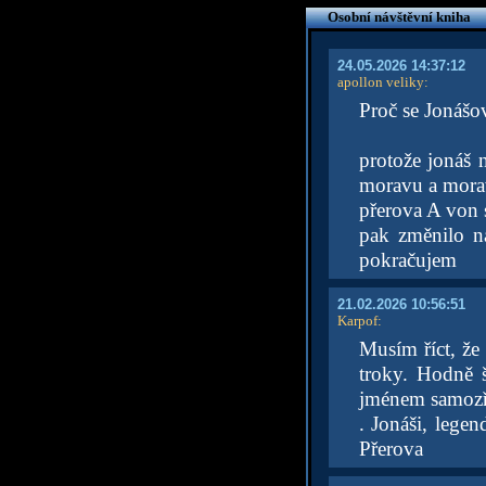
Osobní návštěvní kniha
24.05.2026 14:37:12
apollon veliky
:
Proč se Jonášo
protože jonáš 
moravu a moravá
přerova A von s
pak změnilo na
pokračujem
21.02.2026 10:56:51
Karpof
:
Musím říct, že 
troky. Hodně 
jménem samozř
. Jonáši, lege
Přerova