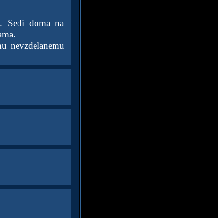
p. Sedi doma na
kama.
mu nevzdelanemu