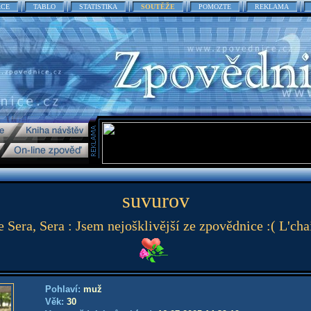
ACE
TABLO
STATISTIKA
SOUTĚŽE
POMOZTE
REKLAMA
suvurov
 Sera, Sera : Jsem nejošklivější ze zpovědnice :( L'ch
Pohlaví:
muž
Věk:
30