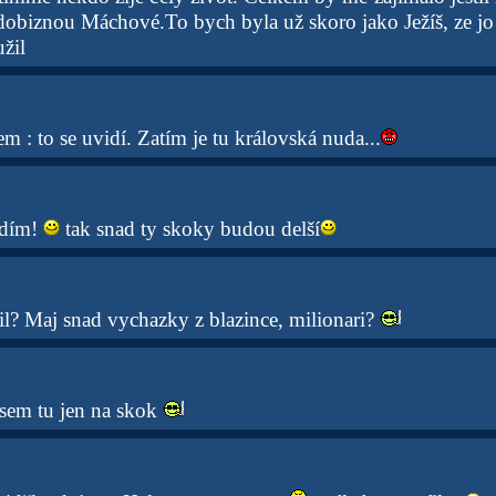
biznou Máchové.To bych byla už skoro jako Ježíš, ze j
užil
 : to se uvidí. Zatím je tu královská nuda...
idím!
tak snad ty skoky budou delší
il? Maj snad vychazky z blazince, milionari?
sem tu jen na skok