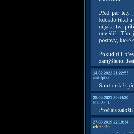
Před pár lety 
kdekdo říkal a 
nějaká tvá pří
nevěděl. Tím j
postavy, které
Pokud ti i pře
zamýšleno. Jest
14.02.2022 21:22:53
anti-špína:
Smrt ruské špí
28.05.2021 20:44:30
MDKG
( )
:
Proč sis založi
27.08.2019 22:18:34
teh Ane5ta
: