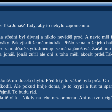
vi říká Jonáš? Tady, aby to nebylo zapomenuto:
na střední byl divnej a nikdo nevěděl proč. A navíc měl 
ky. Pak zjistili že má mindrák. Přišlo se na to že jeho ba
e za ni děsně stydí. Jmenuje se mária jánošová. Začali mu 
 jonáš. jonáš zuřil ale oni z toho měli akorát prdel.T
Jonáš mi docela chybí. Před lety to vážně byla prča. On by
škodil. Ale pokud hnije doma, je to krypl a furt tu sp
ejmě. To budu rád.
nda tě vítá... Nikdy na tebe nezapomenu. Ani na tvou ci