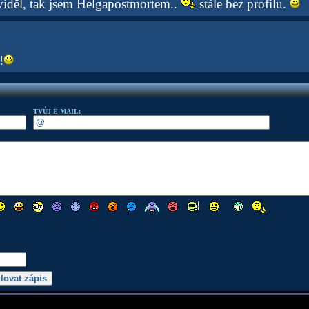
iděl, tak jsem Helgapostmortem..
stále bez profilu.
!
TVŮJ E-MAIL: