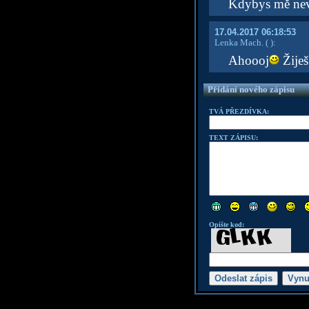
Kdybys mě nev
17.04.2017 06:18:53
Lenka Mach.
( )
:
Ahoooj
Žiješ
Přidání nového zápisu
TVÁ PŘEZDÍVKA:
TEXT ZÁPISU:
Opište kod: