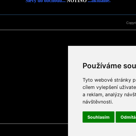
Slevy do obchodu...
NOTINO
...aktuálně.
Copyr
Používáme sou
Tyto webové stránky po
cílem vylepšení uživat
a reklam, analýzy návš
návštěvnosti.
Souhlasím
Odmít