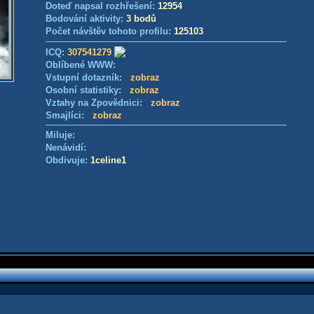
Doteď napsal rozhřešení:
12954
Bodování aktivity:
3 bodů
Počet návštěv tohoto profilu:
125103
ICQ:
307541279
Oblíbené WWW:
Vstupní dotazník:
zobraz
Osobní statistiky:
zobraz
Vztahy na Zpovědnici:
zobraz
Smajlíci:
zobraz
Miluje:
Nenávidí:
Obdivuje:
1celine1