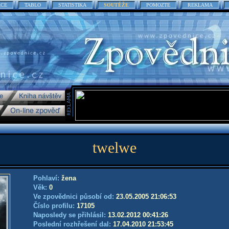
ACE
TABLO
STATISTIKA
SOUTĚŽE
POMOZTE
REKLAMA
twelwe
Pohlaví:
žena
Věk:
0
Ve zpovědnici působí od:
23.05.2005 21:06:53
Číslo profilu:
17105
Naposledy se přihlásil:
13.02.2012 00:41:26
Poslední rozhřešení dal:
17.04.2010 21:53:45