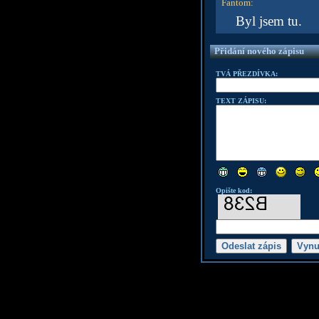
Fantom
:
Byl jsem tu.
Přidání nového zápisu
TVÁ PŘEZDÍVKA:
TEXT ZÁPISU:
Opište kod: