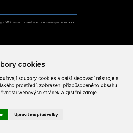
ight 2003 www.zpovednice.cz + www.spovednica.sk
bory cookies
užívají soubory cookies a další sledovací nástroje s
elského prostředí, zobrazení přizpůsobeného obsahu
těvnosti webových stránek a zjištění zdroje
ám
Upravit mé předvolby