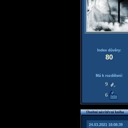
Index důvěry:
80
Má k rozdělení:
9
6
Osobní návštěvní kniha
24.03.2021 18:08:39