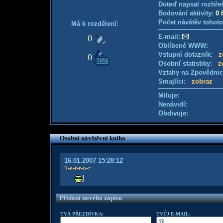
Doteď napsal rozhře
Bodování aktivity:
0 
Počet návštěv tohoto
Má k rozdělení:
E-mail:
0
Oblíbené WWW:
Vstupní dotazník:
z
0
Osobní statistiky:
z
Vztahy na Zpovědni
Smajlíci:
zobraz
Miluje:
Nenávidí:
Obdivuje:
Osobní návštěvní kniha
16.01.2007 15:28:12
T-e-r-r-o-r
:
Přidání nového zápisu
TVÁ PŘEZDÍVKA:
TVŮJ E-MAIL: