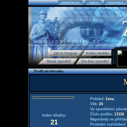
REGISTRACE
TABLO
STATISTIKA
Profil návštěvníka
Pohlaví:
žena
Věk:
24
Ve zpovědnici působ
Číslo profilu:
13118
Index důvěry:
Naposledy se přihlás
21
Poslední rozhřešení 