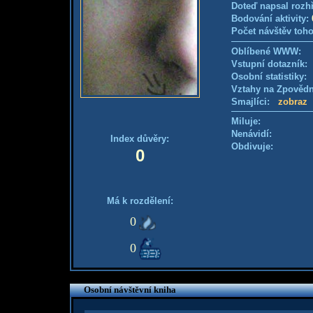
Doteď napsal rozh
Bodování aktivity:
Počet návštěv toho
Oblíbené WWW:
Vstupní dotazník: 
Osobní statistiky
Vztahy na Zpověd
Smajlíci:
zobraz
Miluje:
Nenávidí:
Index důvěry:
Obdivuje:
0
Má k rozdělení:
0
0
Osobní návštěvní kniha