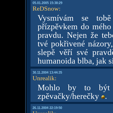
05.01.2005 15:38:29
ReDSnow
:
Vysmívám se tob
přízpěvkem do mého p
pravdu. Nejen že te
tvé pokřivené názory,
slepě věří své pravdě
humanoida blba, jak si
30.11.2004 13:44:35
Unrealik
:
Mohlo by to být 
zpěvačky/herečky
.
26.11.2004 22:19:50