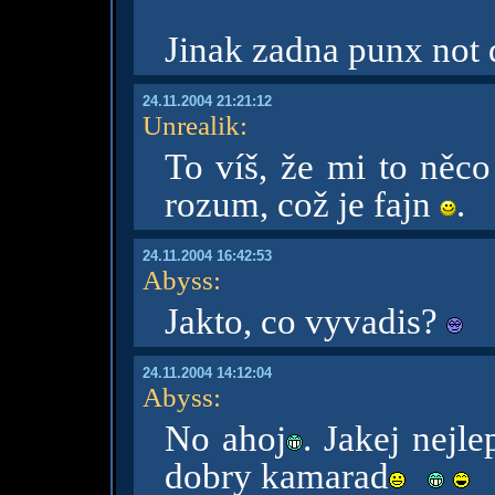
Jinak zadna punx not
24.11.2004 21:21:12
Unrealik
:
To víš, že mi to něc
rozum, což je fajn
.
24.11.2004 16:42:53
Abyss
:
Jakto, co vyvadis?
24.11.2004 14:12:04
Abyss
:
No ahoj
. Jakej nejl
dobry kamarad