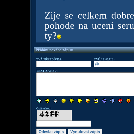
Zije se celkem dobre
pohode na uceni seru
ty?
Přidání nového zápisu
TVÁ PŘEZDÍVKA:
TVŮJ E-MAIL:
TEXT ZÁPISU:
Opište kod: