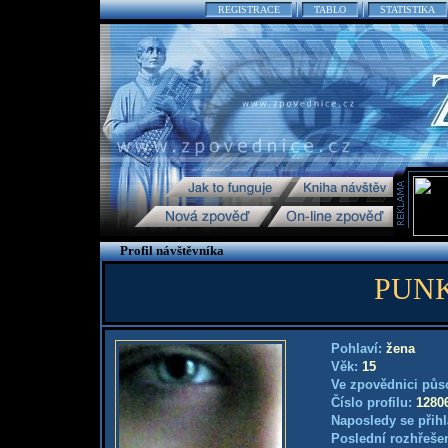
REGISTRACE
TABLO
STATISTIKA
Profil návštěvníka
PUN
Pohlaví:
žena
Věk:
15
Ve zpovědnici půs
Číslo profilu:
1280
Naposledy se přihl
Poslední rozhřešen