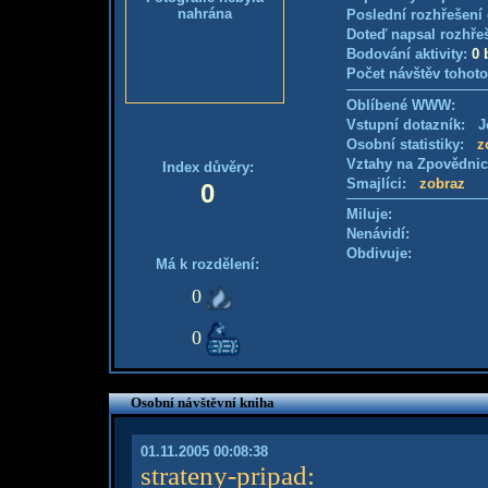
nahrána
Poslední rozhřešení 
Doteď napsal rozhře
Bodování aktivity:
0 
Počet návštěv tohoto
Oblíbené WWW:
Vstupní dotazník: Je
Osobní statistiky:
z
Vztahy na Zpovědni
Index důvěry:
Smajlíci:
zobraz
0
Miluje:
Nenávidí:
Obdivuje:
Má k rozdělení:
0
0
Osobní návštěvní kniha
01.11.2005 00:08:38
strateny-pripad
: