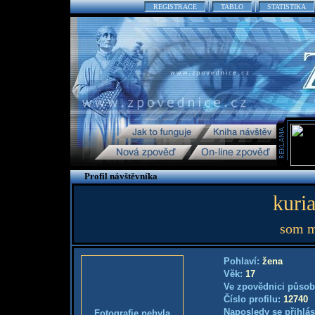
REGISTRACE
TABLO
STATISTIKA
Profil návštěvníka
kuri
som m
Pohlaví:
žena
Věk:
17
Ve zpovědnici působ
Číslo profilu:
12740
Naposledy se přihlás
Fotografie nebyla