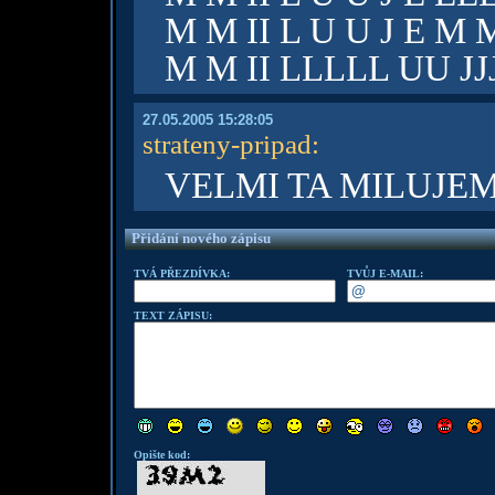
M M II L U U J E M 
M M II LLLLL UU JJ
27.05.2005 15:28:05
strateny-pripad
:
VELMI TA MILUJEM
Přidání nového zápisu
TVÁ PŘEZDÍVKA:
TVŮJ E-MAIL:
TEXT ZÁPISU:
Opište kod: