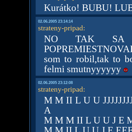
Kurátko! BUBU! LU
02.06.2005 23:14:14
strateny-pripad
:
NO TAK SA
POPREMIESTNOVALO -
som to robil,tak to 
felmi smutnyyyyyy
02.06.2005 23:12:08
strateny-pripad
:
M M II L U U JJJJJ
A
M M M II L U U J E 
M M II L U U J E E