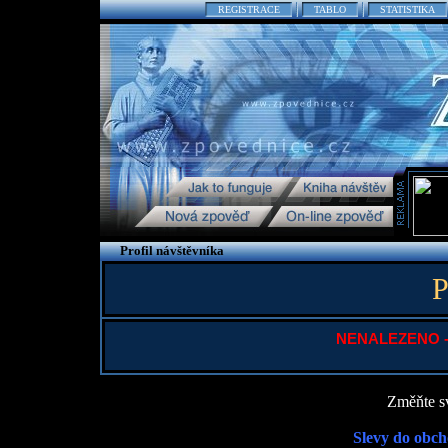
REGISTRACE
TABLO
STATISTIKA
Profil návštěvníka
P
NENALEZENO - P
Změňte sv
Slevy do obch