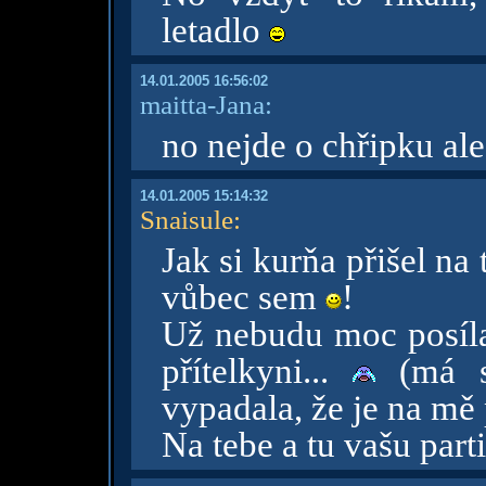
letadlo
14.01.2005 16:56:02
maitta-Jana:
no nejde o chřipku ale 
14.01.2005 15:14:32
Snaisule
:
Jak si kurňa přišel na t
vůbec sem
!
Už nebudu moc posíl
přítelkyni...
(má sa
vypadala, že je na mě 
Na tebe a tu vašu part