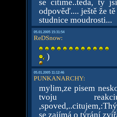
se cítíme..teda, ty j
odpověď.... ještě že tě
studnice moudrosti...
05.01.2005 15:31:54
ReDSnow
:
)
05.01.2005 11:12:46
PUNKANARCHY
:
mylim,ze pisem neskor
tvoju rea
,spoved,..citujem,:Th
se zajímá o týrání zví