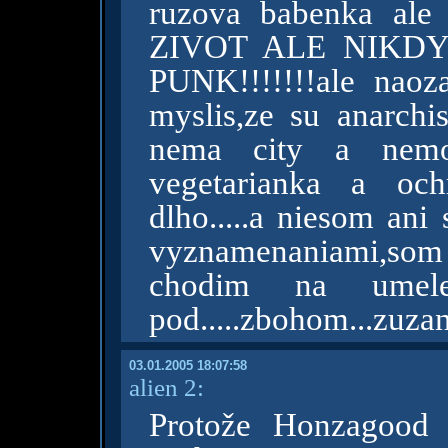
ruzova babenka a
ZIVOT ALE NIKD
PUNK!!!!!!!ale naoz
myslis,ze su anarchis
nema city a nemoz
vegetarianka a och
dlho.....a niesom ani
vyznamenaniami,so
chodim na umele
pod.....zbohom...zuza
03.01.2005 18:07:58
alien 2:
Protože Honzagood