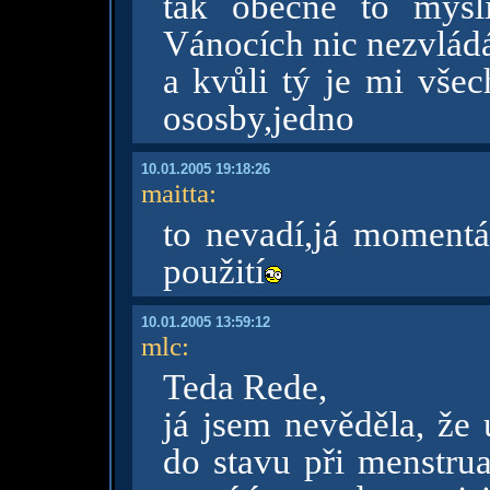
tak obecně to mysl
Vánocích nic nezvládá
a kvůli tý je mi vše
ososby,jedno
10.01.2005 19:18:26
maitta
:
to nevadí,já momentá
použití
10.01.2005 13:59:12
mlc
:
Teda Rede,
já jsem nevěděla, že 
do stavu při menstrua