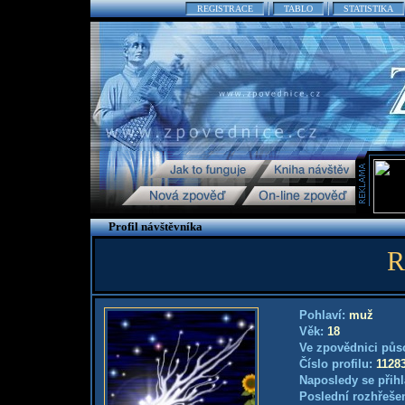
REGISTRACE
TABLO
STATISTIKA
Profil návštěvníka
R
Pohlaví:
muž
Věk:
18
Ve zpovědnici půs
Číslo profilu:
1128
Naposledy se přihl
Poslední rozhřešen