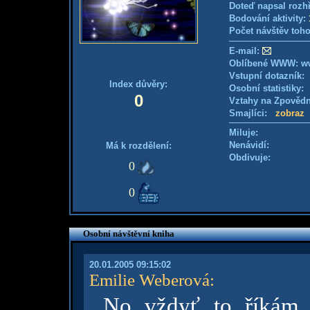
Doteď napsal rozh
Bodování aktivity:
Počet návštěv toho
E-mail:
Oblíbené WWW: w
Vstupní dotazník
Index důvěry:
Osobní statistiky
0
Vztahy na Zpověd
Smajlíci:
zobraz
Miluje:
Nenávidí:
Má k rozdělení:
Obdivuje:
0
0
Osobní návštěvní kniha
20.01.2005 09:15:02
Emilie Weberová
:
No vždyť to říkám, 