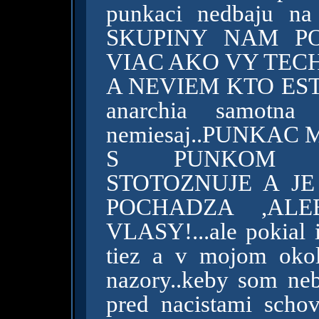
punkaci nedbaju 
SKUPINY NAM P
VIAC AKO VY TEC
A NEVIEM KTO ESTE 
anarchia samotn
nemiesaj..PUNKAC
S PUNKOM A
STOTOZNUJE A JE
POCHADZA ,AL
VLASY!...ale pokial 
tiez a v mojom okol
nazory..keby som ne
pred nacistami schov