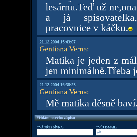
lesárnu.Teď už ne,ona
a já spisovatelka
pracovnice v káčku.
21.12.2004 15:43:07
Gentiana Verna
:
Matika je jeden z mál
jen minimálně.Třeba j
21.12.2004 15:38:23
Gentiana Verna
:
Mě matika děsně baví
Přidání nového zápisu
TVÁ PŘEZDÍVKA:
TVŮJ E-MAIL: