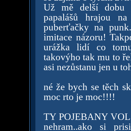
Už mě delší dobu s
papalášů hrajou na
puberťačky na punk.
imitace názoru! Takp
urážka lidí co tom
takovýho tak mu to ře
asi nezůstanu jen u to
né že bych se těch sk
moc rto je moc!!!!
TY POJEBANY VOL!!!J
nehram..ako si pris