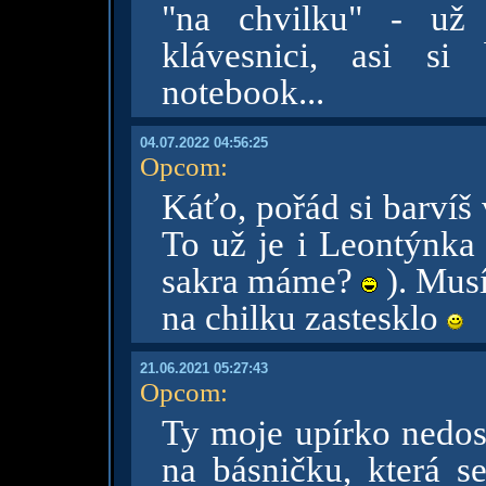
"na chvilku" - už 
klávesnici, asi si
notebook...
04.07.2022 04:56:25
Opcom
:
Káťo, pořád si barvíš 
To už je i Leontýnka 
sakra máme?
). Musí
na chilku zastesklo
21.06.2021 05:27:43
Opcom
:
Ty moje upírko nedosp
na básničku, která se