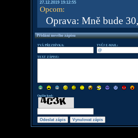
27.12.2019 19:12:55
Opcom
:
Oprava: Mně bude 30,
Přidání nového zápisu
TVÁ PŘEZDÍVKA:
TVŮJ E-MAIL:
TEXT ZÁPISU:
Opište kod: