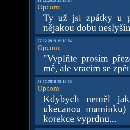
27.12.2019 19:18:24
Opcom
:
Ty už jsi zpátky u p
nějakou dobu neslyší
27.12.2019 19:16:54
Opcom
:
"Vyplňte prosím přez
mě, ale vracím se zpět
27.12.2019 19:15:25
Opcom
:
Kdybych neměl jako
ukecanou maminku) u
korekce vyprdnu...