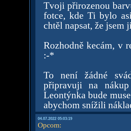
Tvoji přirozenou barv
fotce, kde Ti bylo as
chtěl napsat, že jsem j
Rozhodně kecám, v re
:-*
To není žádné svád
připravuji na nákup
Leontýnka bude muset
abychom snížili nákl
04.07.2022 05:03:19
Opcom
: