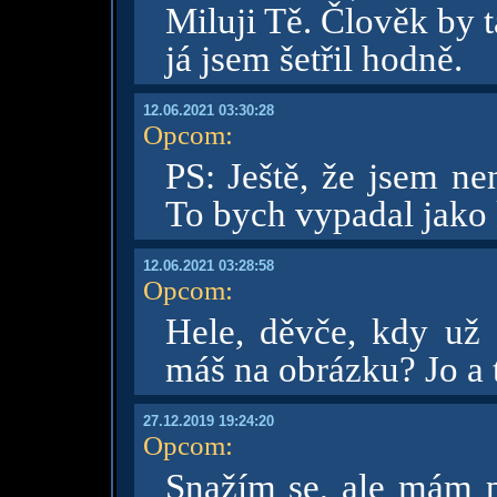
Miluji Tě. Člověk by 
já jsem šetřil hodně.
12.06.2021 03:30:28
Opcom
:
PS: Ještě, že jsem ne
To bych vypadal jako 
12.06.2021 03:28:58
Opcom
:
Hele, děvče, kdy už 
máš na obrázku? Jo a 
27.12.2019 19:24:20
Opcom
:
Snažím se, ale mám p