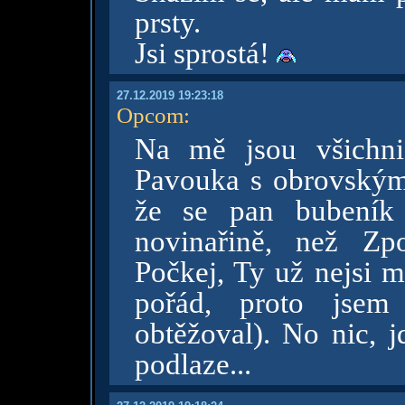
prsty.
Jsi sprostá!
27.12.2019 19:23:18
Opcom
:
Na mě jsou všichni
Pavouka s obrovským
že se pan bubeník 
novinařině, než Zp
Počkej, Ty už nejsi m
pořád, proto jsem
obtěžoval). No nic, 
podlaze...