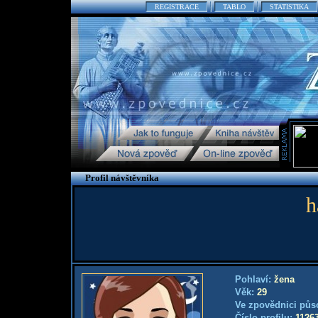
REGISTRACE
TABLO
STATISTIKA
Profil návštěvníka
h
Pohlaví:
žena
Věk:
29
Ve zpovědnici půs
Číslo profilu:
1126