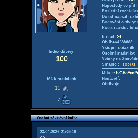
Naposledy se přihl
Poslední rozhřešen
Doteď napsal rozh
Bodování aktivity:
Počet návštěv toho
E-mail:
Oblíbené WWW:
Vstupní dotazník
Index důvěry:
Osobní statistiky
100
Vztahy na Zpověd
Smajlíci:
zobraz
Miluje:
IvGHaFaaP
Nenávidí:
Má k rozdělení:
Obdivuje:
11
7
Osobní návštěvní kniha
23.04.2026 21:05:19