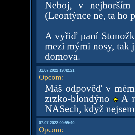
Neboj, v nejhorším
(Leontýnce ne, ta ho 
A vyřiď paní Stonožk
mezi mými nosy, tak j
domova.
31.07.2022 19:42:21
Opcom
:
Máš odpověď v mém p
zrzko-blondýno
A n
NASech, když nejse
07.07.2022 00:55:40
Opcom
: