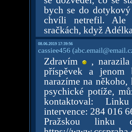
se dozvěděl, co se sta
bych se do dotykový 
chvíli netrefil. Al
sračkách, když Adélk
08.06.2019 17:39:56
cassiee456
(abc.email@email.c
Zdravím
, narazila
příspěvek a jenom 
narazíme na někoho, 
psychické potíže, mů
kontaktoval: Link
intervence: 284 016 6
Pražskou linku
https://www.cssprah