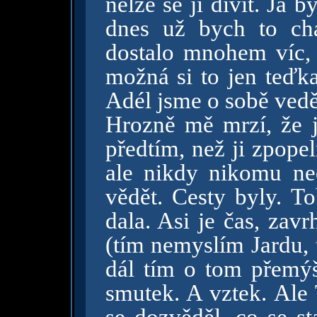
nelze se jí divit. Já 
dnes už bych to ch
dostalo mnohem víc, 
možná si to jen teď
Adél jsme o sobě vedě
Hrozně mě mrzí, že j
předtím, než ji zpope
ale nikdy nikomu ne
vědět. Cesty byly. To
dala. Asi je čas, zavr
(tím nemyslím Jardu, t
dál tím o tom přemýš
smutek. A vztek. Ale