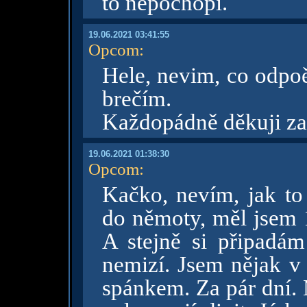
to nepochopí.
19.06.2021 03:41:55
Opcom
:
Hele, nevim, co odpoě
brečím.
Každopádně děkuji za
19.06.2021 01:38:30
Opcom
:
Kačko, nevím, jak to 
do němoty, měl jsem 1
A stejně si připadám 
nemizí. Jsem nějak v 
spánkem. Za pár dní. 