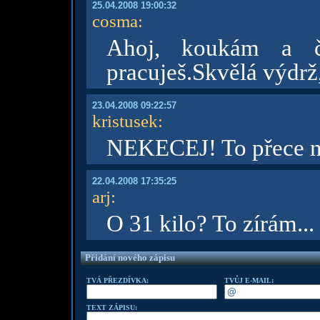
25.04.2008 19:00:32
cosma
:
Ahoj, koukám a č
pracuješ.Skvělá výdrž,
23.04.2008 09:22:57
kristusek
:
NEKECEJ! To přece ne
22.04.2008 17:35:25
arj
:
O 31 kilo? To zírám...
Přidání nového zápisu
TVÁ PŘEZDÍVKA:
TVŮJ E-MAIL:
TEXT ZÁPISU: