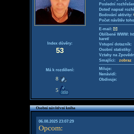
Poslední rozhřešen
Doteď napsal rozh
Bodování aktivity:
Počet návštěv toho
E-mail:
Oblíbené WWW: htt
karet/
Index důvěry:
Vstupní dotazník
53
Osobní statistiky
Vztahy na Zpověd
Smajlíci:
zobraz
Miluje:
Má k rozdělení:
Nenávidí:
8
Obdivuje:
5
Osobní návštěvní kniha
06.08.2025 23:07:29
Opcom
: