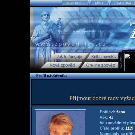
REGISTRACE
TABLO
STATISTIKA
Profil návštěvníka
Přijmout dobré rady vyžadu
Pohlaví:
žena
Věk:
43
Ve zpovědnici půs
Číslo profilu:
1119
Naposledy se přihl