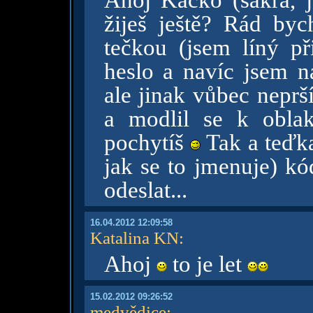
Ahoj Kačko (sakra, js
žiješ ještě? Rád by
tečkou (jsem líný př
heslo a navíc jsem n
ale jinak vůbec neprš
a modlil se k obla
pochytíš
Tak a teďka
jak se to jmenuje) kó
odeslat...
16.04.2012 12:09:58
Katalina KN
:
Ahoj
to je let
15.02.2012 09:26:52
medvědice
: