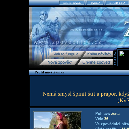
REGISTRACE
TABLO
STATISTIKA
Profil návštěvníka
Nemá smysl špinit štít a prapor, kdy
(Kvě
Pohlaví:
žena
Věk:
36
Ve zpovědnici půs