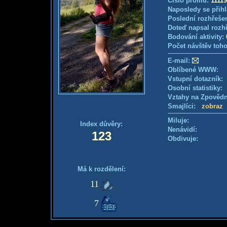
Číslo profilu:
1111
Naposledy se přihl
Poslední rozhřešen
Doteď napsal rozh
Bodování aktivity:
Počet návštěv toho
E-mail:
Oblíbené WWW:
Vstupní dotazník: 
Osobní statistiky
Vztahy na Zpověd
Smajlíci:
zobraz
Miluje:
Index důvěry:
Nenávidí:
123
Obdivuje:
Má k rozdělení:
11
7