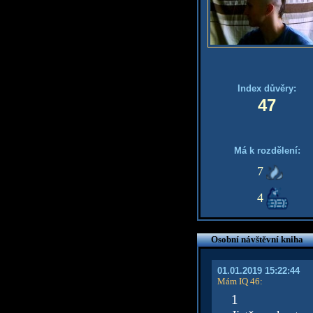
Index důvěry:
47
Má k rozdělení:
7
4
Osobní návštěvní kniha
01.01.2019 15:22:44
Mám IQ 46
:
1