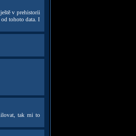
ještě v prehistorii
 od tohoto data. I
ilovat, tak mi to