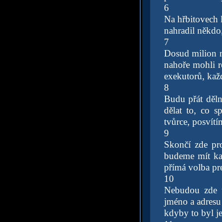
6
Na hřbitovech l
nahradil někdo,
7
Dosud milion m
nahoře mohli r
exekutorů, každ
8
Budu přát děl
dělat to, co s
tvůrce, posvítí
9
Skončí zde pro
budeme mít ka
přímá volba pr
10
Nebudou zde u
jméno a adresu
kdyby to byl 