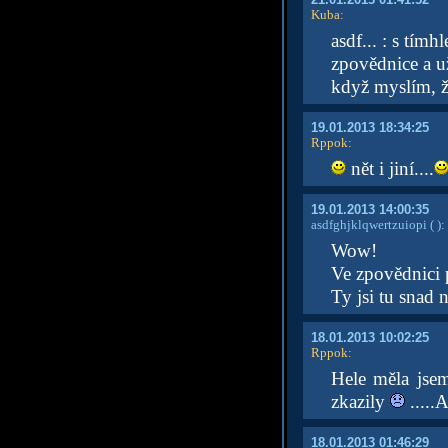
Kuba
:
asdf... : s tímh
zpovědnice a už 
když myslím, že
19.01.2013 18:34:25
Rppok
:
nět i jiní....
19.01.2013 14:00:35
asdfghjklqwertzuiopi
( )
:
Wow!
Ve zpovědnici 
Ty jsi tu snad n
18.01.2013 10:02:25
Rppok
:
Hele měla jsem
zkazily
.....A
18.01.2013 01:46:29