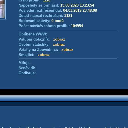
Číslo profilu:
1110
Naposledy se přihlásil:
15.08.2023 13:23:54
Poslední rozhřešení dal:
04.03.2019 23:48:08
Doteď napsal rozhřešení:
3121
Bodování aktivity:
0 bodů
Počet návštěv tohoto profilu:
104954
Oblíbené WWW:
Vstupní dotazník:
zobraz
Osobní statistiky:
zobraz
Vztahy na Zpovědnici:
zobraz
Smajlíci:
zobraz
Miluje:
Nenávidí:
Obdivuje: