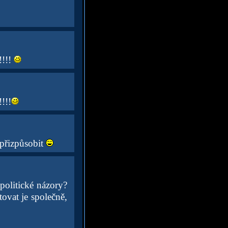
!!!!
!!!
 přizpůsobit
politické názory?
vat je společně,