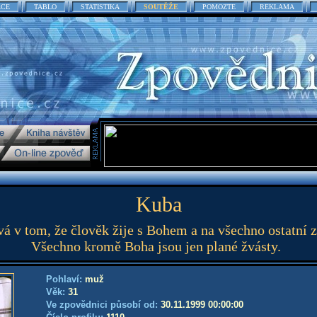
ACE
TABLO
STATISTIKA
SOUTĚŽE
POMOZTE
REKLAMA
Kuba
vá v tom, že člověk žije s Bohem a na všechno ostatní 
Všechno kromě Boha jsou jen plané žvásty.
Pohlaví:
muž
Věk:
31
Ve zpovědnici působí od:
30.11.1999 00:00:00