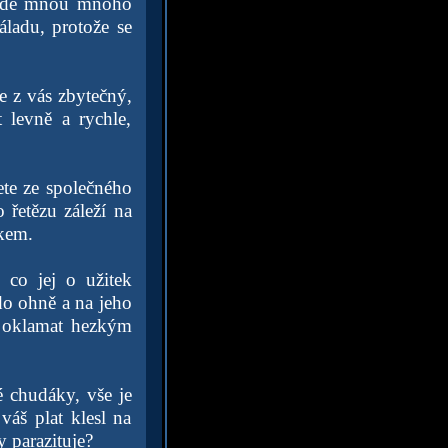
 přede mnou mnoho
áladu, protože se
e z vás zbytečný,
levně a rychle,
ete ze společného
 řetězu záleží na
nkem.
 co jej o užitek
do ohně a na jeho
e oklamat hezkým
é chudáky, vše je
váš plat klesl na
 parazituje?