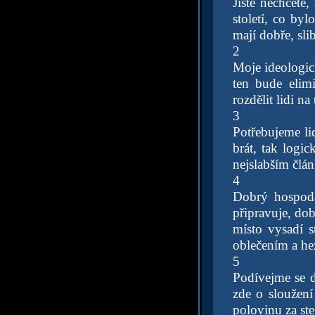
Jistě nechcete
století, co byl
mají dobře, slib
2
Moje ideologick
ten bude elim
rozdělit lidi n
3
Potřebujeme lid
brát, tak logi
nejslabším člán
4
Dobrý hospodá
připravuje, dob
místo vysadí s
oblečením a he
5
Podívejme se d
zde o sloužení
polovinu za ste