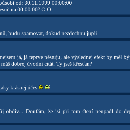
působí od: 30.11.1999 00:00:00
přesně na 00:00:00? O.O
ů, budu spamovat, dokud nezdechnu jupii
nejsem já, já teprve pěstuju, ale výslednej efekt by měl bý
máš dobrej úvodní citát. Ty jseš křesťan?
taky krásnej účes
j obdiv... Doufám, že jsi při tom čtení neupadl do d