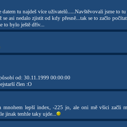
le datem tu najdeš více uživatelů.....Navštěvovali jsme to tu 
se asi nedalo zjistit od kdy přesně...tak se to začlo počítat
 to bylo ještě dřív...
působí od: 30.11.1999 00:00:00
ejstarší člen :O
 mnohem lepší index, -225 jo, ale oni mě všici začli m
le jinak tenhle taky ujde...