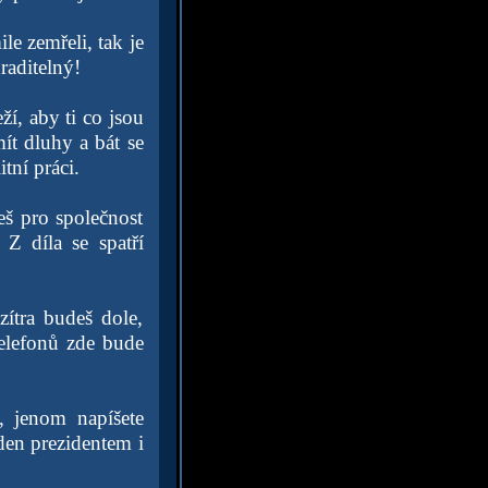
le zemřeli, tak je
raditelný!
í, aby ti co jsou
ít dluhy a bát se
tní práci.
š pro společnost
 Z díla se spatří
ítra budeš dole,
elefonů zde bude
, jenom napíšete
den prezidentem i