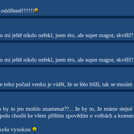
odděleně!!!!!!!
o mi ještě nikdo neřekl, jsem éro, ale super magor, skvělí!!
o mi ještě nikdo neřekl, jsem éro, ale super magor, skvělí!!!
e toho počasí venku je vidět, že se léto blíží, tak se musím
 by to jen mohlo znamenat??... že by to, že máme stejné 
olu chodit ke všem příštím zpovědím o volbách a komento
školu vysokou