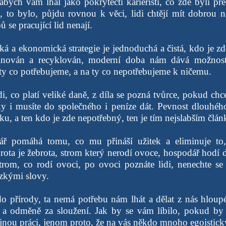
, abych vám lhal jako pokrytečtí kariéristi, co zde byli
o, to bylo, půjdu rovnou k věci, lidi chtějí mít dobrou n
ů se pracující lid nenají.
á a ekonomická strategie je jednoduchá a čistá, kdo je zd
inován a recyklován, moderní doba nám dává možnost 
a ty co potřebujeme, a na ty co nepotřebujeme k ničemu.
i, co platí veliké daně, z díla se pozná tvůrce, pokud chc
cky i musíte do společného i peníze dát. Pevnost dlouhého
ku, a ten kdo je zde nepotřebný, ten je tím nejslabším člá
ř pomáhá tomu, co mu přináší užitek a eliminuje to,
rota je žebrota, strom který nerodí ovoce, hospodář hodí 
trom, co rodí ovoci, po ovoci poznáte lidi, nenechte s
zkými slovy.
o přírody, ta nemá potřebu nám lhát a dělat z nás hloup
 a odměně za sloužení. Jak by se vám líbilo, pokud by 
jnou práci, jenom proto, že na vás někdo mnoho egoisticky