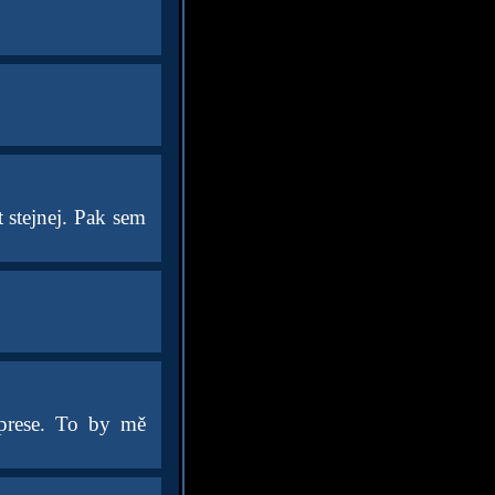
t stejnej. Pak sem
eprese. To by mě