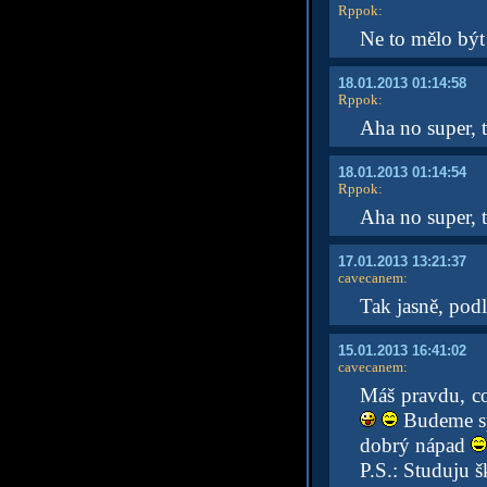
Rppok
:
Ne to mělo být 
18.01.2013 01:14:58
Rppok
:
Aha no super, t
18.01.2013 01:14:54
Rppok
:
Aha no super, t
17.01.2013 13:21:37
cavecanem
:
Tak jasně, podl
15.01.2013 16:41:02
cavecanem
:
Máš pravdu, co
Budeme sp
dobrý nápad
P.S.: Studuju 