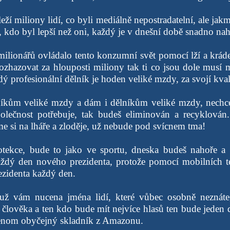
eží miliony lidí, co byli mediálně nepostradatelní, ale jakmi
 kdo byl lepší než oni, každý je v dnešní době snadno nah
ilionářů ovládalo tento konzumní svět pomocí lží a krádež
ozhazovat za hlouposti miliony tak ti co jsou dole musí m
ý profesionální dělník je hoden veliké mzdy, za svojí kvali
níkům veliké mzdy a dám i dělníkům veliké mzdy, nechce
polečnost potřebuje, tak budeš eliminován a recyklován.
me si na lháře a zloděje, už nebude pod svícnem tma!
tekce, bude to jako ve sportu, dneska budeš nahoře a z
ždý den nového prezidenta, protože pomocí mobilních t
ezidenta každý den.
ž vám nucena jména lidí, které vůbec osobně neznáte
 člověka a ten kdo bude mít nejvíce hlasů ten bude jeden 
jenom obyčejný skladník z Amazonu.