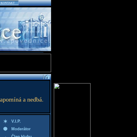
KONTAKT
zapomíná a nedbá.
V.I.P.
Moderátor
Člen klubu