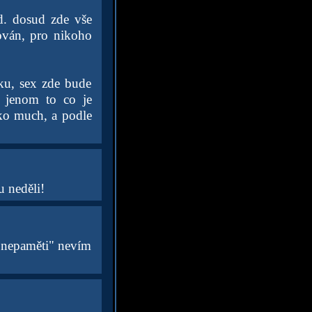
d. dosud zde vše
lován, pro nikoho
tku, sex zde bude
y jenom to co je
jako much, a podle
 neděli!
d nepaměti" nevím