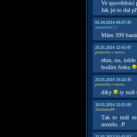
Ve zpovědnici 
Jak jsi to dal 
01.04.2014 09:27:45
samponek
( )
:
Mám 399 banán
25.01.2014 12:43:47
punkerka v metru
:
ehm, no, tohle 
hodim fotku
23.01.2014 19:22:35
punkerka v metru
:
díky
ty máš 
18.01.2014 12:01:00
Aladinka89
:
Tak to máš mů
mrzelo. :P
21.01.2013 01:41:52