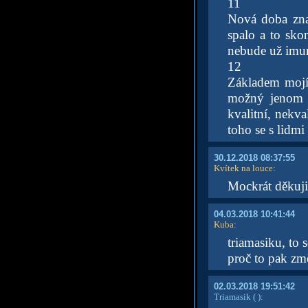
11
Nová doba zna
spalo a to sko
nebude už imuni
12
Základem mojí 
možný jenom p
kvalitní, nekva
toho se s lidmi 
30.12.2018 08:37:55
Kvítek na louce
:
Mockrát děkuji
04.03.2018 10:41:44
Kuba
:
triamasiku, to
proč to pak změn
02.03.2018 19:51:42
Triamasik
( )
: