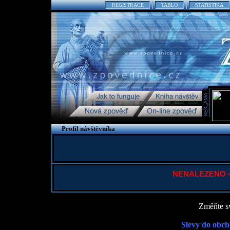
REGISTRACE
TABLO
STATISTIKA
Profil návštěvníka
NENALEZENO - P
Změňte sv
Slevy do obch