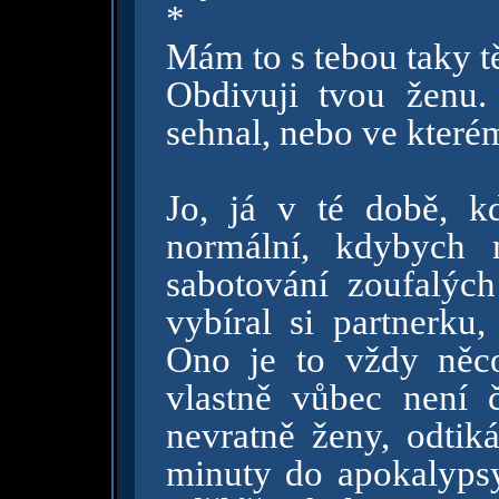
*
Mám to s tebou taky t
Obdivuji tvou ženu
sehnal, nebo ve kter
Jo, já v té době, k
normální, kdybych 
sabotování zoufalých
vybíral si partnerku
Ono je to vždy něc
vlastně vůbec není 
nevratně ženy, odtiká
minuty do apokalypsy