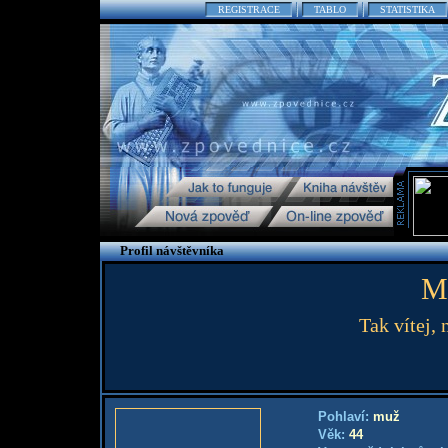
REGISTRACE
TABLO
STATISTIKA
Profil návštěvníka
M
Tak vítej, 
Pohlaví:
muž
Věk:
44