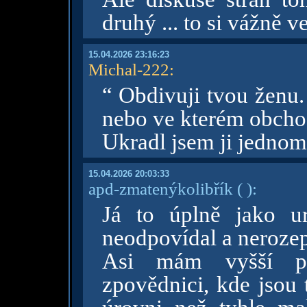
druhý ... to si vážně v
15.04.2026 23:16:23
Michal-222
:
“ Obdivuji tvou ženu. 
nebo ve kterém obcho
Ukradl jsem ji jedno
15.04.2026 20:03:33
apd-zmatenýkolibřík
( )
:
Já to úplně jako u
neodpovídal a nerozep
Asi mám vyšší prá
zpovědnici, kde jsou 