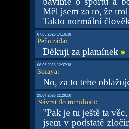
bavíme o sportu a b
Měl jsem za to, že trol
Takto normální člově
07.05.2026 14:19:38
Peču ráda
:
Děkuji za plamínek
06.05.2026 12:37:38
Soraya
:
No, za to tebe oblažu
29.04.2026 22:20:50
Návrat do minulosti
:
"Pak je tu ještě ta věc,
jsem v podstatě zločin