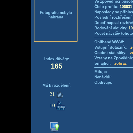
Ve zpovědnici působ
Číslo profilu:
106631
Naposledy se přihlás
Fotografie nebyla
nahrána
Poslední rozhřešení 
Doteď napsal rozhře
Bodování aktivity:
10
Počet návštěv tohoto
Oblíbené WWW:
Vstupní dotazník:
z
Osobní statistiky:
z
Vztahy na Zpovědni
Index důvěry:
Smajlíci:
zobraz
165
Miluje:
Nenávidí:
Obdivuje:
Má k rozdělení:
21
10