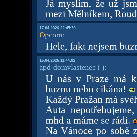
Já myslím, že už jsme
mezi Mělníkem, Roudn
17.04.2026 22:45:30
Opcom
:
Hele, fakt nejsem buzn
16.04.2026 11:44:02
apd-domvlastenec
( )
:
U nás v Praze má ka
buznu nebo cikána!
Každý Pražan má svéh
Auta nepotřebujeme,
mhd a máme se rádi.
Na Vánoce po sobě za