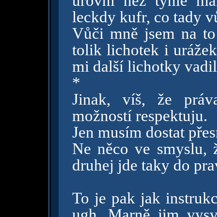
úrovni než tyhle ma
leckdy kufr, co tady v
Vůči mně jsem na to 
tolik lichotek i uráže
mi další lichotky vadi
*
Jinak, víš, že práv
možností respektuju.
Jen musím dostat přes
Ne něco ve smyslu, 
druhej jde taky do pr
To je pak jak instruk
ugh. Marně jim vysv