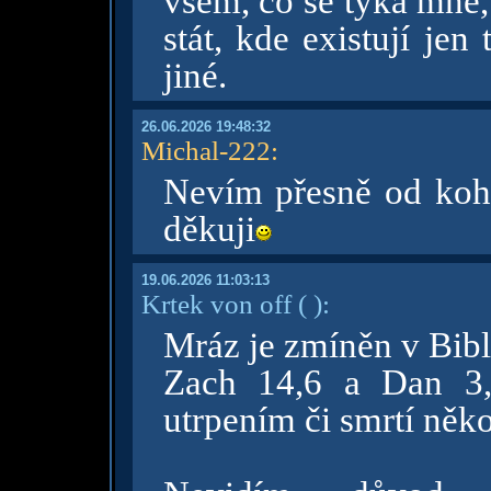
všem, co se týká mně,
stát, kde existují jen
jiné.
26.06.2026 19:48:32
Michal-222
:
Nevím přesně od koho
děkuji
19.06.2026 11:03:13
Krtek von off
( )
:
Mráz je zmíněn v Bibli
Zach 14,6 a Dan 3,
utrpením či smrtí ně