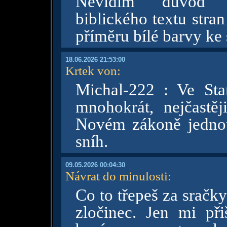
Nevidím důvod zp
biblického textu stra
příměru bílé barvy ke
18.06.2026 21:53:00
Krtek von
:
Michal-222 : Ve St
mnohokrát, nejčastěj
Novém zákoně jednou
sníh.
09.05.2026 00:04:30
Návrat do minulosti
:
Co to třepeš za sračky
zločinec. Jen mi př