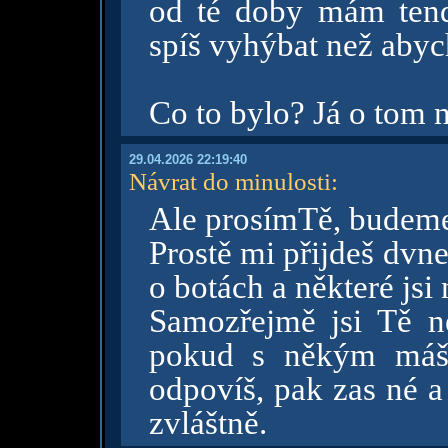
od té doby mám tend
spíš vyhýbat než abych
Co to bylo? Já o tom 
29.04.2026 22:19:40
Návrat do minulosti
:
Ale prosímTě, budeme 
Prostě mi přijdeš dvne
o botách a některé jsi
Samozřejmě jsi Tě n
pokud s někým máš 
odpovíš, pak zas né a
zvláštně.