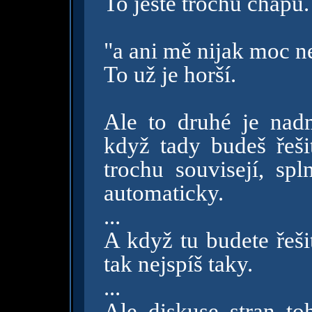
To ještě trochu chápu.
"a ani mě nijak moc ne
To už je horší.
Ale to druhé je nad
když tady budeš řeši
trochu souvisejí, sp
automaticky.
...
A když tu budete řeši
tak nejspíš taky.
...
Ale diskuse stran toh