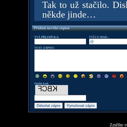
Tak to už stačilo. Di
někde jinde…
Přidání nového zápisu
TVÁ PŘEZDÍVKA:
TVŮJ E-MAIL:
TEXT ZÁPISU:
Opište kod:
Změňte sv