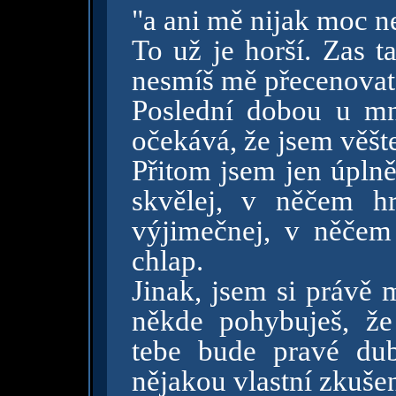
"a ani mě nijak moc ne
To už je horší. Zas t
nesmíš mě přecenovat
Poslední dobou u mn
očekává, že jsem věšt
Přitom jsem jen úpln
skvělej, v něčem h
výjimečnej, v něčem 
chlap.
Jinak, jsem si právě 
někde pohybuješ, že
tebe bude pravé dub
nějakou vlastní zkušen