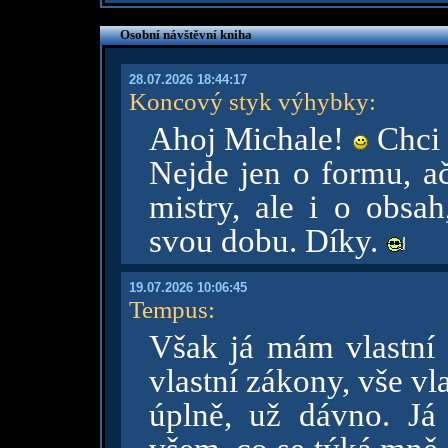
Osobní návštěvní kniha
28.07.2026 18:44:17
Koncový styk výhybky
:
Ahoj Michale!
Chci t
Nejde jen o formu, ač
mistry, ale i o obsah
svou dobu. Díky.
19.07.2026 10:06:45
Tempus
:
Však já mám vlastní s
vlastní zákony, vše vla
úplně, už dávno. Já