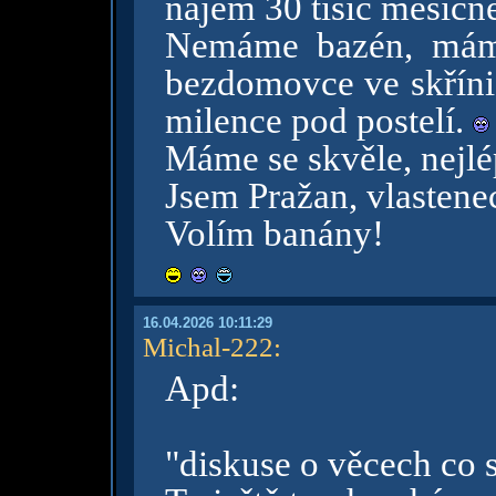
nájem 30 tisíc měsíčn
Nemáme bazén, máme
bezdomovce ve skříni
milence pod postelí.
Máme se skvěle, nejlép
Jsem Pražan, vlastene
Volím banány!
16.04.2026 10:11:29
Michal-222
:
Apd:
"diskuse o věcech co 