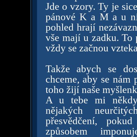
Jde o vzory. Ty je sice
pánové K a M a u ni
pohled hrají nezávazn
vše mají u zadku. To 
vždy se začnou vzteka
Takže abych se dos
chceme, aby se nám po
toho žijí naše myšlenk
A u tebe mi někdy 
nějakých neurčitý
přesvědčení, poku
způsobem imponu