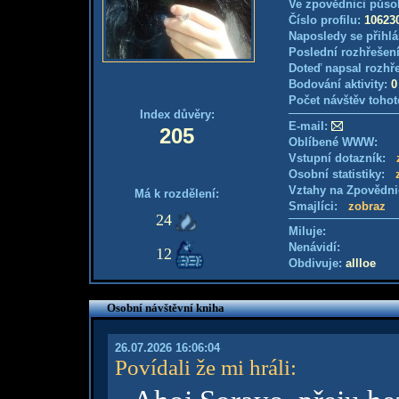
Ve zpovědnici půso
Číslo profilu:
10623
Naposledy se přihlá
Poslední rozhřešení
Doteď napsal rozhř
Bodování aktivity:
0
Počet návštěv tohot
Index důvěry:
E-mail:
205
Oblíbené WWW:
Vstupní dotazník:
Osobní statistiky:
Vztahy na Zpovědn
Má k rozdělení:
Smajlíci:
zobraz
24
Miluje:
Nenávidí:
12
Obdivuje:
allloe
Osobní návštěvní kniha
26.07.2026 16:06:04
Povídali že mi hráli
: