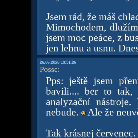
Jsem rád, že máš chlad
Mimochodem, dlužím 
jsem moc peáce, z bus
jen lehnu a usnu. Dne
26.06.2026 19:51:26
Posse
:
Pps: ještě jsem pře
bavili.... ber to tak
analyzační nástroje
nebude.
Ale že neuvě
Tak krásnej červenec.