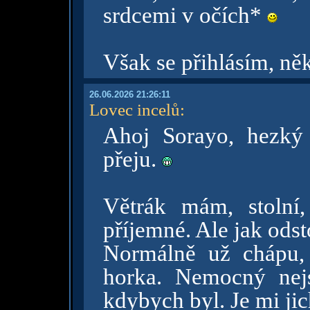
srdcemi v očích*
Však se přihlásím, n
26.06.2026 21:26:11
Lovec incelů
:
Ahoj Sorayo, hezký
přeju.
Větrák mám, stolní
příjemné. Ale jak ods
Normálně už chápu,
horka. Nemocný nejs
kdybych byl. Je mi jich