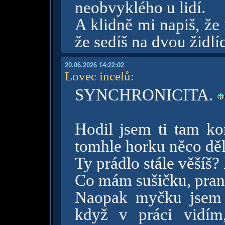
neobvyklého u lidí.
A klidně mi napiš, že
že sedíš na dvou židlí
20.06.2026 14:22:02
Lovec incelů
:
SYNCHRONICITA.
Hodil jsem ti tam ko
tomhle horku něco děl
Ty prádlo stále věšíš
Co mám sušičku, pran
Naopak myčku jsem s
když v práci vidím