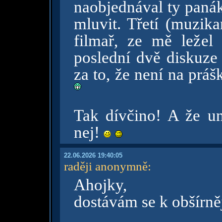
naobjednával ty panák
mluvit. Třetí (muzika
filmař, ze mě ležel
poslední dvě diskuze
za to, že není na prá
Tak dívčino! A že uni
nej!
22.06.2026 19:40:05
raději anonymně
:
Ahojky,
dostávám se k obšírně