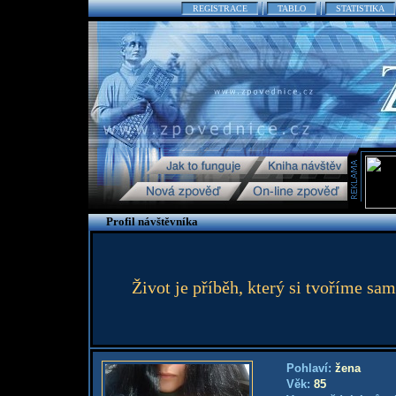
REGISTRACE
TABLO
STATISTIKA
Profil návštěvníka
Život je příběh, který si tvoříme sa
Pohlaví:
žena
Věk:
85