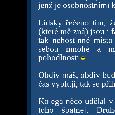
jenž je osobnostními 
Lidsky řečeno tím, 
(které mě zná) jsou i fa
tak nehostinné místo 
sebou mnohé a mo
pohodlnosti
Obdiv máš, obdiv bude
čas vypluji, tak se př
Kolega něco udělal v 
toho špatnej. Dru