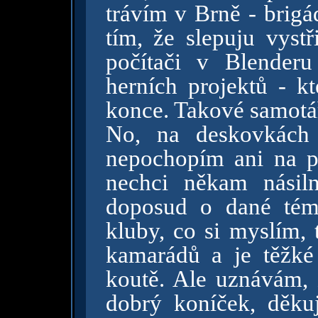
trávím v Brně - brigá
tím, že slepuju vyst
počítači v Blender
herních projektů - k
konce. Takové samotář
No, na deskovkách 
nepochopím ani na po
nechci někam násil
doposud o dané téma
kluby, co si myslím, 
kamarádů a je těžké 
koutě. Ale uznávám,
dobrý koníček, děku