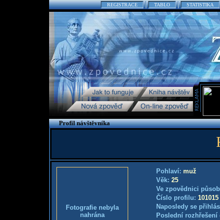
REGISTRACE
TABLO
STATISTIKA
Profil návštěvníka
Pohlaví:
muž
Věk:
25
Ve zpovědnici působ
Číslo profilu:
101015
Naposledy se přihlás
Fotografie nebyla
nahrána
Poslední rozhřešení 