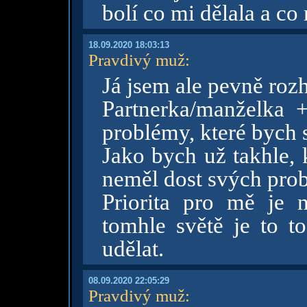
bolí co mi dělala a co
18.09.2020 18:03:13
Pravdivý muž
:
Já jsem ale pevně roz
Partnerka/manželka 
problémy, které bych s
Jako bych už takhle, 
neměl dost svých pro
Priorita pro mě je 
tomhle světě je to t
udělat.
08.09.2020 22:05:29
Pravdivý muž
: