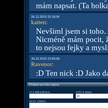
mám napsat. (Ta holka,
26.12.2019 22:18:06
kaiten
:
Nevšiml jsem si toho. 
Nicméně mám pocit, že
to nejsou fejky a mysl
30.10.2019 23:05:08
Ravenor
:
:D Ten nick :D Jako d
Přidání nového zápisu
TVÁ PŘEZDÍVKA:
TVŮJ E-MAIL:
TEXT ZÁPISU: