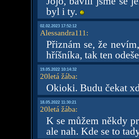
Jojo, bavili jsme se j
byl i ty.
02.02.2023 17:52:12
Alessandra111
:
Přiznám se, že nevím
hříšníka, tak ten odeše
19.05.2022 10:14:32
20letá žába
:
Okioki. Budu čekat x
18.05.2022 11:30:21
20letá žába
:
K se můžem někdy pro
ale nah. Kde se to tad