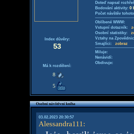
Doteď napsal rozhře
Bodování aktivity:
0 
Počet návštěv tohoto
Oblíbené WWW:
Vstupní dotazník:
z
Osobní statistiky:
z
Vztahy na Zpovědni
Index důvěry:
Smajlíci:
zobraz
53
Miluje:
Nenávidí:
Obdivuje:
Má k rozdělení:
8
5
Osobní návštěvní kniha
03.02.2023 20:30:57
Alessandra111
: