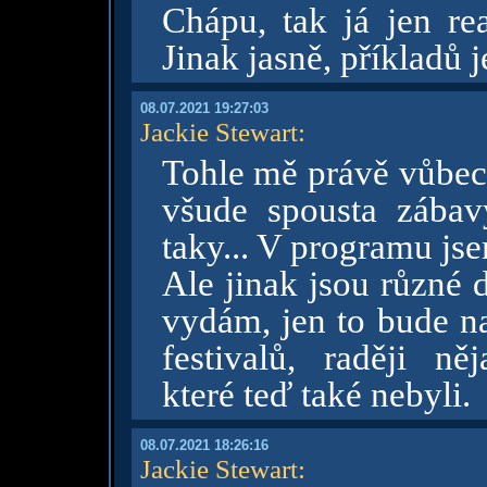
Chápu, tak já jen re
Jinak jasně, příkladů 
08.07.2021 19:27:03
Jackie Stewart
:
Tohle mě právě vůbec 
všude spousta zábavy
taky... V programu js
Ale jinak jsou různé 
vydám, jen to bude na
festivalů, raději n
které teď také nebyli.
08.07.2021 18:26:16
Jackie Stewart
: