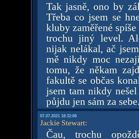
Tak jasně, ono by zál
Třeba co jsem se hned
kluby zaměřené spíše 
trochu jiný level. Al
nijak nelákal, ač jse
mě nikdy moc nezají
tomu, že někam zajd
fakultě se občas kona
jsem tam nikdy nešel 
půjdu jen sám za sebe
07.07.2021 18:32:08
Jackie Stewart
:
Čau, trochu opožd