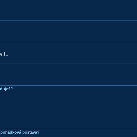
a L.
eduješ?
á
 pohádková postava?