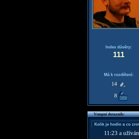
Index důvěry:
111
Má k rozdělení:
14
8
Vstupní dotazník:
Kolik je hodin a co zr
11:23 a užívá