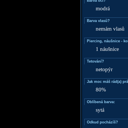
Barva očí?
modrá
Barva vlasů?
nemám vlasů
Piercing, náušnice - ko
1 náušnice
Tetování?
netopýr
Jak moc máš rád(a) prá
80%
Oblíbená barva:
sytá
Odkud pocházíš?