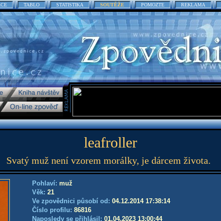
ACE
TABLO
STATISTIKA
SOUTĚŽE
POMOZTE
REKLAMA
leafroller
Svatý muž není vzorem morálky, je dárcem života.
Pohlaví:
muž
Věk:
21
Ve zpovědnici působí od:
04.12.2014 17:38:14
Číslo profilu:
86816
Naposledy se přihlásil:
01.04.2023 13:00:44