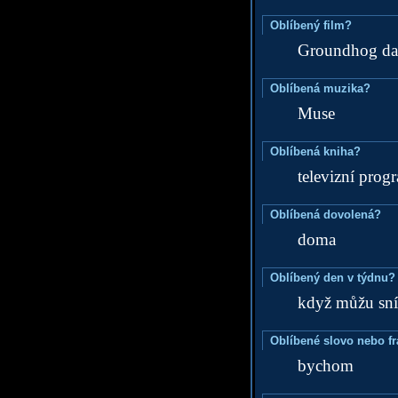
Oblíbený film?
Groundhog d
Oblíbená muzika?
Muse
Oblíbená kniha?
televizní prog
Oblíbená dovolená?
doma
Oblíbený den v týdnu?
když můžu sn
Oblíbené slovo nebo f
bychom