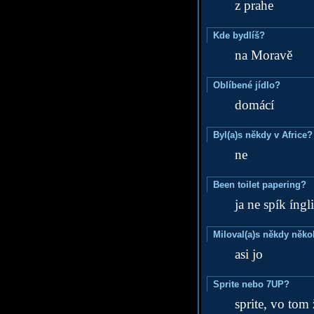
z prahe
Kde bydlíš?
na Moravě
Oblíbené jídlo?
domácí
Byl(a)s někdy v Africe?
ne
Been toilet papering?
ja ne spík íngli
Miloval(a)s někdy něko
asi jo
Sprite nebo 7UP?
sprite, vo tom