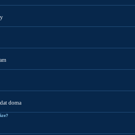
ay
ram
ídat doma
ráze?