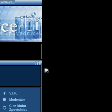
KONTAKT
V.I.P.
Moderátor
Člen klubu
Zpovědnice