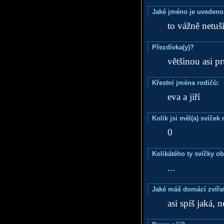
Jaké jméno je uvedeno
to vážně netuš
Přezdívka(y)?
většinou asi p
Křestní jména rodičů:
eva a jiří
Kolik jsi měl(a) svíče
0
Kolikátého ty svíčky o
...
Jaké máš domácí zvířat
asi spíš jaká, 