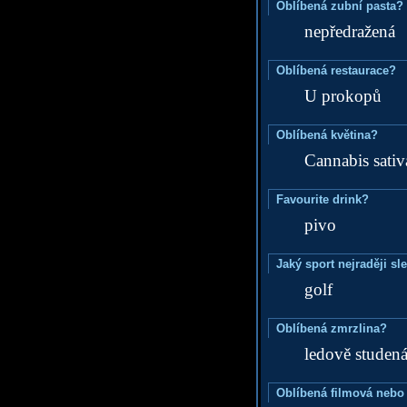
Oblíbená zubní pasta?
nepředražená
Oblíbená restaurace?
U prokopů
Oblíbená květina?
Cannabis sativ
Favourite drink?
pivo
Jaký sport nejraději sl
golf
Oblíbená zmrzlina?
ledově studen
Oblíbená filmová nebo