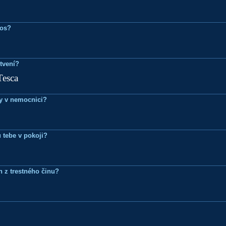
ros?
tvení?
Tesca
dy v nemocnici?
 tebe v pokoji?
n z trestného činu?