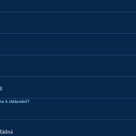
š
ho k zbláznění?
 žádná