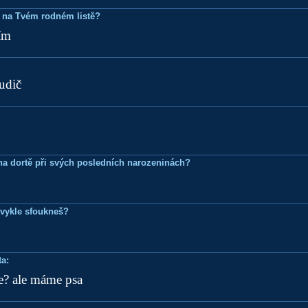
 na Tvém rodném listě?
ím
rudič
k na dortě při svých posledních narozeninách?
bvykle sfoukneš?
a:
ne? ale máme psa