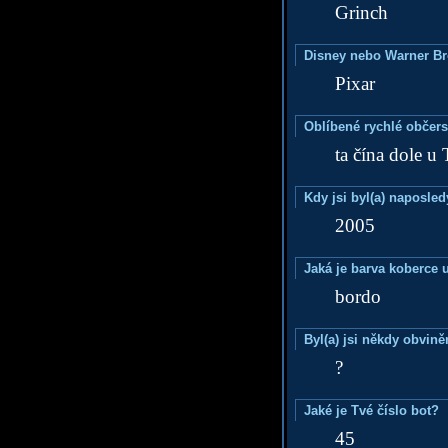
Grinch
Disney nebo Warner B
Pixar
Oblíbené rychlé občers
ta čína dole u 
Kdy jsi byl(a) naposle
2005
Jaká je barva koberce u
bordo
Byl(a) jsi někdy obvině
?
Jaké je Tvé číslo bot?
45