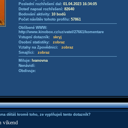
Poslední rozhřešení dal:
01.04.2023 16:34:05
Doteď napsal rozhřešení:
82640
Bodování aktivity:
10 bodů
Počet návštěv tohoto profilu:
57861
Oblíbené WWW:
http://www.kinobox.cz/uzivatel/27661/komentare
Vstupní dotazník:
skryj
Osobní statistiky:
zobraz
Vztahy na Zpovědnici:
zobraz
Smajlíci:
zobraz
Miluje:
Ivanovna
Nenávidí:
Obdivuje:
ovna děláš kromě toho, ze vyplňuješ tento dotazník?
m víkend