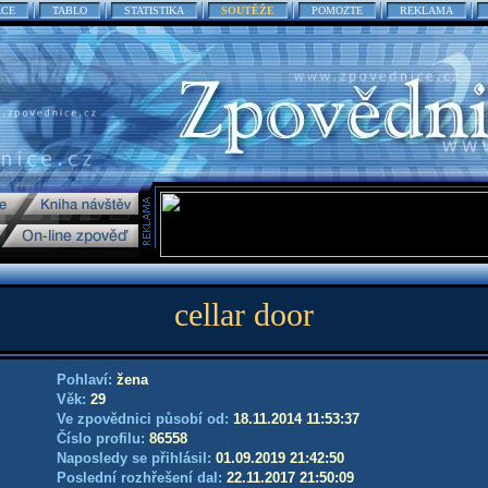
ACE
TABLO
STATISTIKA
SOUTĚŽE
POMOZTE
REKLAMA
cellar door
Pohlaví:
žena
Věk:
29
Ve zpovědnici působí od:
18.11.2014 11:53:37
Číslo profilu:
86558
Naposledy se přihlásil:
01.09.2019 21:42:50
Poslední rozhřešení dal:
22.11.2017 21:50:09