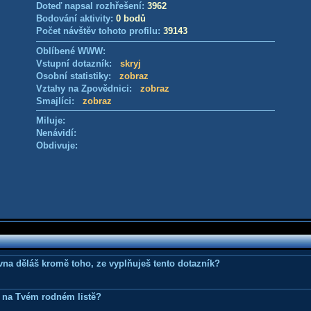
Doteď napsal rozhřešení:
3962
Bodování aktivity:
0 bodů
Počet návštěv tohoto profilu:
39143
Oblíbené WWW:
Vstupní dotazník:
skryj
Osobní statistiky:
zobraz
Vztahy na Zpovědnici:
zobraz
Smajlíci:
zobraz
Miluje:
Nenávidí:
Obdivuje:
ovna děláš kromě toho, ze vyplňuješ tento dotazník?
 na Tvém rodném listě?