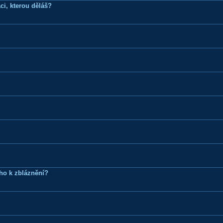
ci, kterou děláš?
ho k zbláznění?