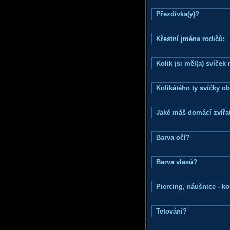
Přezdívka(y)?
Křestní jména rodičů:
Kolik jsi měl(a) svíče
Kolikátého ty svíčky o
Jaké máš domácí zvířat
Barva očí?
Barva vlasů?
Piercing, náušnice - ko
Tetování?