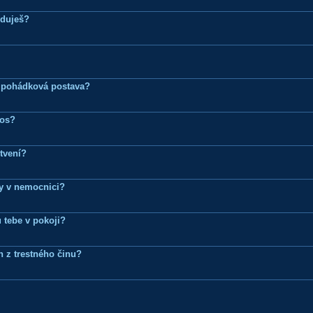
eduješ?
 pohádková postava?
ros?
tvení?
dy v nemocnici?
 tebe v pokoji?
n z trestného činu?