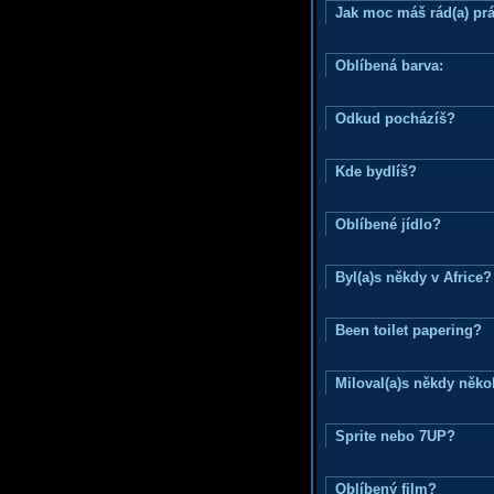
Jak moc máš rád(a) prá
Oblíbená barva:
Odkud pocházíš?
Kde bydlíš?
Oblíbené jídlo?
Byl(a)s někdy v Africe?
Been toilet papering?
Miloval(a)s někdy něko
Sprite nebo 7UP?
Oblíbený film?