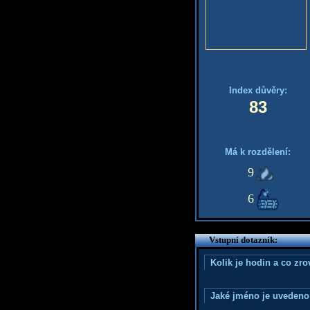
Index důvěry:
83
Má k rozdělení:
9
6
Vstupní dotazník:
Kolik je hodin a co zr
Jaké jméno je uvedeno