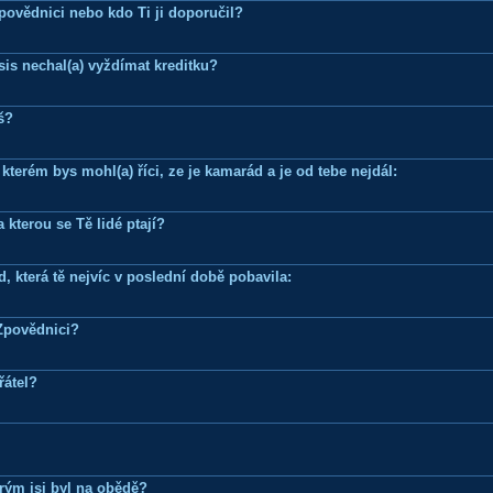
Zpovědnici nebo kdo Ti ji doporučil?
is nechal(a) vyždímat kreditku?
š?
terém bys mohl(a) říci, ze je kamarád a je od tebe nejdál:
 kterou se Tě lidé ptají?
, která tě nejvíc v poslední době pobavila:
Zpovědnici?
řátel?
erým jsi byl na obědě?