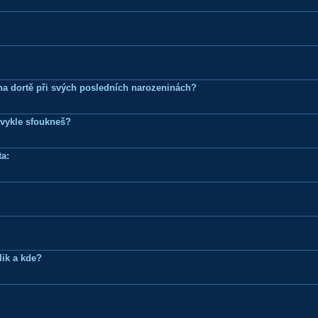
k na dortě při svých posledních narozeninách?
bvykle sfoukneš?
a:
lik a kde?