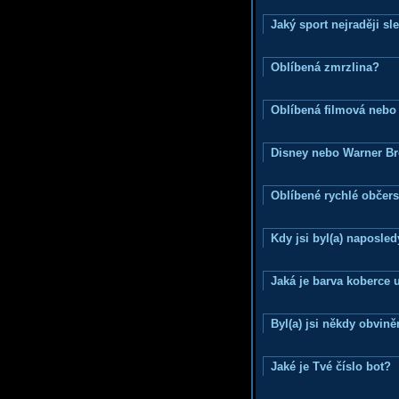
Jaký sport nejraději sl
Oblíbená zmrzlina?
Oblíbená filmová nebo
Disney nebo Warner B
Oblíbené rychlé občers
Kdy jsi byl(a) naposle
Jaká je barva koberce u
Byl(a) jsi někdy obvině
Jaké je Tvé číslo bot?