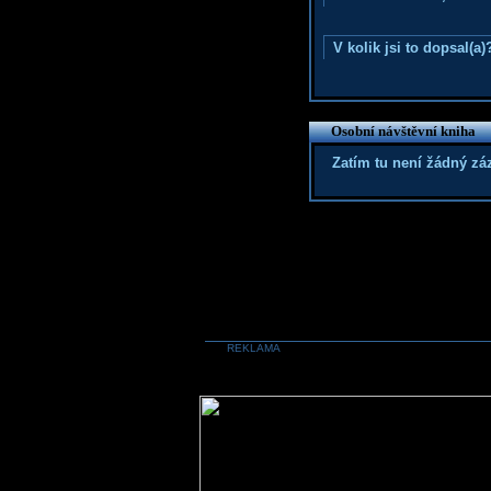
V kolik jsi to dopsal(a)
Osobní návštěvní kniha
Zatím tu není žádný z
REKLAMA