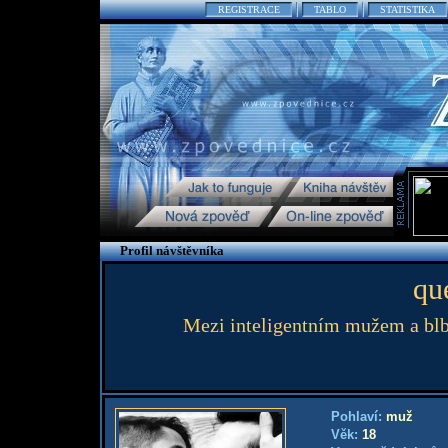
REGISTRACE
TABLO
STATISTIKA
Profil návštěvníka
qu
Mezi inteligentním mužem a blbc
Pohlaví:
muž
Věk:
18