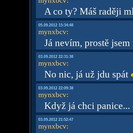
mynxbcv
:
A co ty? Máš raději ml
05.09.2012 15:34:48
mynxbcv
:
Já nevím, prostě jsem
03.09.2012 22:31:38
mynxbcv
:
No nic, já už jdu spát
03.09.2012 22:09:38
mynxbcv
:
Když já chci panice...
03.09.2012 21:52:47
mynxbcv
: