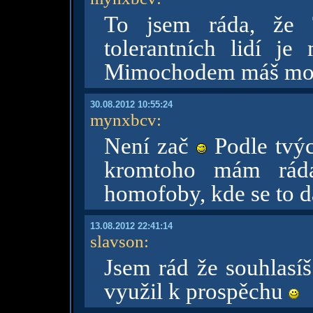
To jsem ráda, že 
tolerantních lidí je
Mimochodem máš moc 
30.08.2012 10:55:24
mynxbcv
:
Není zač
Podle tvýc
kromtoho mám rád
homofoby, kde se to 
13.08.2012 22:41:14
slavson
:
Jsem rád že souhlasí
využil k prospěchu