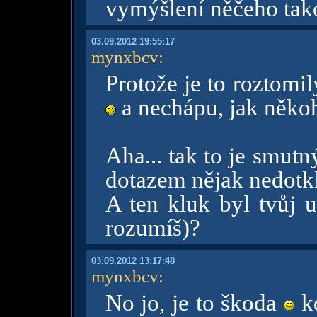
vymýšlení něčeho ta
03.09.2012 19:55:17
mynxbcv
:
Protože je to roztomi
a nechápu, jak něko
Aha... tak to je smut
dotazem nějak nedotkl
A ten kluk byl tvůj u
rozumíš)?
03.09.2012 13:17:48
mynxbcv
:
No jo, je to škoda
kd