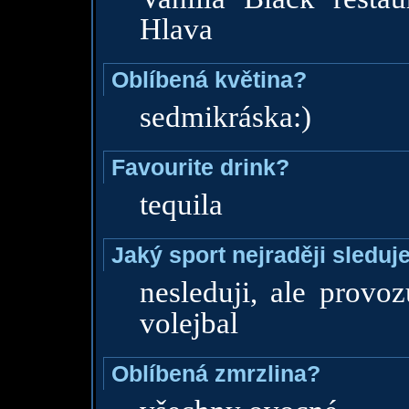
Hlava
Oblíbená květina?
sedmikráska:)
Favourite drink?
tequila
Jaký sport nejraději sleduj
nesleduji, ale provoz
volejbal
Oblíbená zmrzlina?