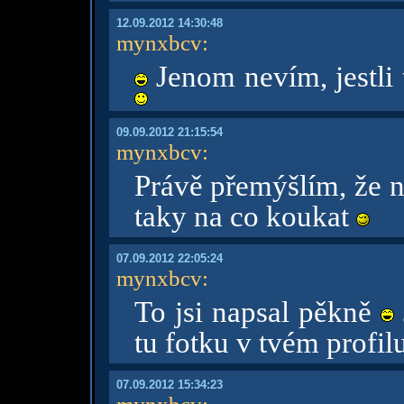
12.09.2012 14:30:48
mynxbcv
:
Jenom nevím, jestli 
09.09.2012 21:15:54
mynxbcv
:
Právě přemýšlím, že
taky na co koukat
07.09.2012 22:05:24
mynxbcv
:
To jsi napsal pěkně
tu fotku v tvém profil
07.09.2012 15:34:23