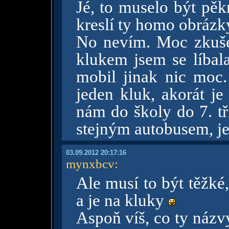
Jé, to muselo být pě
kreslí ty homo obrázk
No nevím. Moc zkuše
klukem jsem se líbala
mobil jinak nic moc.
jeden kluk, akorát je
nám do školy do 7. tř
stejným autobusem, j
03.09.2012 20:17:16
mynxbcv
:
Ale musí to být těžké, n
a je na kluky
Aspoň víš, co ty náz