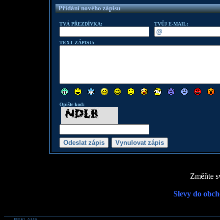
Přidání nového zápisu
TVÁ PŘEZDÍVKA:
TVŮJ E-MAIL:
TEXT ZÁPISU:
Opište kod:
Změňte sv
Slevy do obch
REKLAMA