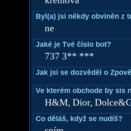
krémová
Byl(a) jsi někdy obviněn z 
ne
Jaké je Tvé číslo bot?
737 3** ***
Jak jsi se dozvěděl o Zpově
Ve kterém obchode by sis n
H&M, Dior, Dolce&
Co děláš, když se nudíš?
spím