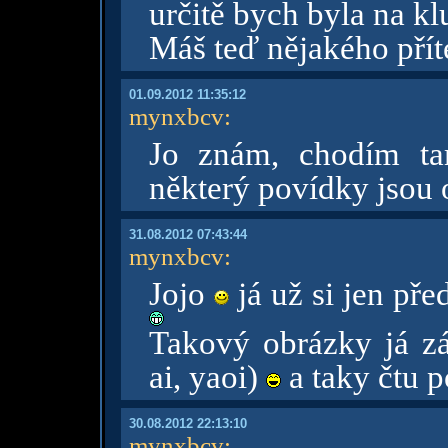
určitě bych byla na k
Máš teď nějakého přít
01.09.2012 11:35:12
mynxbcv
:
Jo znám, chodím t
některý povídky jsou
31.08.2012 07:43:44
mynxbcv
:
Jojo
já už si jen pře
Takový obrázky já z
ai, yaoi)
a taky čtu 
30.08.2012 22:13:10
mynxbcv
: