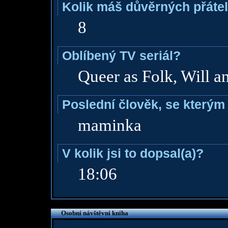
Kolik máš důvěrných přáte
8
Oblíbený TV seriál?
Queer as Folk, Will a
Poslední člověk, se kterým 
maminka
V kolik jsi to dopsal(a)?
18:06
Osobní návštěvní kniha