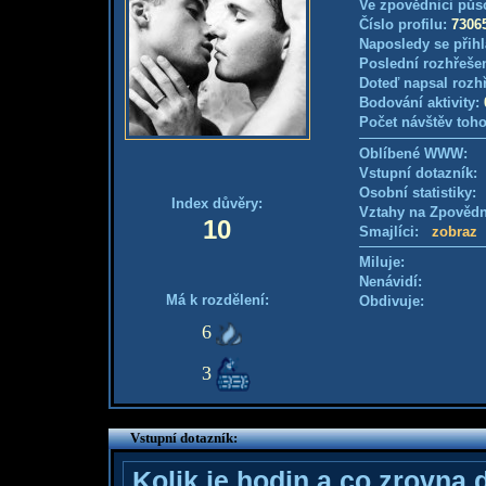
Ve zpovědnici půs
Číslo profilu:
7306
Naposledy se přihl
Poslední rozhřešen
Doteď napsal rozh
Bodování aktivity:
Počet návštěv toho
Oblíbené WWW:
Vstupní dotazník
Osobní statistiky
Index důvěry:
Vztahy na Zpověd
10
Smajlíci:
zobraz
Miluje:
Nenávidí:
Má k rozdělení:
Obdivuje:
6
3
Vstupní dotazník:
Kolik je hodin a co zrovna 