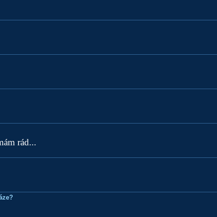
ám rád...
ráze?