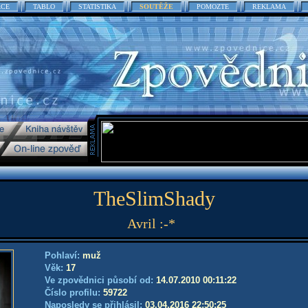
ACE
TABLO
STATISTIKA
SOUTĚŽE
POMOZTE
REKLAMA
TheSlimShady
Avril :-*
Pohlaví:
muž
Věk:
17
Ve zpovědnici působí od:
14.07.2010 00:11:22
Číslo profilu:
59722
Naposledy se přihlásil:
03.04.2016 22:50:25