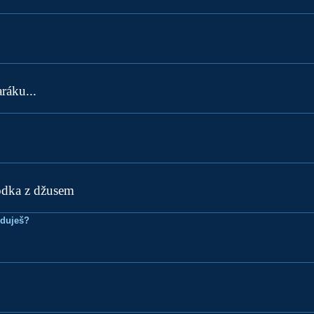
ráku...
vodka z džusem
eduješ?