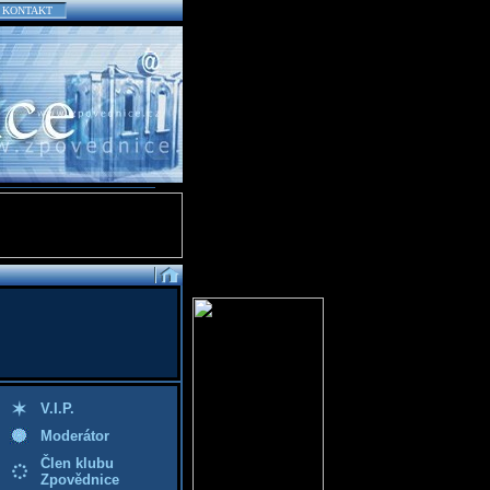
KONTAKT
V.I.P.
Moderátor
Člen klubu
Zpovědnice