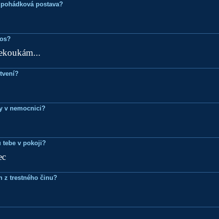
 pohádková postava?
ros?
ekoukám...
tvení?
dy v nemocnici?
 tebe v pokoji?
ec
n z trestného činu?