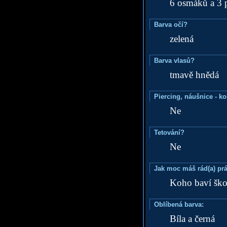
6 osmáků a 3 
Barva očí?
zelená
Barva vlasů?
tmavě hnědá
Piercing, náušnice - ko
Ne
Tetování?
Ne
Jak moc máš rád(a) prá
Koho baví ško
Oblíbená barva:
Bíla a černá