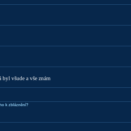
á byl všude a vše znám
ho k zbláznění?