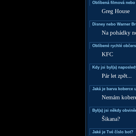
Oblíbená filmová nebo
Greg House
Disney nebo Warner B
Na pohádky n
Oblíbené rychlé občers
KFC
Kdy jsi byl(a) naposle
Pár let zpět...
Jaká je barva koberce u
Nemám kober
Byl(a) jsi někdy obvině
Šikana?
Jaké je Tvé číslo bot?