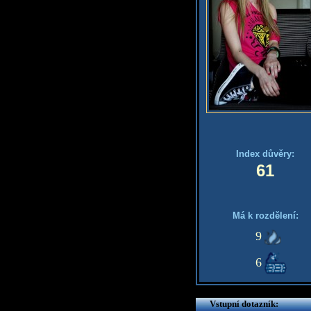
Index důvěry:
61
Má k rozdělení:
9
6
Vstupní dotazník: