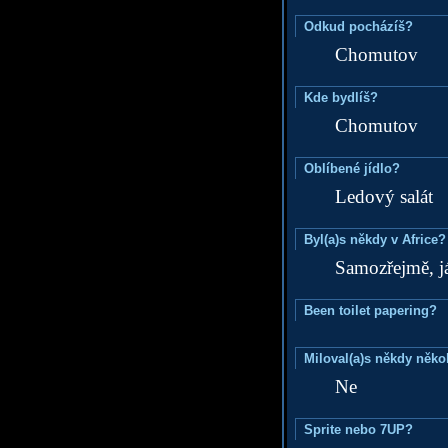
Odkud pocházíš?
Chomutov
Kde bydlíš?
Chomutov
Oblíbené jídlo?
Ledový salát
Byl(a)s někdy v Africe?
Samozřejmě, j
Been toilet papering?
Miloval(a)s někdy něko
Ne
Sprite nebo 7UP?