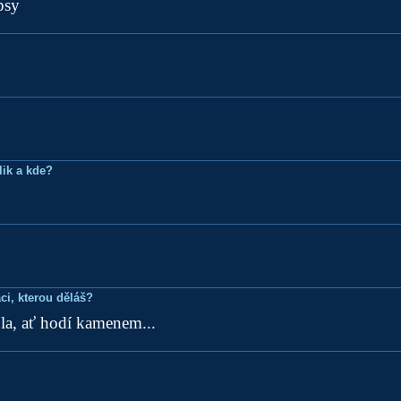
psy
lik a kde?
ci, kterou děláš?
la, ať hodí kamenem...