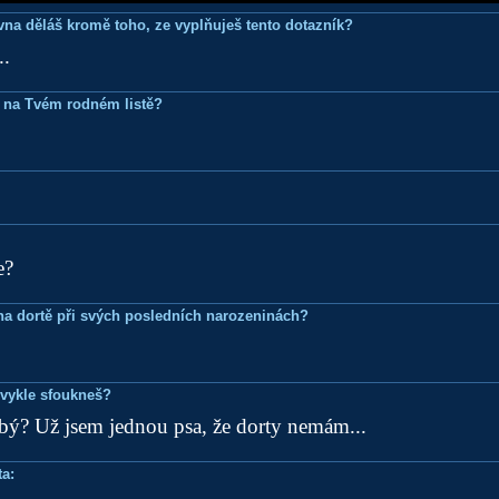
ovna děláš kromě toho, ze vyplňuješ tento dotazník?
..
 na Tvém rodném listě?
e?
k na dortě při svých posledních narozeninách?
bvykle sfoukneš?
lbý? Už jsem jednou psa, že dorty nemám...
a: