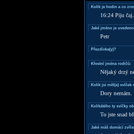
Kolik je hodin a co zr
16:24 Piju čaj.
Jaké jméno je uvedeno
Petr
Přezdívka(y)?
Křestní jména rodičů:
Nějaký drzý n
Kolik jsi měl(a) svíče
Dory nemám.
Kolikátého ty svíčky o
To jste snad b
Jaké máš domácí zvířat