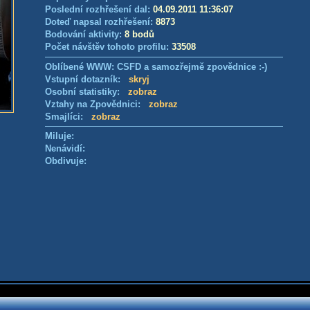
Poslední rozhřešení dal:
04.09.2011 11:36:07
Doteď napsal rozhřešení:
8873
Bodování aktivity:
8 bodů
Počet návštěv tohoto profilu:
33508
Oblíbené WWW: CSFD a samozřejmě zpovědnice :-)
Vstupní dotazník:
skryj
Osobní statistiky:
zobraz
Vztahy na Zpovědnici:
zobraz
Smajlíci:
zobraz
Miluje:
Nenávidí:
Obdivuje: