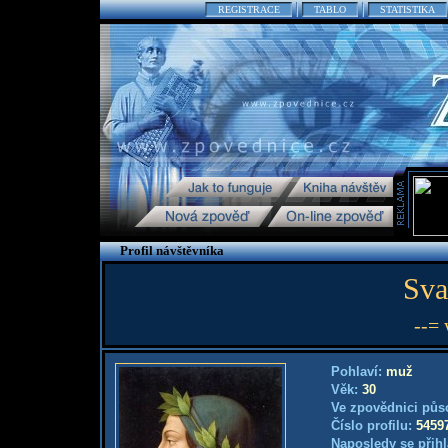
REGISTRACE
TABLO
STATISTIKA
Profil návštěvníka
Sva
--= 
Pohlaví:
muž
Věk:
30
Ve zpovědnici půs
Číslo profilu:
5459
Naposledy se přihl