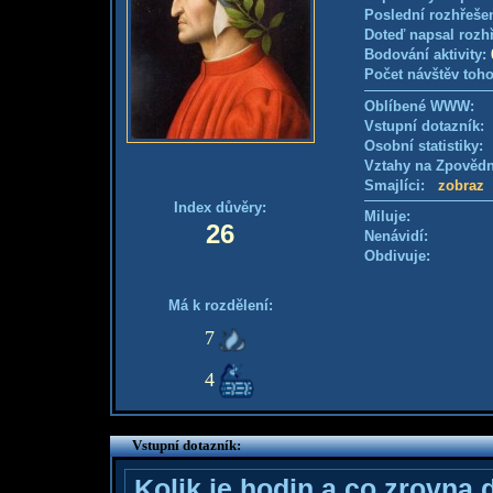
Poslední rozhřešen
Doteď napsal rozh
Bodování aktivity:
Počet návštěv toho
Oblíbené WWW:
Vstupní dotazník
Osobní statistiky
Vztahy na Zpověd
Smajlíci:
zobraz
Index důvěry:
Miluje:
26
Nenávidí:
Obdivuje:
Má k rozdělení:
7
4
Vstupní dotazník:
Kolik je hodin a co zrovna 