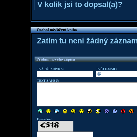
V kolik jsi to dopsal(a)?
Osobní návštěvní kniha
Zatím tu není žádný zázna
Přidání nového zápisu
TVÁ PŘEZDÍVKA:
TVŮJ E-MAIL:
TEXT ZÁPISU:
Opište kod: