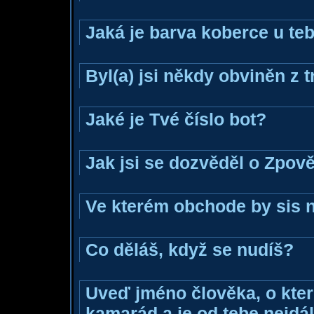
Jaká je barva koberce u teb
Byl(a) jsi někdy obviněn z 
Jaké je Tvé číslo bot?
Jak jsi se dozvěděl o Zpově
Ve kterém obchode by sis n
Co děláš, když se nudíš?
Uveď jméno člověka, o které
kamarád a je od tebe nejdál