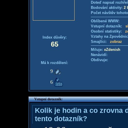
Doteď napsal rozhře
Bodování aktivity:
2 
Počet návštěv tohoto
Oblíbené WWW:
Vstupní dotazník:
s
Osobní statistiky:
z
Vztahy na Zpovědni
Index důvěry:
Smajlíci:
zobraz
65
Miluje:
xZdenish
Nenávidí:
Obdivuje:
Má k rozdělení:
9
6
Vstupní dotazník:
Kolik je hodin a co zrovna 
tento dotazník?