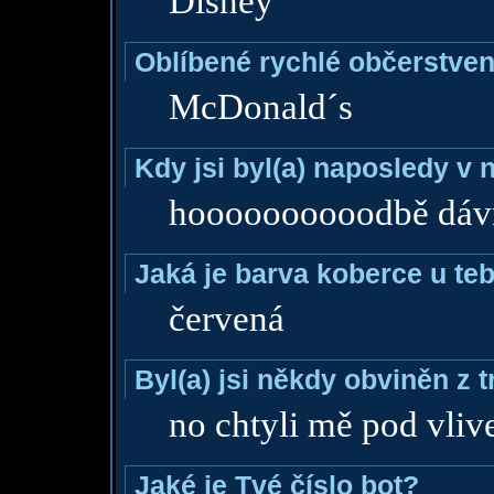
Disney
Oblíbené rychlé občerstven
McDonald´s
Kdy jsi byl(a) naposledy v
hoooooooooodbě dáv
Jaká je barva koberce u teb
červená
Byl(a) jsi někdy obviněn z 
no chtyli mě pod vli
Jaké je Tvé číslo bot?