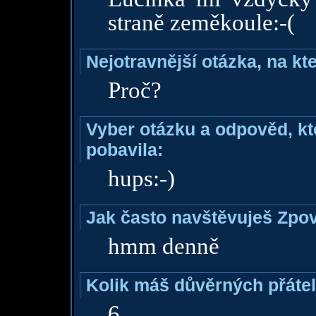
straně zeměkoule:-(
Nejotravnější otázka, na kte
Proč?
Vyber otázku a odpověd, kte
pobavila:
hups:-)
Jak často navštěvuješ Zpo
hmm denně
Kolik máš důvěrných přáte
6