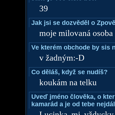
39
Jak jsi se dozvěděl o Zpově
moje milovaná osoba
Ve kterém obchode by sis n
v žadným:-D
Co děláš, když se nudíš?
koukám na telku
Uveď jméno člověka, o které
kamarád a je od tebe nejdál
Lucinka mi vždycky 