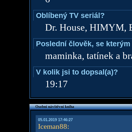
Oblíbený TV seriál?
Dr. House, HIMYM, 
Poslední člověk, se kterým 
maminka, tatínek a br
V kolik jsi to dopsal(a)?
19:17
Osobní návštěvní kniha
05.01.2019 17:46:27
Iceman88
: