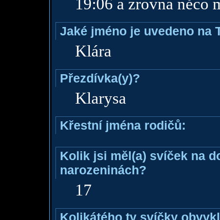
19:06 a zrovna něco 
Jaké jméno je uvedeno na 
Klára
Přezdívka(y)?
Klarysa
Křestní jména rodičů:
Kolik jsi měl(a) svíček na 
narozeninách?
17
Kolikátého ty svíčky obvyk