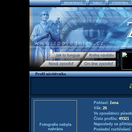
REGISTRACE
TABLO
STATISTIKA
Profil návštěvníka
Pohlaví:
žena
Věk:
26
Ve zpovědnici působ
Číslo profilu:
49321
Naposledy se přihlás
Fotografie nebyla
nahrána
Poslední rozhřešení 