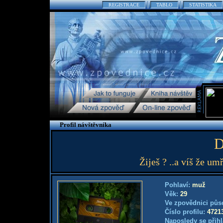
REGISTRACE
TABLO
STATISTIKA
Profil návštěvníka
D
Žiješ ? ..a víš že umř
Pohlaví:
muž
Věk:
29
Ve zpovědnici půs
Číslo profilu:
4721
Naposledy se přihl