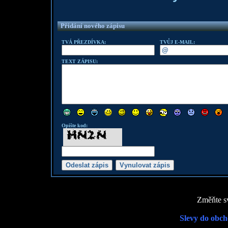
Přidání nového zápisu
TVÁ PŘEZDÍVKA:
TVŮJ E-MAIL:
TEXT ZÁPISU:
Opište kod:
Změňte sv
Slevy do obch