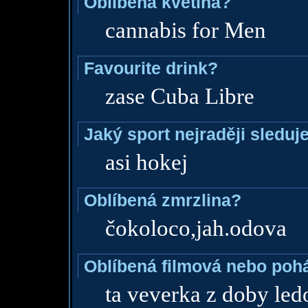
Oblíbená květina?
cannabis for Men
Favourite drink?
zase Cuba Libre
Jaký sport nejraději sleduj
asi hokej
Oblíbená zmrzlina?
čokoloco,jah.odova
Oblíbená filmová nebo poh
ta veverka z doby led