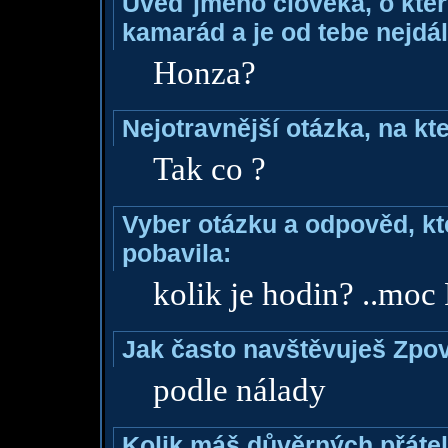
Uveď jméno člověka, o které
kamarád a je od tebe nejdál
Honza?
Nejotravnější otázka, na kte
Tak co ?
Vyber otázku a odpověd, kte
pobavila:
kolik je hodin? ..moc
Jak často navštěvuješ Zpo
podle nálady
Kolik máš důvěrných přáte