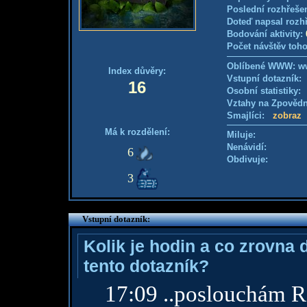
Poslední rozhřešen
Doteď napsal rozh
Bodování aktivity:
Počet návštěv toho
Oblíbené WWW: w
Index důvěry:
Vstupní dotazník
16
Osobní statistiky
Vztahy na Zpověd
Smajlíci:
zobraz
Má k rozdělení:
Miluje:
Nenávidí:
6
Obdivuje:
3
Vstupní dotazník:
Kolik je hodin a co zrovna 
tento dotazník?
17:09 ..poslouchám R