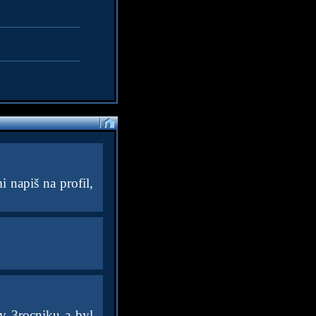
i napiš na profil,
 v 3rocniku a byl