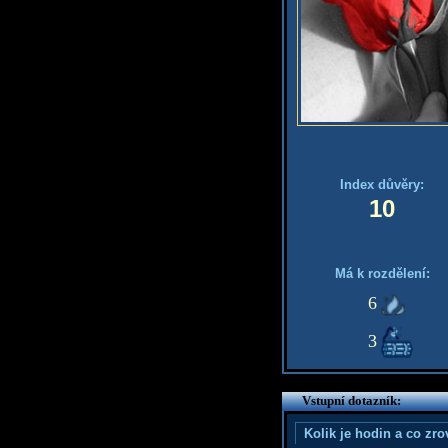
Index důvěry:
10
Má k rozdělení:
6
3
Vstupní dotazník:
Kolik je hodin a co zr