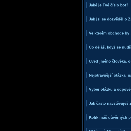
Jaké je Tvé číslo bot?
Jak jsi se dozvěděl o 
Ve kterém obchode by s
Co děláš, když se nudí
Uveď jméno člověka, o k
Nejotravnější otázka, na
Vyber otázku a odpověd
Jak často navštěvuješ 
Kolik máš důvěrných p