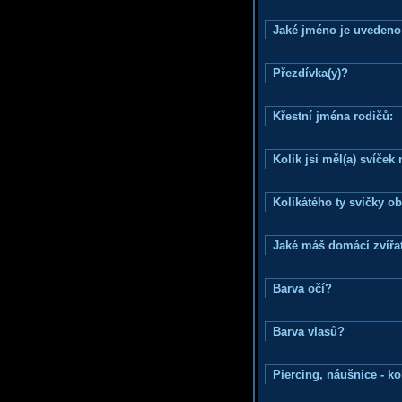
Jaké jméno je uvedeno
Přezdívka(y)?
Křestní jména rodičů:
Kolik jsi měl(a) svíče
Kolikátého ty svíčky o
Jaké máš domácí zvířat
Barva očí?
Barva vlasů?
Piercing, náušnice - ko