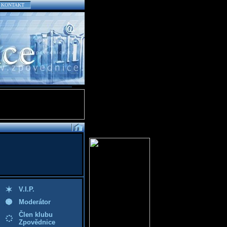
KONTAKT
V.I.P.
Moderátor
Člen klubu
Zpovědnice