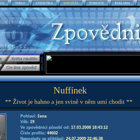
ACE
TABLO
STATISTIKA
SOUTĚŽE
POMOZTE
REKLAMA
Nuffínek
** Život je bahno a jen svině v něm umí chodit **
Pohlaví:
žena
Věk:
19
Ve zpovědnici působí od:
17.03.2008 18:43:12
Číslo profilu:
44602
Naposledy se přihlásil:
24.07.2009 22:46:38