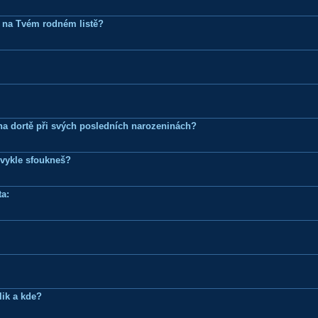
 na Tvém rodném listě?
k na dortě při svých posledních narozeninách?
bvykle sfoukneš?
a:
lik a kde?