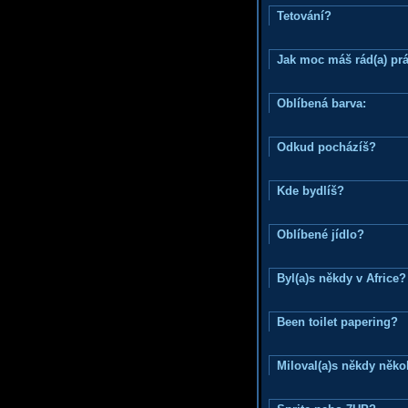
Tetování?
Jak moc máš rád(a) prá
Oblíbená barva:
Odkud pocházíš?
Kde bydlíš?
Oblíbené jídlo?
Byl(a)s někdy v Africe?
Been toilet papering?
Miloval(a)s někdy něko