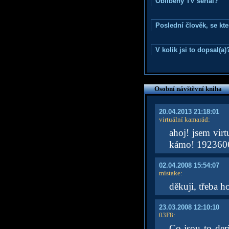
Oblíbený TV seriál?
Poslední člověk, se kt
V kolik jsi to dopsal(a)
Osobní návštěvní kniha
20.04.2013 21:18:01
virtuální kamarád
:
ahoj! jsem virt
kámo! 192360
02.04.2008 15:54:07
mistake
:
děkuji, třeba h
23.03.2008 12:10:10
03F8
:
Co jsou to de