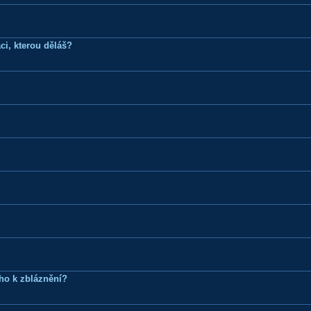
ci, kterou děláš?
ho k zbláznění?