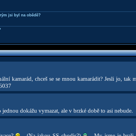
erým jsi byl na obědě?
?
uální kamarád, chceš se se mnou kamarádit? Jesli jo, tak m
6037
o jednou dokážu vymazat, ale v brzké době to asi nebude.
rivace?
... (Na jakou SS chodis?)
... My jsme je brali