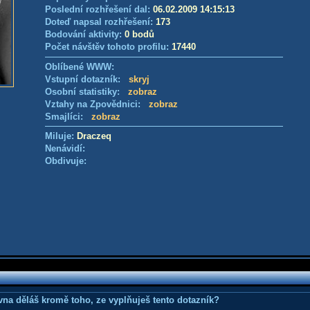
Poslední rozhřešení dal:
06.02.2009 14:15:13
Doteď napsal rozhřešení:
173
Bodování aktivity:
0 bodů
Počet návštěv tohoto profilu:
17440
Oblíbené WWW:
Vstupní dotazník:
skryj
Osobní statistiky:
zobraz
Vztahy na Zpovědnici:
zobraz
Smajlíci:
zobraz
Miluje:
Draczeq
Nenávidí:
Obdivuje:
ovna děláš kromě toho, ze vyplňuješ tento dotazník?