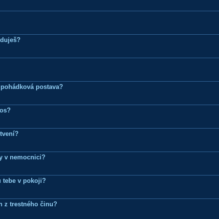
eduješ?
 pohádková postava?
ros?
tvení?
dy v nemocnici?
 tebe v pokoji?
n z trestného činu?