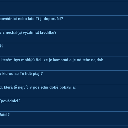
Zpovědnici nebo kdo Ti ji doporučil?
is nechal(a) vyždímat kreditku?
š?
terém bys mohl(a) říci, ze je kamarád a je od tebe nejdál:
 kterou se Tě lidé ptají?
, která tě nejvíc v poslední době pobavila:
Zpovědnici?
řátel?