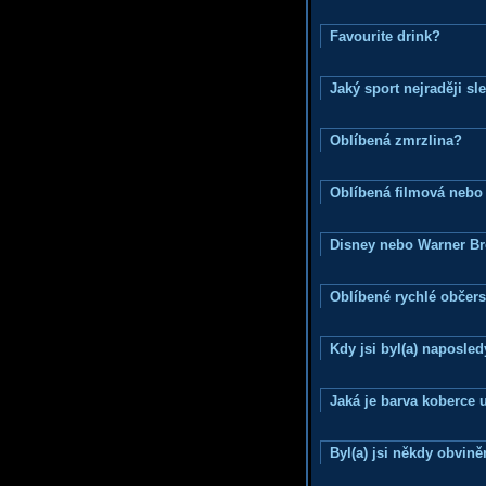
Favourite drink?
Jaký sport nejraději sl
Oblíbená zmrzlina?
Oblíbená filmová nebo
Disney nebo Warner B
Oblíbené rychlé občers
Kdy jsi byl(a) naposle
Jaká je barva koberce u
Byl(a) jsi někdy obvině