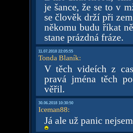
je šance, že se to v 
se člověk drží při zem
někomu budu říkat něk
stane prázdná fráze.
11.07.2018 22:05:55
Tonda Blaník
:
V těch videích z ca
pravá jména těch po
věřil.
30.06.2018 10:30:50
Iceman88
:
Já ale už panic nejsem,