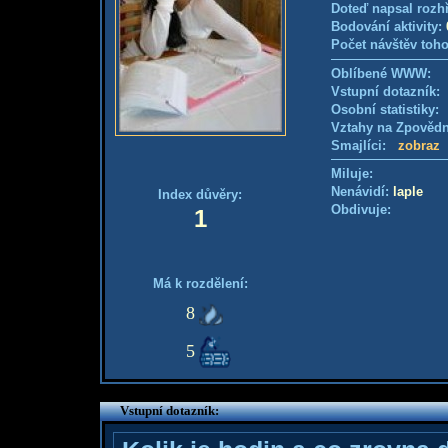
Doteď napsal rozh
Bodování aktivity:
Počet návštěv toho
Oblíbené WWW:
Vstupní dotazník
Osobní statistiky
Vztahy na Zpověd
Smajlíci:
zobraz
Miluje:
Nenávidí:
laple
Index důvěry:
Obdivuje:
1
Má k rozdělení:
8
5
Vstupní dotazník: