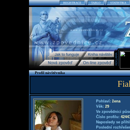
REGISTRACE
TABLO
STATISTIKA
Profil návštěvníka
Fia
Pohlaví:
žena
Věk:
29
Ve zpovědnici půs
Číslo profilu:
4244
Naposledy se přihl
Poslední rozhřešen