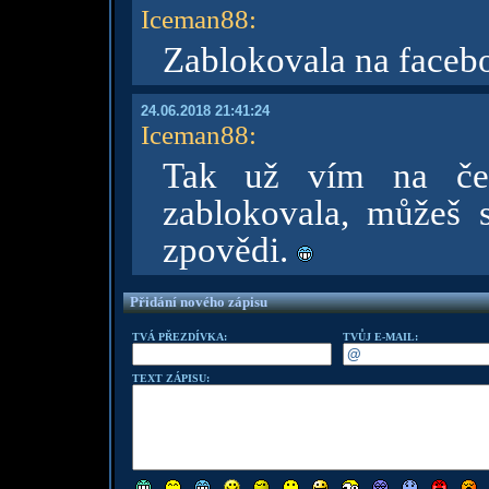
Iceman88
:
Zablokovala na faceb
24.06.2018 21:41:24
Iceman88
:
Tak už vím na če
zablokovala, můžeš s
zpovědi.
Přidání nového zápisu
TVÁ PŘEZDÍVKA:
TVŮJ E-MAIL:
TEXT ZÁPISU: