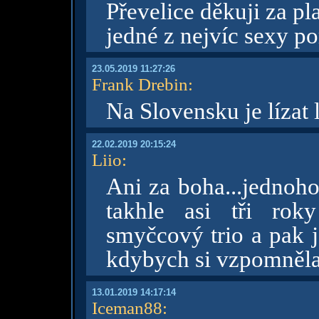
Převelice děkuji za p
jedné z nejvíc sexy p
23.05.2019 11:27:26
Frank Drebin
:
Na Slovensku je lízat 
22.02.2019 20:15:24
Liio
:
Ani za boha...jednoho
takhle asi tři rok
smyčcový trio a pak j
kdybych si vzpomněla,
13.01.2019 14:17:14
Iceman88
: