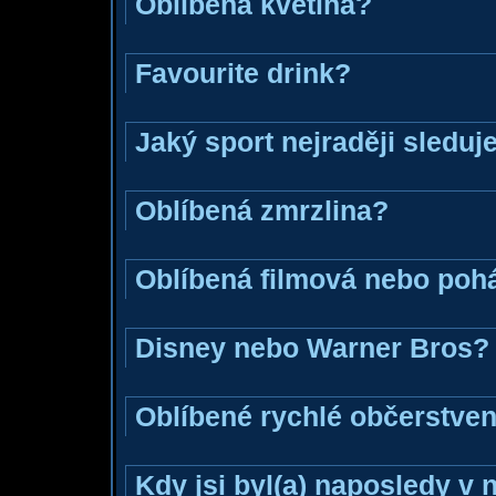
Oblíbená květina?
Favourite drink?
Jaký sport nejraději sleduj
Oblíbená zmrzlina?
Oblíbená filmová nebo poh
Disney nebo Warner Bros?
Oblíbené rychlé občerstven
Kdy jsi byl(a) naposledy v