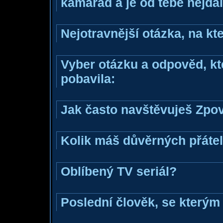
kamarád a je od tebe nejdál
Nejotravnější otázka, na kte
Vyber otázku a odpověd, kte
pobavila:
Jak často navštěvuješ Zpo
Kolik máš důvěrných přáte
Oblíbený TV seriál?
Poslední člověk, se kterým 