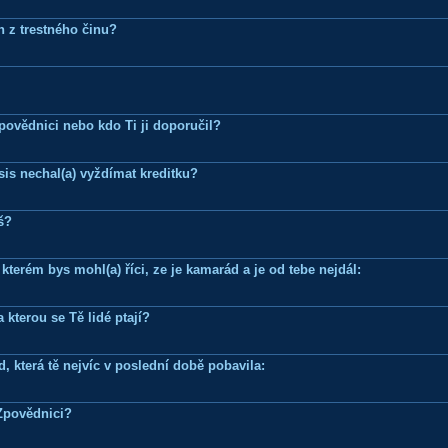
n z trestného činu?
Zpovědnici nebo kdo Ti ji doporučil?
is nechal(a) vyždímat kreditku?
š?
terém bys mohl(a) říci, ze je kamarád a je od tebe nejdál:
 kterou se Tě lidé ptají?
, která tě nejvíc v poslední době pobavila:
Zpovědnici?