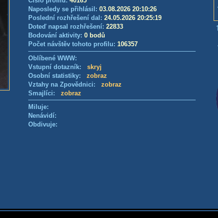
Číslo profilu:
40165
Naposledy se přihlásil:
03.08.2026 20:10:26
Poslední rozhřešení dal:
24.05.2026 20:25:19
Doteď napsal rozhřešení:
22833
Bodování aktivity:
0 bodů
Počet návštěv tohoto profilu:
106357
Oblíbené WWW:
Vstupní dotazník:
skryj
Osobní statistiky:
zobraz
Vztahy na Zpovědnici:
zobraz
Smajlíci:
zobraz
Miluje:
Nenávidí:
Obdivuje: