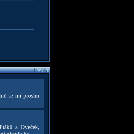
dně se mi prosím
 Ptáků a Oveček,
tní přezdívku.