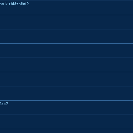
ho k zbláznění?
ráze?