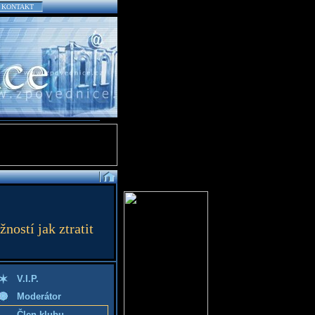
KONTAKT
ostí jak ztratit
V.I.P.
Moderátor
Člen klubu