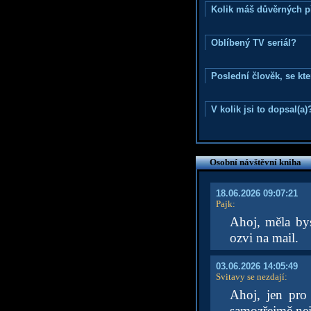
Kolik máš důvěrných p
Oblíbený TV seriál?
Poslední člověk, se kt
V kolik jsi to dopsal(a)
Osobní návštěvní kniha
18.06.2026 09:07:21
Pajk
:
Ahoj, měla by
ozvi na mail.
03.06.2026 14:05:49
Svitavy se nezdají
:
Ahoj, jen pro 
samozřejmě nej