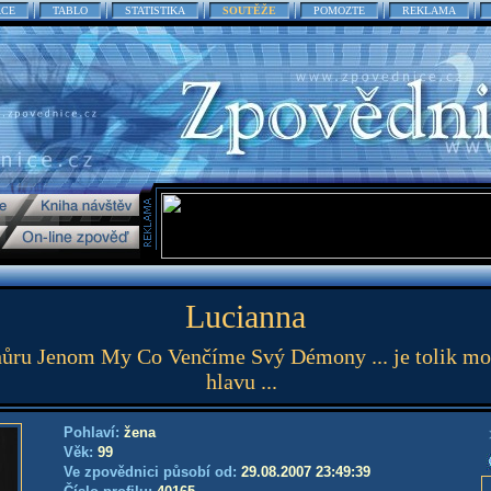
ACE
TABLO
STATISTIKA
SOUTĚŽE
POMOZTE
REKLAMA
Lucianna
ru Jenom My Co Venčíme Svý Démony ... je tolik možn
hlavu ...
Pohlaví:
žena
Věk:
99
Ve zpovědnici působí od:
29.08.2007 23:49:39