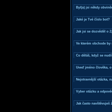
Byl(a) jsi někdy obvině
Jaké je Tvé číslo bot?
Jak jsi se dozvěděl o 
Ve kterém obchode by s
Co děláš, když se nudí
Uveď jméno člověka, o k
Nejotravnější otázka, na
Vyber otázku a odpověd
Jak často navštěvuješ 