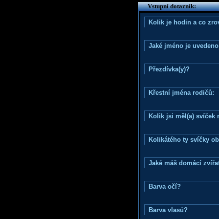
Vstupní dotazník:
Kolik je hodin a co zr
Jaké jméno je uvedeno
Přezdívka(y)?
Křestní jména rodičů:
Kolik jsi měl(a) svíče
Kolikátého ty svíčky o
Jaké máš domácí zvířat
Barva očí?
Barva vlasů?