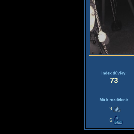
Index důvěry:
73
Má k rozdělení:
9
6