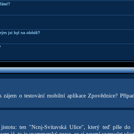
řátel?
erým jsi byl na obědě?
?
s zájem o testování mobilní aplikace Zpovědnice? Přípa
jistotu: ten "Ncnj-Svitavská Ulice", který teď píše do
sem já, to je spammerský prase, co si neumí vymyslet vlas