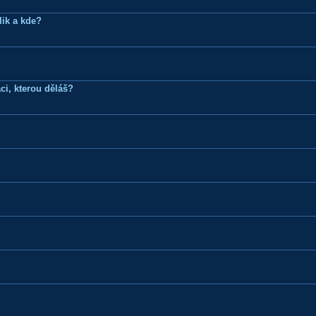
lik a kde?
ci, kterou děláš?