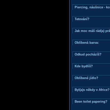
Piercing, náušnice - ko
Tetování?
Jak moc máš rád(a) prá
Oblíbená barva:
Odkud pocházíš?
Kde bydlíš?
Oblíbené jídlo?
Byl(a)s někdy v Africe?
Been toilet papering?