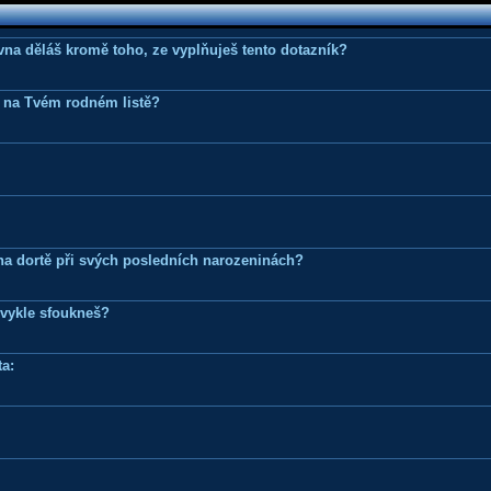
ovna děláš kromě toho, ze vyplňuješ tento dotazník?
 na Tvém rodném listě?
k na dortě při svých posledních narozeninách?
bvykle sfoukneš?
a: