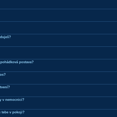
eduješ?
 pohádková postava?
ros?
tvení?
dy v nemocnici?
 tebe v pokoji?