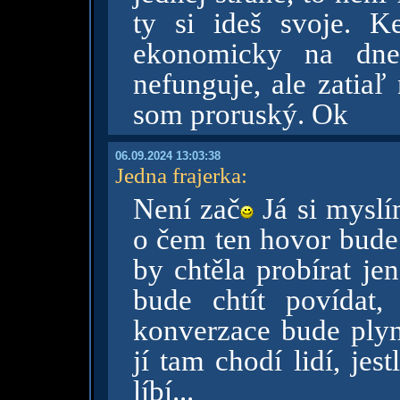
ty si ideš svoje. 
ekonomicky na dn
nefunguje, ale zatiaľ
som proruský. Ok
06.09.2024 13:03:38
Jedna frajerka
:
Není zač
Já si myslí
o čem ten hovor bude.
by chtěla probírat je
bude chtít povídat
konverzace bude plyn
jí tam chodí lidí, jest
líbí...