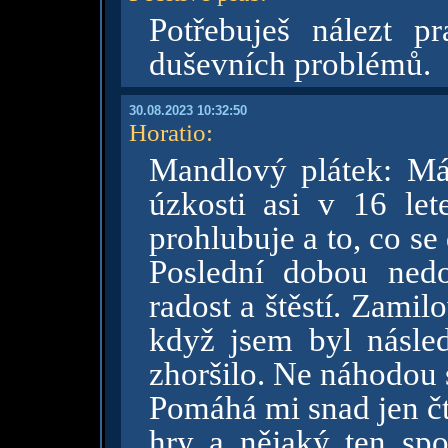
Potřebuješ nálezt p
duševních problémů.
30.08.2023 10:32:50
Horatio
:
Mandlový plátek: Mám
úzkosti asi v 16 le
prohlubuje a to, co se 
Poslední dobou ned
radost a štěstí. Zami
když jsem byl násled
zhoršilo. Ne náhodou s
Pomáhá mi snad jen čtě
hry a nějaký ten spo