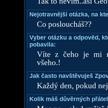
Tak to nevím..asi Geo
Nejotravnější otázka, na kte
Co posloucháš??
Vyber otázku a odpověd, kte
pobavila:
Víte z čeho je mi n
všeho.!
Jak často navštěvuješ Zpo
Každý den, pokud nej
Kolik máš důvěrných přáte