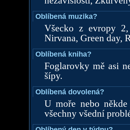
nezávislosti, Zkurven
Oblíbená muzika?
Všecko z evropy 2, 
Nirvana, Green day, R
Oblíbená kniha?
Foglarovky mě asi ne
šípy.
Oblíbená dovolená?
U moře nebo někde
všechny všední probl
Oblíbený den v týdnu?