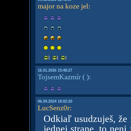
major na koze jel
:
16.01.2026 15:48:27
TojsemKazmír
( )
:
06.09.2024 18:02:20
LucSenz0r
:
Odkiaľ usudzuješ, že
jednej strane, to nen