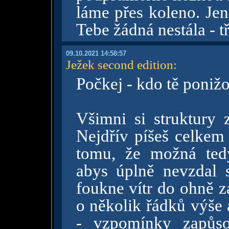
láme přes koleno. Jen
Tebe žádná nestála - tř
09.10.2021 14:58:57
Ježek second edition
:
Počkej - kdo tě poniž
Všimni si struktury z
Nejdřív píšeš celkem
tomu, že možná tedy
abys úplně nevzdal 
foukne vítr do ohně z
o několik řádků výše a
- vzpomínky zapůsob