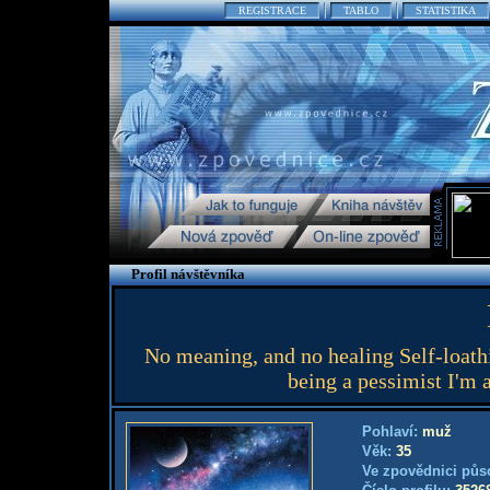
REGISTRACE
TABLO
STATISTIKA
Profil návštěvníka
No meaning, and no healing Self-loathi
being a pessimist I'm 
Pohlaví:
muž
Věk:
35
Ve zpovědnici půs