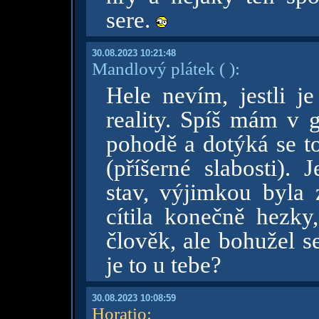
sere.
30.08.2023 10:21:48
Mandlový plátek
( )
:
Hele nevím, jestli j
reality. Spíš mám v g
pohodě a dotýká se to
(příšerné slabosti).
stav, výjimkou byla 
cítila konečně hezky
člověk, ale bohužel 
je to u tebe?
30.08.2023 10:08:59
Horatio
: