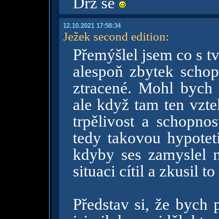
Drž se
12.10.2021 17:58:34
Ježek second edition
:
Přemýšlel jsem co s 
alespoň zbytek schopn
ztracené. Mohl bych t
ale když tam ten vztek
trpělivost a schopnos
tedy takovou hypoteti
kdyby ses zamyslel n
situaci cítil a zkusil t
Představ si, že bych 