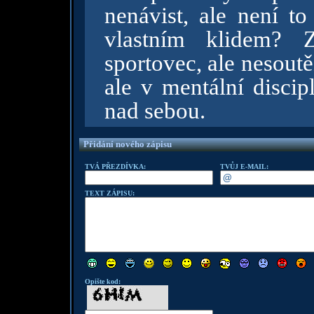
nenávist, ale není to
vlastním klidem? Z
sportovec, ale nesoutě
ale v mentální discip
nad sebou.
Přidání nového zápisu
TVÁ PŘEZDÍVKA:
TVŮJ E-MAIL:
TEXT ZÁPISU:
Opište kod: