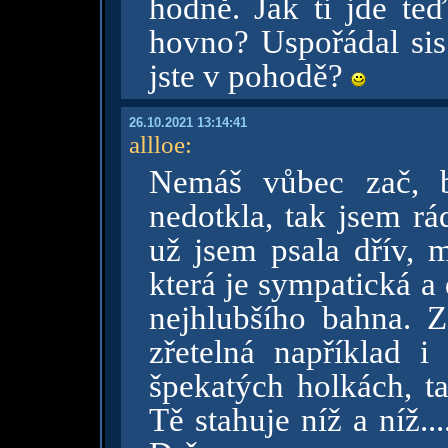
hodně. Jak ti jde teď
hovno? Uspořádal sis
jste v pohodě?
26.10.2021 13:14:41
allloe
:
Nemáš vůbec zač, b
nedotkla, tak jsem rá
už jsem psala dřív, m
která je sympatická a
nejhlubšího bahna. Za
zřetelná například i
špekatých holkách, t
Tě stahuje níž a níž..