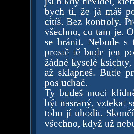
jsi nikdy neviděl, kter
bych ti, že já máš 
cítíš. Bez kontroly. P
všechno, co tam je. 
se bránit. Nebude s t
prostě tě bude jen po
žádné kyselé ksichty,
až sklapneš. Bude p
posluchač.
Ty budeš moci klidně 
být nasraný, vztekat 
toho jí uhodit. Skonč
všechno, když už nebu