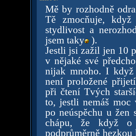
Mě by rozhodně odradi
Tě zmocňuje, když 
stydlivost a nerozho
jsem taky
).
Jestli jsi zažil jen 10
v nějaké své předchoz
nijak mnoho. I když
není proložené přijet
při čtení Tvých star
to, jestli nemáš mo
po neúspěchu u žen sv
chápu, že když o 
podprůměrně hezkou ho