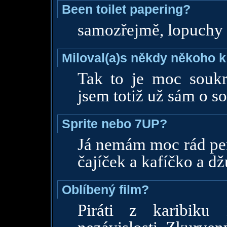
Been toilet papering?
samozřejmě, lopuchy
Miloval(a)s někdy někoho k
Tak to je moc soukr
jsem totiž už sám o s
Sprite nebo 7UP?
Já nemám moc rád per
čajíček a kafíčko a dž
Oblíbený film?
Piráti z karibiku