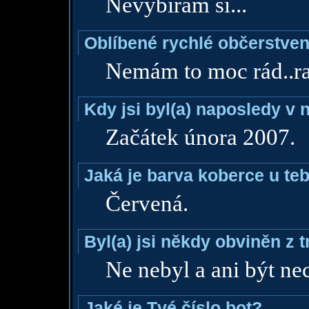
Nevybírám si...
Oblíbené rychlé občerstven
Nemám to moc rád..rad
Kdy jsi byl(a) naposledy v
Začátek února 2007.
Jaká je barva koberce u teb
Červená.
Byl(a) jsi někdy obviněn z 
Ne nebyl a ani být nec
Jaké je Tvé číslo bot?