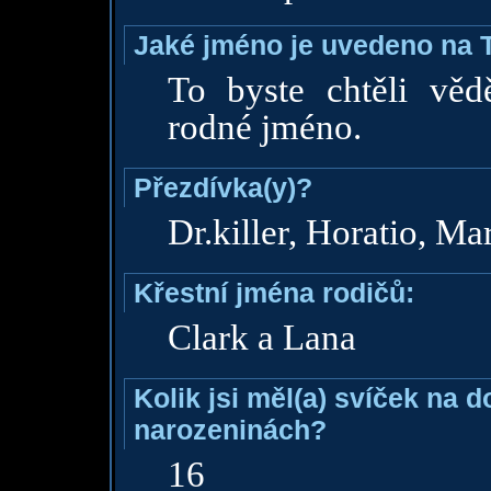
Jaké jméno je uvedeno na 
To byste chtěli vě
rodné jméno.
Přezdívka(y)?
Dr.killer, Horatio, Ma
Křestní jména rodičů:
Clark a Lana
Kolik jsi měl(a) svíček na 
narozeninách?
16