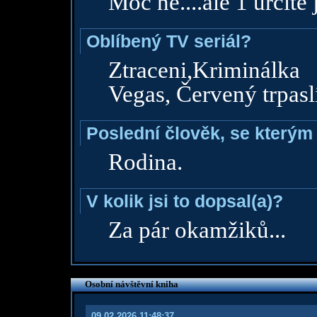
Moc ne....ale 1 určitě 
Oblíbený TV seriál?
Ztraceni,Kriminál
Vegas, Červený trpasl
Poslední člověk, se kterým 
Rodina.
V kolik jsi to dopsal(a)?
Za pár okamžiků...
Osobní návštěvní kniha
09.02.2026 11:48:37