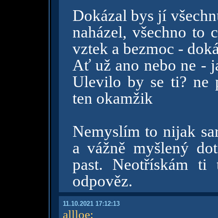
Dokázal bys jí všechnu
naházel, všechno to c
vztek a bezmoc - dokáz
Ať už ano nebo ne - ja
Ulevilo by se ti? ne
ten okamžik
Nemyslím to nijak sar
a vážně myšlený dot
past. Neotřískám ti
odpověz.
11.10.2021 17:12:13
allloe
: