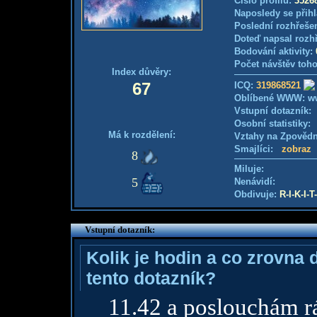
Číslo profilu:
3526
Naposledy se přihl
Poslední rozhřešen
Doteď napsal rozh
Bodování aktivity:
Počet návštěv toho
Index důvěry:
67
ICQ:
319868521
Oblíbené WWW: ww
Vstupní dotazník
Osobní statistiky
Má k rozdělení:
Vztahy na Zpověd
Smajlíci:
zobraz
8
Miluje:
5
Nenávidí:
Obdivuje:
R-I-K-I-T
Vstupní dotazník:
Kolik je hodin a co zrovna 
tento dotazník?
11.42 a poslouchám r