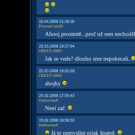
10.04.2008 21:38:36
Pozemní anděl
:
Ahooj prosimtě...proč už sem nechodí
22.03.2008 19:17:04
ODI-ET-AMO
:
Jak se vede? dlouho sme nepokecali..
22.03.2008 19:01:28
ODI-ET-AMO
:
ahojky
25.02.2008 17:55:43
#adinecka#
:
Není zač.
19.02.2008 18:58:52
#adinecka#
:
Já to nemyslim nijak špatně.