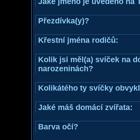
Jaké jméno je uvedeno na 
Přezdívka(y)?
Křestní jména rodičů:
Kolik jsi měl(a) svíček na 
narozeninách?
Kolikátého ty svíčky obvyk
Jaké máš domácí zvířata:
Barva očí?