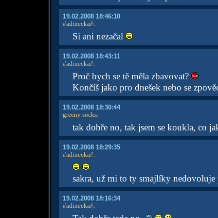
19.02.2008 18:46:10
#adinecka#
:
Si ani nezačal
19.02.2008 18:43:11
#adinecka#
:
Proč bych se tě měla zbavovat?
Končíš jako pro dnešek nebo se zpově
19.02.2008 18:30:44
greeny socks
:
tak dobře no, tak jsem se koukla, co j
19.02.2008 18:29:35
#adinecka#
:
sakra, už mi to ty smajlíky nedovoluje 
19.02.2008 18:16:34
#adinecka#
: