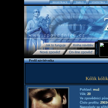
REGISTRACE
TABLO
STATISTIKA
Profil návštěvníka
Kólik kólik
Pohlaví:
muž
Věk:
20
Ve zpovědnici půs
Číslo profilu:
2903
Naposledy se přihl