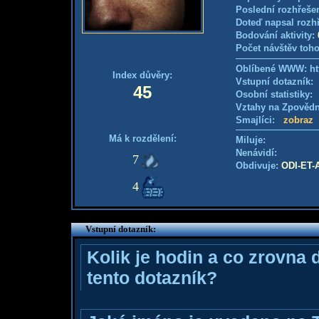
Poslední rozhřešen
Doteď napsal rozh
Bodování aktivity:
Počet návštěv toho
Oblíbené WWW: htt
Index důvěry:
Vstupní dotazník
45
Osobní statistiky
Vztahy na Zpověd
Smajlíci:
zobraz
Má k rozdělení:
Miluje:
Nenávidí:
7
Obdivuje:
ODI-ET
4
Vstupní dotazník:
Kolik je hodin a co zrovna 
tento dotazník?