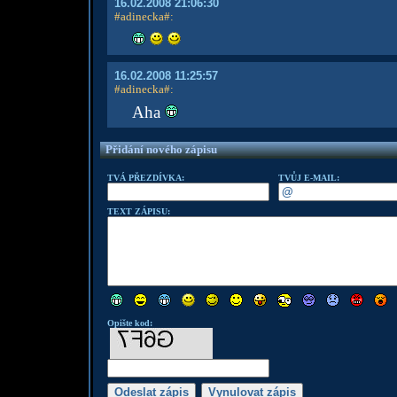
16.02.2008 21:06:30
#adinecka#
:
16.02.2008 11:25:57
#adinecka#
:
Aha
Přidání nového zápisu
TVÁ PŘEZDÍVKA:
TVŮJ E-MAIL:
TEXT ZÁPISU:
Opište kod: