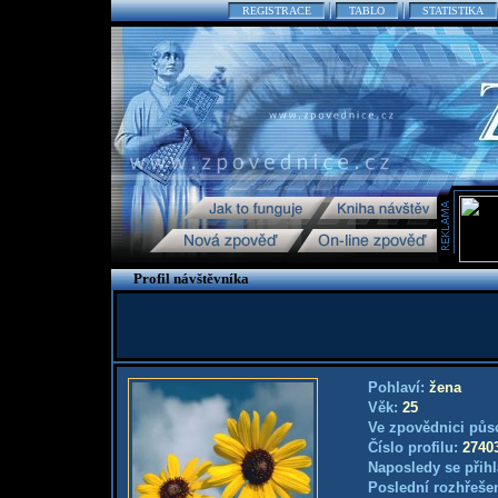
REGISTRACE
TABLO
STATISTIKA
Profil návštěvníka
Pohlaví:
žena
Věk:
25
Ve zpovědnici půs
Číslo profilu:
2740
Naposledy se přihl
Poslední rozhřešen