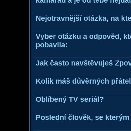
kamarád a je od tebe nejdál
Nejotravnější otázka, na kte
Vyber otázku a odpověd, kte
pobavila:
Jak často navštěvuješ Zpo
Kolik máš důvěrných přáte
Oblíbený TV seriál?
Poslední člověk, se kterým 