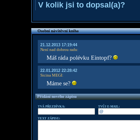
V kolik jsi to dopsal(a)?
Osobní návštěvní kniha
21.12.2013 17:19:44
Není nad dobrou radu
:
Máš ráda polévku Eintopf?
22.01.2012 22:28:42
Sicina MEGI
:
Máme se?
Přidání nového zápisu
TVÁ PŘEZDÍVKA:
TVŮJ E-MAIL:
TEXT ZÁPISU: