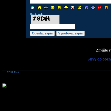
Opište kod:
Změňte sv
Slevy do obch
REKLAMA