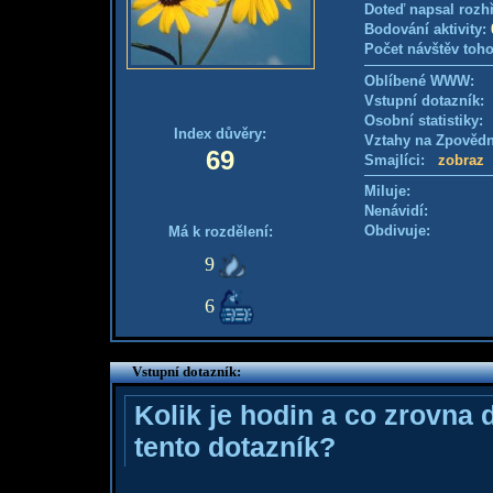
Doteď napsal rozh
Bodování aktivity:
Počet návštěv toho
Oblíbené WWW:
Vstupní dotazník
Osobní statistiky
Index důvěry:
Vztahy na Zpověd
69
Smajlíci:
zobraz
Miluje:
Nenávidí:
Obdivuje:
Má k rozdělení:
9
6
Vstupní dotazník:
Kolik je hodin a co zrovna 
tento dotazník?