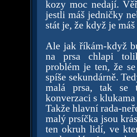
kozy moc nedají. Věř
jestli máš jedničky n
stát je, že když je má
Ale jak říkám-když b
na prsa chlapi tol
problém je ten, že se
spíše sekundárně. Tedy
malá prsa, tak se 
konverzaci s klukama 
Takže hlavní rada-neře
malý prsíčka jsou kr
ten okruh lidí, ve kt