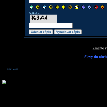
Opište kod:
Změňte sv
Slevy do obch
REKLAMA