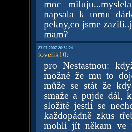
moc miluju...mysle
napsala k tomu dár
pekny,co jsme zazili..
mam?
23.07.2007 20:34:24
lovelik10
:
pro Nestastnou: kdy
možné že mu to doj
může se stát že kdy
smaže a pujde dál, k
složité jestli se nec
každopádně zkus tře
mohli jít někam ve 