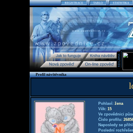
REGISTRACE
TABLO
STATISTIKA
Profil návštěvníka
l
Pohlaví:
žena
Věk:
15
Ve zpovědnici půs
Číslo profilu:
2685
Naposledy se přihl
Poslední rozhřešen