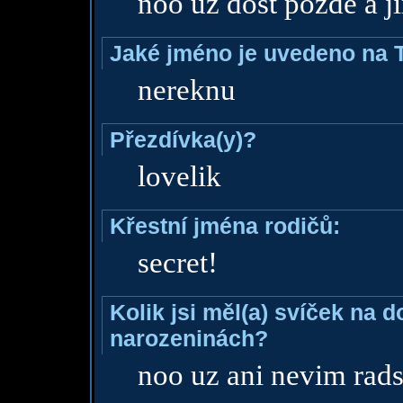
noo uz dost pozde a ji
Jaké jméno je uvedeno na 
nereknu
Přezdívka(y)?
lovelik
Křestní jména rodičů:
secret!
Kolik jsi měl(a) svíček na 
narozeninách?
noo uz ani nevim radsi