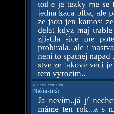
todle je tezky me se 
jedna kaca blba, ale 
ze jsou jen kamosi ze
delat kdyz maj trable
zjistila sice me po
probirala, ale i nastv
neni to spatnej napad 
stve ze takove veci j
tem vyrocim..
23.07.2007 20:39:05
Neštastná:
Ja nevím..já jí nechci
máme ten rok...a s ní