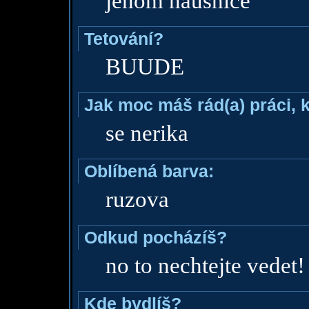
jenom nausnice
Tetování?
BUUDE
Jak moc máš rád(a) práci, 
se nerika
Oblíbená barva:
ruzova
Odkud pocházíš?
no to nechtejte vedet!
Kde bydlíš?