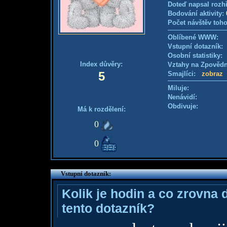
Doteď napsal rozh
Bodování aktivity:
Počet návštěv toho
Oblíbené WWW:
Vstupní dotazník
Osobní statistiky
Index důvěry:
Vztahy na Zpověd
5
Smajlíci:
zobraz
Miluje:
Nenávidí:
Obdivuje:
Má k rozdělení:
0
0
Vstupní dotazník:
Kolik je hodin a co zrovna 
tento dotazník?