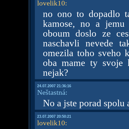
lovelik10
:
no ono to dopadlo ta
kamose, no a jemu 
oboum doslo ze ces
naschavli nevede ta
omezila toho sveho k
oba mame ty svoje k
nejak?
24.07.2007 21:36:16
Neštastná:
No a jste porad spolu 
23.07.2007 20:50:21
lovelik10
: