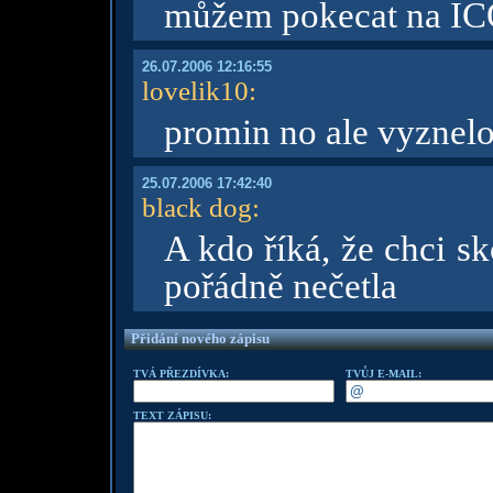
můžem pokecat na IC
26.07.2006 12:16:55
lovelik10
:
promin no ale vyznelo
25.07.2006 17:42:40
black dog
:
A kdo říká, že chci sk
pořádně nečetla
Přidání nového zápisu
TVÁ PŘEZDÍVKA:
TVŮJ E-MAIL:
TEXT ZÁPISU: