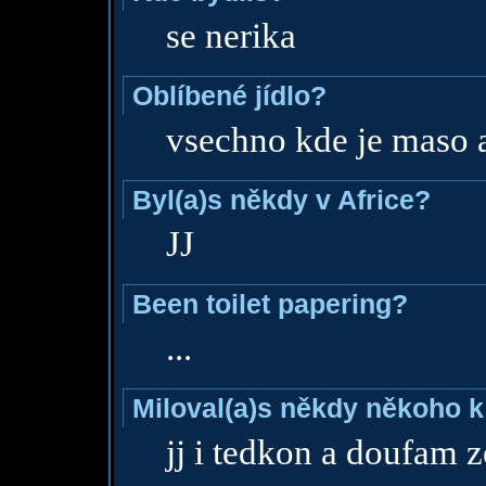
se nerika
Oblíbené jídlo?
vsechno kde je maso a
Byl(a)s někdy v Africe?
JJ
Been toilet papering?
...
Miloval(a)s někdy někoho k
jj i tedkon a doufam z