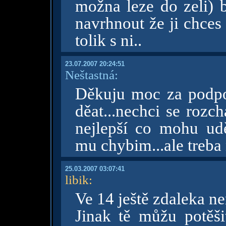
možna leze do zeli) 
navrhnout že ji chces
tolik s ni..
23.07.2007 20:24:51
Neštastná:
Děkuju moc za podpo
děat...nechci se rozch
nejlepší co mohu udě
mu chybim...ale treba ne
25.03.2007 03:07:41
libik
:
Ve 14 ještě zdaleka ne
Jinak tě můžu potěši