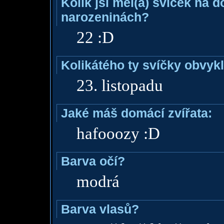
Kolik jsi měl(a) svíček na 
narozeninách?
22 :D
Kolikátého ty svíčky obvyk
23. listopadu
Jaké máš domácí zvířata:
hafooozy :D
Barva očí?
modrá
Barva vlasů?