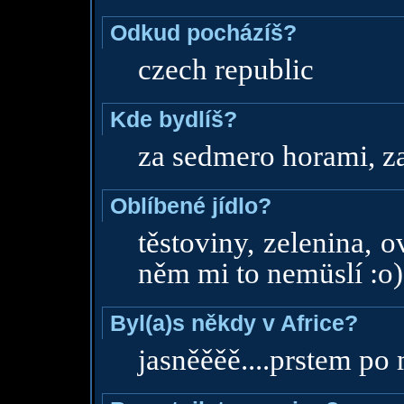
Odkud pocházíš?
czech republic
Kde bydlíš?
za sedmero horami, z
Oblíbené jídlo?
těstoviny, zelenina, 
něm mi to nemüslí :o)
Byl(a)s někdy v Africe?
jasněěěě....prstem po 