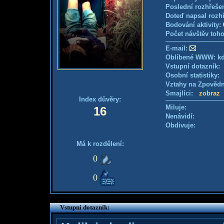
Poslední rozhřešen
Doteď napsal rozh
Bodování aktivity:
Počet návštěv toho
E-mail:
Oblíbené WWW: kdy
Vstupní dotazník
Osobní statistiky
Vztahy na Zpověd
Smajlíci:
zobraz
Index důvěry:
Miluje:
16
Nenávidí:
Obdivuje:
Má k rozdělení:
0
0
Vstupní dotazník: