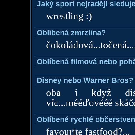
Jaký sport nejraději sleduj
wrestling :)
Oblíbená zmrzlina?
čokoládová...točená...
Oblíbená filmová nebo poh
Disney nebo Warner Bros?
oba i když dis
víc...mééďovééé skáč
Oblíbené rychlé občerstven
favourite fastfood?...