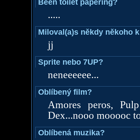
Been toilet papering?
.....
Miloval(a)s někdy někoho k
jj
Sprite nebo 7UP?
neneeeeee...
Oblíbený film?
Amores peros, Pulp 
Dex...nooo mooooc to
Oblíbená muzika?