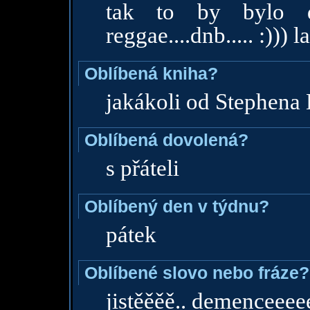
tak to by bylo dl
reggae....dnb..... :))) la
Oblíbená kniha?
jakákoli od Stephena
Oblíbená dovolená?
s přáteli
Oblíbený den v týdnu?
pátek
Oblíbené slovo nebo fráze?
jistěěěě.. demenceeeee