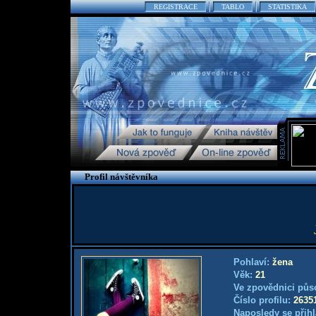
REGISTRACE
TABLO
STATISTIKA
Profil návštěvníka
Pohlaví:
žena
Věk:
21
Ve zpovědnici půs
Číslo profilu:
2635
Naposledy se přihl