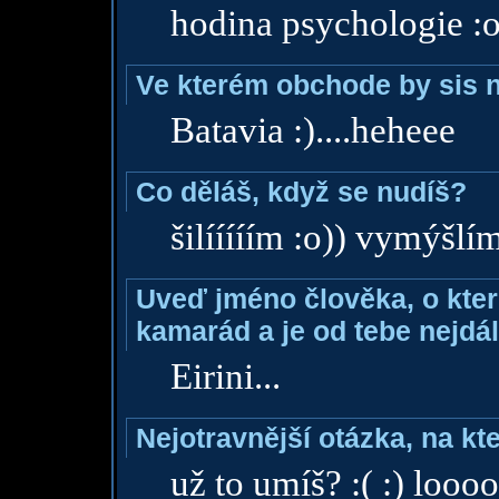
hodina psychologie :o
Ve kterém obchode by sis n
Batavia :)....heheee
Co děláš, když se nudíš?
šilííííím :o)) vymýšlí
Uveď jméno člověka, o které
kamarád a je od tebe nejdál
Eirini...
Nejotravnější otázka, na kte
už to umíš? :( :) looool