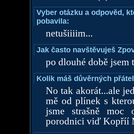
Vyber otázku a odpověd, kte
pobavila:
netušiiiim...
Jak často navštěvuješ Zpo
po dlouhé době jsem tu
Kolik máš důvěrných přáte
No tak akorát...ale je
mě od plínek s ktero
jsme strašně moc 
porodnici viď Kopříí