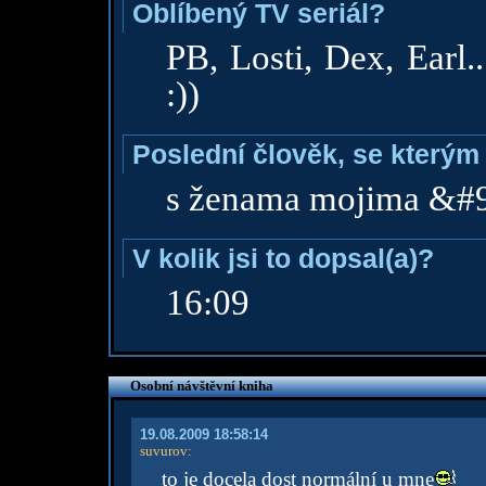
Oblíbený TV seriál?
PB, Losti, Dex, Earl.
:))
Poslední člověk, se kterým 
s ženama mojima &#
V kolik jsi to dopsal(a)?
16:09
Osobní návštěvní kniha
19.08.2009 18:58:14
suvurov
:
to je docela dost normální u mne