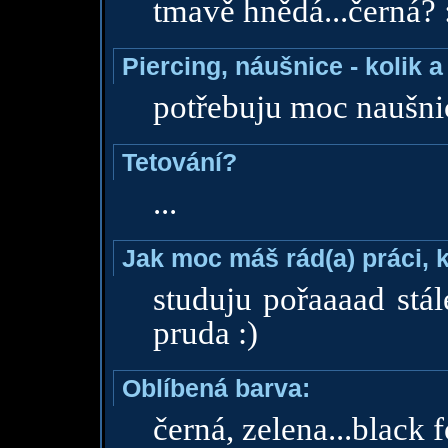
tmavě hnědá...černá?
Piercing, náušnice - kolik 
potřebuju moc naušnic
Tetování?
...
Jak moc máš rád(a) práci, 
studuju pořaaaad stál
pruda :)
Oblíbená barva:
černá, zelena...black f