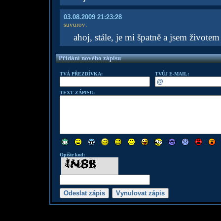
03.08.2009 21:23:28
suvurov
:
ahoj, stále, je mi špatně a jsem živote
Přidání nového zápisu
TVÁ PŘEZDÍVKA:
TVŮJ E-MAIL:
TEXT ZÁPISU:
Opište kod: