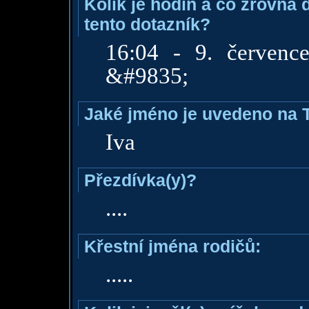
Kolik je hodin a co zrovna 
tento dotazník?
16:04 - 9. červen
&#9835;
Jaké jméno je uvedeno na 
Iva
Přezdívka(y)?
....
Křestní jména rodičů:
.....