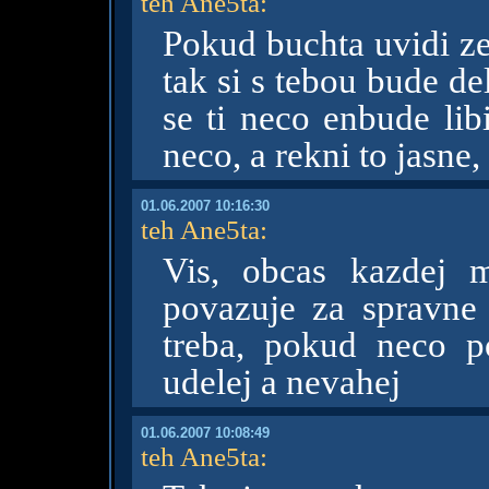
teh Ane5ta
:
Pokud buchta uvidi ze
tak si s tebou bude del
se ti neco enbude lib
neco, a rekni to jasne, 
01.06.2007 10:16:30
teh Ane5ta
:
Vis, obcas kazdej 
povazuje za spravne 
treba, pokud neco p
udelej a nevahej
01.06.2007 10:08:49
teh Ane5ta
: