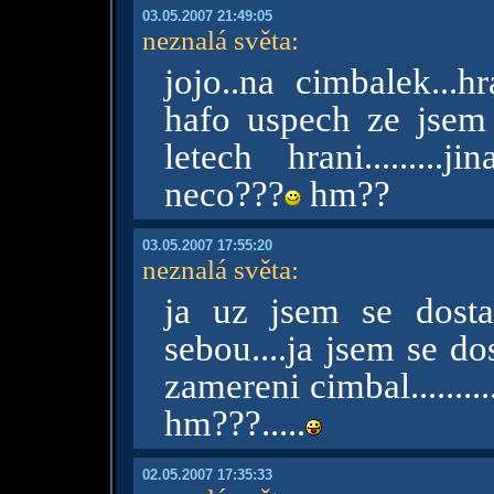
03.05.2007 21:49:05
neznalá světa
:
jojo..na cimbalek...h
hafo uspech ze jsem 
letech hrani........
neco???
hm??
03.05.2007 17:55:20
neznalá světa
:
ja uz jsem se dosta
sebou....ja jsem se d
zamereni cimbal........
hm???.....
02.05.2007 17:35:33