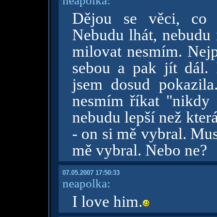
neapolka:
Dějou se věci, co 
Nebudu lhát, nebudu n
milovat nesmím. Nejp
sebou a pak jít dál.
jsem dosud pokazila.
nesmím říkat "nikdy 
nebudu lepší než kterák
- on si mě vybral. Mu
mě vybral. Nebo ne?
07.05.2007 17:50:33
neapolka:
I love him.