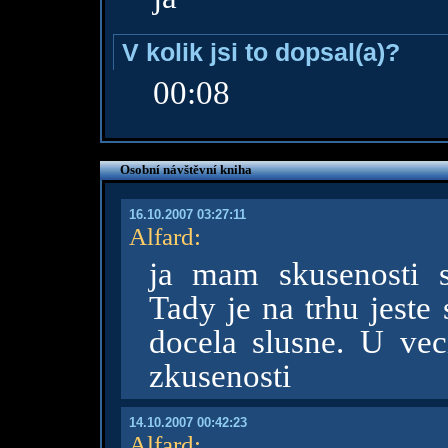
V kolik jsi to dopsal(a)?
00:08
Osobní návštěvní kniha
16.10.2007 03:27:11
Alfard
:
ja mam skusenosti s
Tady je na trhu jeste
docela slusne. U v
zkusenosti
14.10.2007 00:42:23
Alfard
: