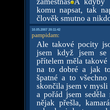
zaměstnáš
A kdyby 
komu napsat, tak na
člověk smutno a nikdo
10.05.2007 20:11:42
pampidam
:
Ale takové pocity j
jsem když jsem se 
přítelem měla takové 
na to dobré a jak to
špatné a to všechno
skončila jsem v mysli
a pořád jsem seděla 
nějak přešla, kamará