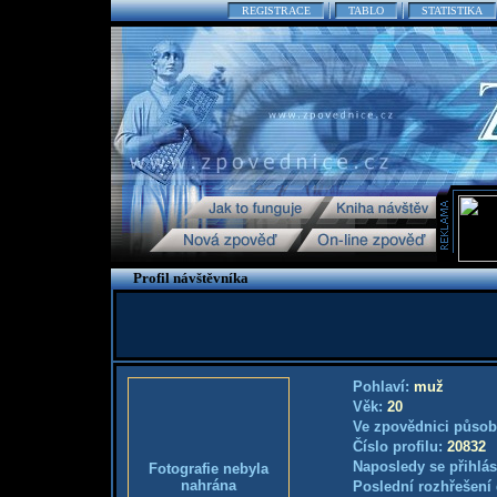
REGISTRACE
TABLO
STATISTIKA
Profil návštěvníka
Pohlaví:
muž
Věk:
20
Ve zpovědnici působ
Číslo profilu:
20832
Naposledy se přihlás
Fotografie nebyla
nahrána
Poslední rozhřešení 