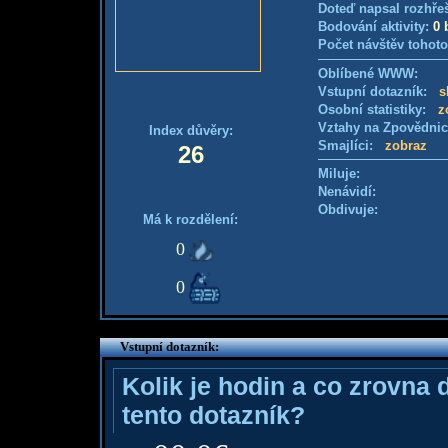
Doteď napsal rozhře
Bodování aktivity:
0 
Počet návštěv tohoto
Oblíbené WWW:
Vstupní dotazník:
s
Osobní statistiky:
z
Vztahy na Zpovědni
Index důvěry:
Smajlíci:
zobraz
26
Miluje:
Nenávidí:
Obdivuje:
Má k rozdělení:
0
0
Vstupní dotazník:
Kolik je hodin a co zrovna 
tento dotazník?