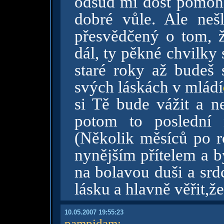
odsud mi dost pomohlo
dobré vůle. Ale nešl
přesvědčený o tom, ž
dál, ty pěkné chvilky
staré roky až budeš
svých láskách v mládí
si Tě bude vážit a n
potom to poslední 
(Několik měsíců po r
nynějším přítelem a b
na bolavou duši a srd
lásku a hlavně věřit,že
10.05.2007 19:55:23
pampidam
: