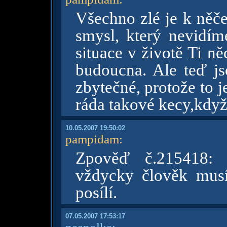
Všechno zlé je k něč
smysl, který nevidím
situace v životě Ti n
budoucna. Ale teď jso
zbytečné, protože to 
ráda takové kecy,když
10.05.2007 19:50:02
pampidam
:
Zpověď č.215418: 
vždycky člověk musí
posílí.
07.05.2007 17:53:17