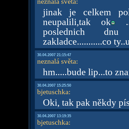
neznalá světa
:
jinak je celkem po
neupalili,tak ok
..
poslednich dn
zakladce...........co ty
30.04.2007 21:15:47
neznalá světa
:
hm.....bude lip...to zn
30.04.2007 15:25:50
bjetuschka
:
Oki, tak pak někdy pís
30.04.2007 13:19:35
bjetuschka
: