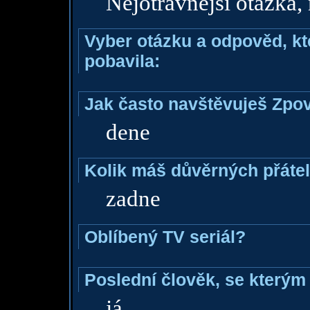
Nejotravnější otázka, 
Vyber otázku a odpověd, kte
pobavila:
Jak často navštěvuješ Zpo
dene
Kolik máš důvěrných přáte
zadne
Oblíbený TV seriál?
Poslední člověk, se kterým 
já