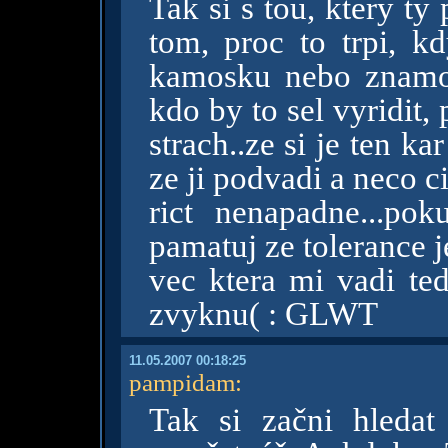
Tak si s tou, ktery t
tom, proc to trpi, k
kamosku nebo znamou
kdo by to sel vyridit,
strach..ze si je ten k
ze ji podvadi a neco cit
rict nenapadne...po
pamatuj ze tolerance 
vec ktera mi vadi te
zvyknu( : GLWT
11.05.2007 00:18:25
pampidam
:
Tak si začni hleda