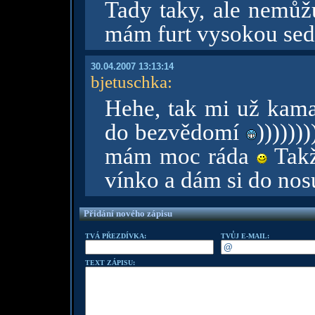
Tady taky, ale nemůž
mám furt vysokou sedi
30.04.2007 13:13:14
bjetuschka
:
Hehe, tak mi už kama
do bezvědomí
))))))
mám moc ráda
Takž
vínko a dám si do no
Přidání nového zápisu
TVÁ PŘEZDÍVKA:
TVŮJ E-MAIL:
TEXT ZÁPISU: