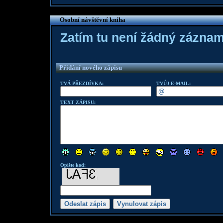
Osobní návštěvní kniha
Zatím tu není žádný zázna
Přidání nového zápisu
TVÁ PŘEZDÍVKA:
TVŮJ E-MAIL:
TEXT ZÁPISU:
Opište kod: