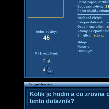
Doteď napsal rozhře
Bodování aktivity:
1 
Počet návštěv tohoto
Oblíbené WWW:
Vstupní dotazník:
s
Osobní statistiky:
z
Vztahy na Zpovědni
Index důvěry:
Smajlíci:
zobraz
45
Miluje:
Nenávidí:
Obdivuje:
Má k rozdělení:
7
4
Vstupní dotazník:
Kolik je hodin a co zrovna 
tento dotazník?