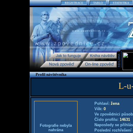
REGISTRACE
TABLO
STATISTIKA
Profil návštěvníka
L-u-
Pohlaví:
žena
Věk:
0
Ve zpovědnici působ
Číslo profilu:
14631
Naposledy se přihlás
Fotografie nebyla
nahrána
Poslední rozhřešení 