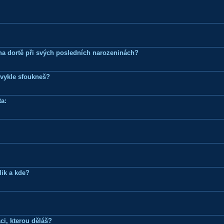
k na dortě při svých posledních narozeninách?
bvykle sfoukneš?
a:
lik a kde?
ci, kterou děláš?