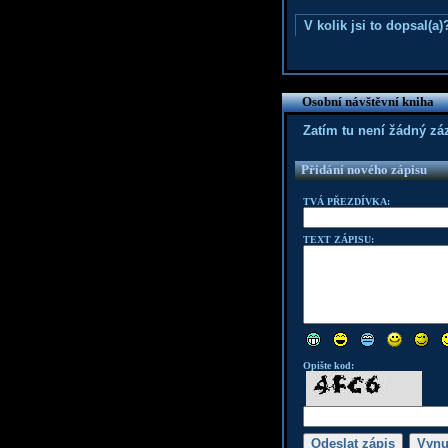
V kolik jsi to dopsal(a)
Osobní návštěvní kniha
Zatím tu není žádný z
Přidání nového zápisu
TVÁ PŘEZDÍVKA:
TEXT ZÁPISU:
Opište kod: