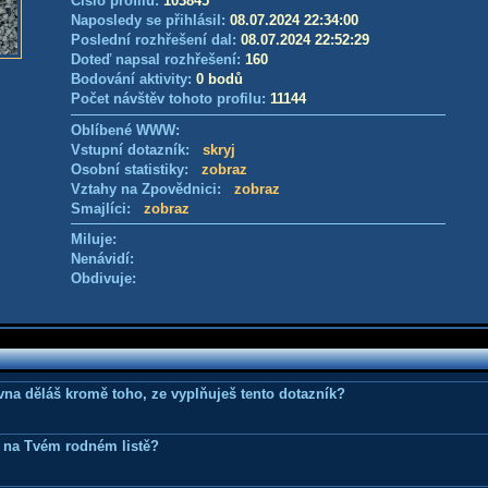
Číslo profilu:
103845
Naposledy se přihlásil:
08.07.2024 22:34:00
Poslední rozhřešení dal:
08.07.2024 22:52:29
Doteď napsal rozhřešení:
160
Bodování aktivity:
0 bodů
Počet návštěv tohoto profilu:
11144
Oblíbené WWW:
Vstupní dotazník:
skryj
Osobní statistiky:
zobraz
Vztahy na Zpovědnici:
zobraz
Smajlíci:
zobraz
Miluje:
Nenávidí:
Obdivuje:
ovna děláš kromě toho, ze vyplňuješ tento dotazník?
 na Tvém rodném listě?