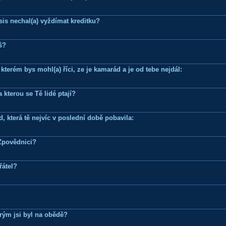
is nechal(a) vyždímat kreditku?
š?
terém bys mohl(a) říci, ze je kamarád a je od tebe nejdál:
 kterou se Tě lidé ptají?
, která tě nejvíc v poslední době pobavila:
Zpovědnici?
řátel?
erým jsi byl na obědě?