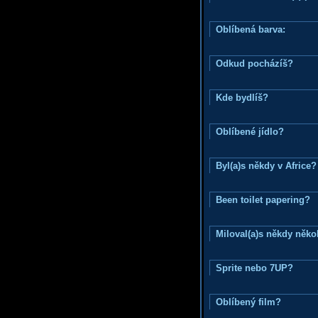
Oblíbená barva:
Odkud pocházíš?
Kde bydlíš?
Oblíbené jídlo?
Byl(a)s někdy v Africe?
Been toilet papering?
Miloval(a)s někdy něko
Sprite nebo 7UP?
Oblíbený film?