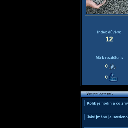
Index důvěry:
12
Má k rozdělení:
0
0
Vstupní dotazník:
Kolik je hodin a co zr
Jaké jméno je uvedeno