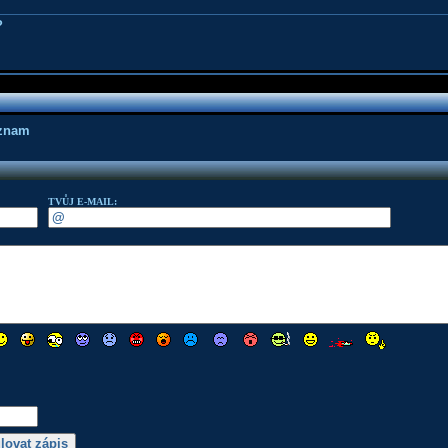
?
áznam
TVŮJ E-MAIL: