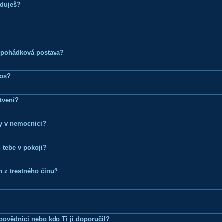
eduješ?
 pohádková postava?
ros?
tvení?
dy v nemocnici?
 tebe v pokoji?
n z trestného činu?
Zpovědnici nebo kdo Ti ji doporučil?