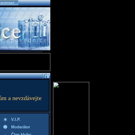
KONTAKT
ům a nevzdávejte
V.I.P.
Moderátor
Člen klubu