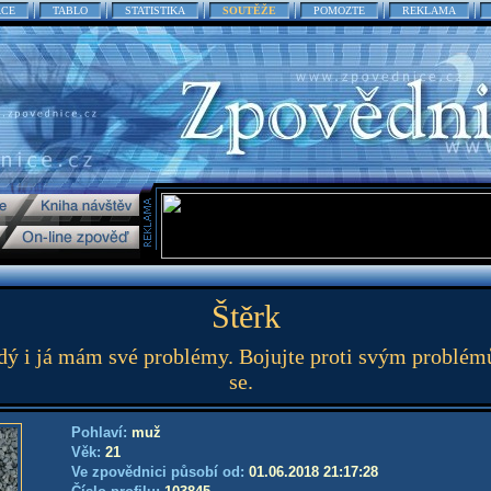
ACE
TABLO
STATISTIKA
SOUTĚŽE
POMOZTE
REKLAMA
Štěrk
ý i já mám své problémy. Bojujte proti svým problém
se.
Pohlaví:
muž
Věk:
21
Ve zpovědnici působí od:
01.06.2018 21:17:28