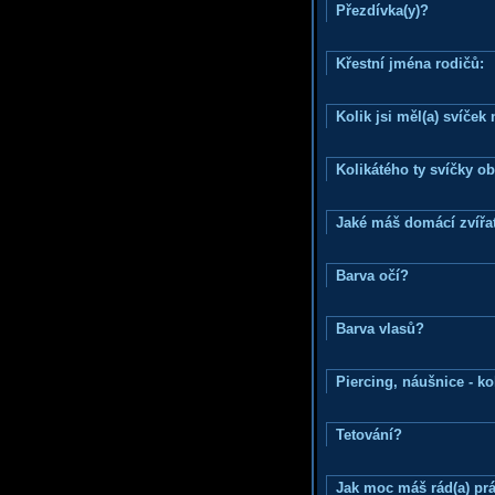
Přezdívka(y)?
Křestní jména rodičů:
Kolik jsi měl(a) svíče
Kolikátého ty svíčky o
Jaké máš domácí zvířat
Barva očí?
Barva vlasů?
Piercing, náušnice - ko
Tetování?
Jak moc máš rád(a) prá