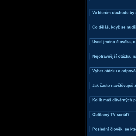
Ve kterém obchode by s
Co děláš, když se nudí
Uveď jméno člověka, o k
Nejotravnější otázka, na
Vyber otázku a odpověd
Jak často navštěvuješ 
Kolik máš důvěrných p
Oblíbený TV seriál?
Poslední člověk, se kt